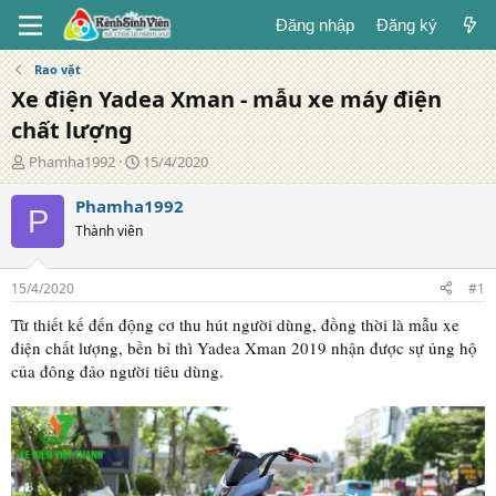
Đăng nhập
Đăng ký
Rao vặt
Xe điện Yadea Xman - mẫu xe máy điện
chất lượng
T
N
Phamha1992
15/4/2020
á
g
c
à
Phamha1992
P
g
y
Thành viên
i
đ
ả
ă
n
15/4/2020
#1
g
Từ thiết kế đến động cơ thu hút người dùng, đồng thời là mẫu xe
điện chất lượng, bền bỉ thì Yadea Xman 2019 nhận được sự ủng hộ
của đông đảo người tiêu dùng.