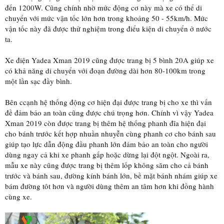
đến 1200W. Cũng chính nhờ mức động cơ này mà xe có thể di
chuyển với mức vận tốc lớn hơn trong khoảng 50 - 55km/h. Mức
vận tốc này đã được thử nghiệm trong điểu kiện di chuyển ở nước
ta.
Xe điện Yadea Xman 2019 cũng được trang bị 5 bình 20A giúp xe
có khả năng di chuyển với đoạn đường dài hơn 80-100km trong
một lần sạc đầy bình.
Bên ccạnh hệ thống động cơ hiện đại được trang bị cho xe thì vấn
đề đảm bảo an toàn cũng được chú trọng hơn. Chính vì vậy Yadea
Xman 2019 còn được trang bị thêm hệ thống phanh đĩa hiện đại
cho bánh trước kết hợp nhuần nhuyễn cùng phanh cơ cho bánh sau
giúp tạo lực dẫn động đầu phanh lớn đảm bảo an toàn cho người
dùng ngay cả khi xe phanh gấp hoặc dừng lại đột ngột. Ngoài ra,
mẫu xe này cũng được trang bị thêm lốp không săm cho cả bánh
trước và bánh sau, đường kính bánh lớn, bề mặt bánh nhám giúp xe
bám đường tôt hơn và người dùng thêm an tâm hơn khi đồng hành
cùng xe.