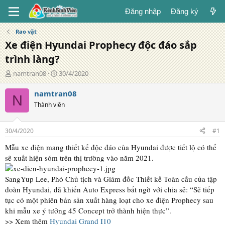
Đăng nhập
Đăng ký
Rao vặt
Xe điện Hyundai Prophecy độc đáo sắp
trình làng?
T
N
namtran08
30/4/2020
á
g
c
à
namtran08
N
g
y
Thành viên
i
đ
ả
ă
n
30/4/2020
#1
g
Mẫu xe điện mang thiết kế độc đáo của Hyundai được tiết lộ có thể
sẽ xuất hiện sớm trên thị trường vào năm 2021.
SangYup Lee, Phó Chủ tịch và Giám đốc Thiết kế Toàn cầu của tập
đoàn Hyundai, đã khiến Auto Express bất ngờ với chia sẻ: “Sẽ tiếp
tục có một phiên bản sản xuất hàng loạt cho xe điện Prophecy sau
khi mẫu xe ý tưởng 45 Concept trở thành hiện thực”.
>> Xem thêm
Hyundai Grand I10