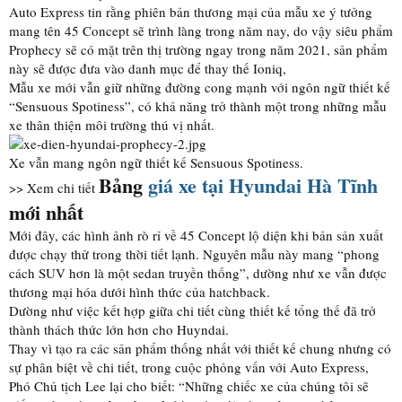
Auto Express tin rằng phiên bản thương mại của mẫu xe ý tưởng
mang tên 45 Concept sẽ trình làng trong năm nay, do vậy siêu phẩm
Prophecy sẽ có mặt trên thị trường ngay trong năm 2021, sản phẩm
này sẽ được đưa vào danh mục để thay thế Ioniq,
Mẫu xe mới vẫn giữ những đường cong mạnh với ngôn ngữ thiết kế
“Sensuous Spotiness”, có khả năng trở thành một trong những mẫu
xe thân thiện môi trường thú vị nhất.
Xe vẫn mang ngôn ngữ thiết kế Sensuous Spotiness.
Bảng
giá xe tại Hyundai Hà Tĩnh
>> Xem chi tiết
mới nhất
Mới đây, các hình ảnh rò rỉ về 45 Concept lộ diện khi bản sản xuất
được chạy thử trong thời tiết lạnh. Nguyên mẫu này mang “phong
cách SUV hơn là một sedan truyền thống”, dường như xe vẫn được
thương mại hóa dưới hình thức của hatchback.
Dường như việc kết hợp giữa chi tiết cùng thiết kế tổng thế đã trở
thành thách thức lớn hơn cho Huyndai.
Thay vì tạo ra các sản phẩm thống nhất với thiết kế chung nhưng có
sự phân biệt về chi tiết, trong cuộc phỏng vấn với Auto Express,
Phó Chủ tịch Lee lại cho biết: “Những chiếc xe của chúng tôi sẽ