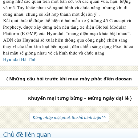
giống như các quân trên một bàn cờ, với các quân vua, hậu, tượng
và mã. Tuy khác nhau về ngoại hình và chức năng, nhưng khi đi
cùng nhau, chúng sẽ kết hợp thành một đội ăn ý”.
Kết quả thực tế được thể hiện ở hai mẫu xe ý tưởng 45 Concept và
Prophecy, được xây dựng trên nền tảng xe điện Global Modular
Platform (E-GMP) của Hyundai, “mang diện mạo khác biệt nhau”.
ADN của Huyndai sẽ xuất hiện thông qua công nghệ chiếu sáng
thay vì các tấm kim loại bên ngoài, đèn chiếu sáng dạng Pixel từ cả
hai mẫu sẽ giống nhau về cả hình thức và chức năng.
Hyundai Hà Tĩnh
〈 Những câu hỏi trước khi mua máy phát điện doosan
Khuyến mại tưng bừng – Mừng ngày đại lễ 〉
Đăng nhập một phát, tha hồ bình luận^^
Chủ đề liên quan