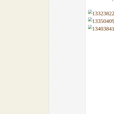
Giant 133s, 133p
Milan, Yamaha, H
bridgestone, gia
bàn đạp, xmen, 
rẻ, uy tín, châ
tonly sport, Hond
xe chạy điện, rẻ
sạc 48-12, sạc
Yamaha , pin brid
ắc quy thiên năng
vàng, cam, xanh