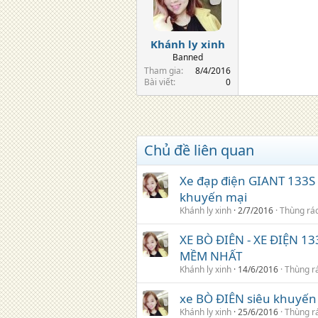
Khánh ly xinh
Banned
Tham gia
8/4/2016
Bài viết
0
Chủ đề liên quan
Xe đạp điện GIANT 133S 
khuyến mại
Khánh ly xinh
2/7/2016
Thùng rá
XE BÒ ĐIÊN - XE ĐIỆN 
MỀM NHẤT
Khánh ly xinh
14/6/2016
Thùng r
xe BÒ ĐIÊN siêu khuyến m
Khánh ly xinh
25/6/2016
Thùng r