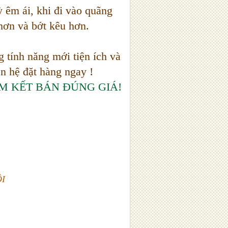
 êm ái, khi đi vào quãng
hơn và bớt kêu hơn.
g tính năng mới tiện ích và
ên hệ đặt hàng ngay !
M KẾT BÁN ĐÚNG GIÁ!
ÔI