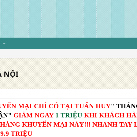
H
À NỘI
UYẾN MẠI CHỈ CÓ TẠI TUẤN HUY
" THÁN
UẬN"
GIẢM NGAY
1 TRIỆU
KHI KHÁCH HÀN
ÁNG KHUYẾN MẠI NÀY!!! NHANH TAY LÊN
 9.9 TRIỆU