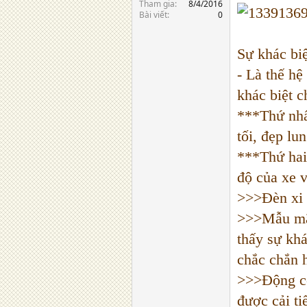
Tham gia
8/4/2016
Bài viết
0
Sự khác b
- Là thế h
khác biệt c
***Thứ nhất
tối, đẹp lu
***Thứ hai
độ của xe v
>>>Đèn xi n
>>>Mẫu mã:
thấy sự khá
chắc chắn h
>>>Động cơ
được cải ti