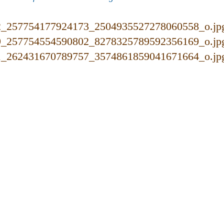
, bò , rùa, nijia, sunra, 141, zoomax, xmen, vespa, 946, espero, suzika
onda,133S, 133S plus, xe điện tuấn huy, xe dien tuan huy, thế giới xe đ
nt, bò, 133m, 133p, vespa, dibao, suzika, tapdoanxedien, tập đoàn xe đ
xman, 133s giảm sóc, không giảm sóc, thụt dầu đen, thụt dầu vàng, khôn
́t lượng, hàng nhái, hàng giả, đẹp, Milan 2, Milan 3, sunra, gopro zip, 
a a6, Honda m6, tung mtp, mỹ tâm, bảo thi, đan trường, lam trường, diê
 nhất, tốt nhất, uy tín nhấn, uy tín số 1, nhập khẩu, việt nam, lắp ráp, 
 48-20, phụ tùng xe điện, phu tung xe dien, má phanh, tay ga, động cơ,
gestone, ắc quy bé, ac quy be, ắc quy 12ah, ắc quy to, ac quy to, ắc quy
, thien nang, chi way, ắc quy tốt, ắc quy tốt nhất, ắc quy việt nam, ắc 
 lá, xanh ngọc, xanh biển, hồng, 133s mini, yadea, seeyes, hkbike, hi