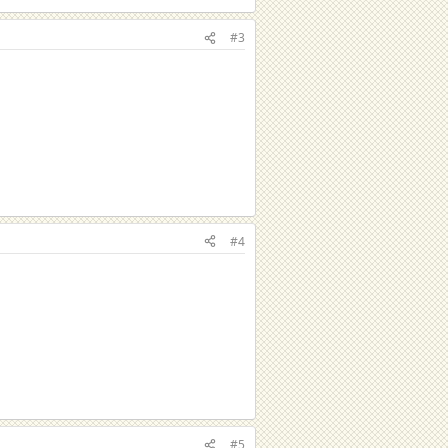
#3
#4
#5