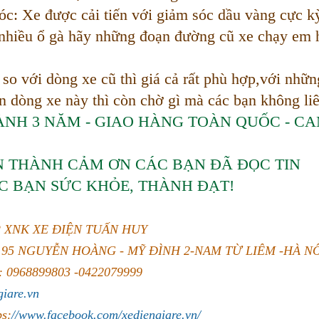
c: Xe được cải tiến với giảm sóc dầu vàng cực kỳ
nhiều ổ gà hãy những đoạn đường cũ xe chạy em 
so với dòng xe cũ thì giá cả rất phù hợp,với nhữn
ên dòng xe này thì còn chờ gì mà các bạn không li
NH 3 NĂM - GIAO HÀNG TOÀN QUỐC - CA
N THÀNH CẢM ƠN CÁC BẠN ĐÃ ĐỌC TIN
C BẠN SỨC KHỎE, THÀNH ĐẠT!
 XNK XE ĐIỆN TUẤN HUY
Ố 95 NGUYỄN HOÀNG - MỸ ĐÌNH 2-NAM TỪ LIÊM -HÀ N
 0968899803 -0422079999
giare.vn
ps:
//www.facebook.com/xediengiare.vn/