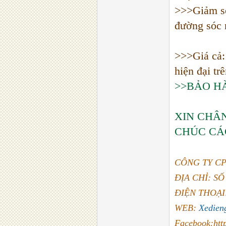
>>>Giảm só
đường sóc 
>>>Giá cả: 
hiện đại tr
>>BẢO HÀ
XIN CHÂ
CHÚC CÁ
CÔNG TY CP
ĐỊA CHỈ: S
ĐIỆN THOẠI:
WEB:
Xedien
Facebook:htt