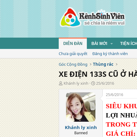
DIỄN ĐÀN
BÀI MỚI
TIỆN ÍC
Chưa giải quyết
Đăng ký thành viên
Góc Cộng Đồng
Thùng rác
XE ĐIỆN 133S CŨ Ở H
T
N
Khánh ly xinh
25/6/2016
á
g
c
à
25/6/2016
g
y
i
đ
SIÊU KH
ả
ă
LỢI NH
n
g
TRONG TH
Khánh ly xinh
GIÁ CHỈ:
Banned