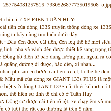
iệt chỉ có ở XE ĐIỆN TUẤN HUY:
ệ cải tiến của dòng 133S truyền thống dòng xe 13
húng ta hãy cùng tìm hiểu dưới đây
 : Đầu đèn được cải tiến, đèn leg thế hệ mới siêu
ng linh, pha và vành đèn được thiết kế sang trọng t
: Đồng hồ điện tử báo dung lượng pin, ngoài ra c
à quãng đường đi được, báo đèn, xi nhan...
han phí sau có bước cải tiến rõ rệt, là thế hệ đèn
 Mẫu mã của dòng xe GIANT 133s PLUS là một b
c biệt với dòng GIANT 133S cũ, thiết kế mới có t
ơn, thể hiện sự tinh tế chỉ có ở Tuấn Huy
: Động cơ được cải tiến rõ rệt, xe chạy êm và mư
ến có tuổi thọ rất cao thường là trên 5 năm.