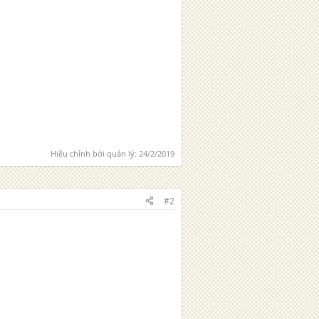
óa nắp bình, hộp bình, khay bình,
 dien, giam soc, bong xi nhan, bong pha,
c, chan bun sau, chan bun truoc, cop,
h, kep binh, day binh,pin, hkbike,
̣i, ha noi, hai phong, nam dinh, ha
 vinh, yen bai, son la, lang son, cao
 quang thai nguyen bac giang bac ninh
uoc ngam yen nghia xe buyt hoc sinh
phi gia re phan biet giant xin rua
Hiệu chỉnh bởi quản lý:
24/2/2019
#2