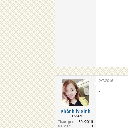
giant 133li, espe
vành đúc, lốp,
tay ga, vanh den
bien, chong cho
Alaskan, aima, b
nam, hung yen, t
bang bac can so
ho chi minh sai
sinh vien xe may
2/7/2016
.
Khánh ly xinh
Banned
Tham gia
8/4/2016
Bài viết
0