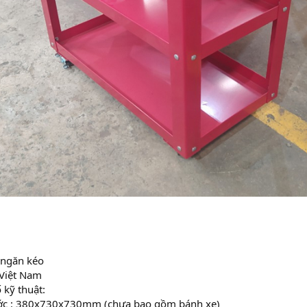
 ngăn kéo
 Việt Nam
 kỹ thuật:
ước : 380x730x730mm (chưa bao gồm bánh xe)