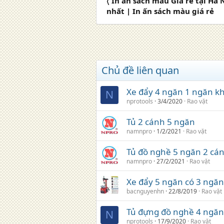
〈 In ấn sách màu Giá rẻ tại Hà 
nhất | In ấn sách màu giá rẻ
Chủ đề liên quan
Xe đẩy 4 ngăn 1 ngăn k
N
nprotools
3/4/2020
Rao vặt
Tủ 2 cánh 5 ngăn
namnpro
1/2/2021
Rao vặt
Tủ đồ nghề 5 ngăn 2 cá
namnpro
27/2/2021
Rao vặt
Xe đẩy 5 ngăn có 3 ngăn
bacnguyenhn
22/8/2019
Rao vặt
Tủ đựng đồ nghề 4 ngăn
N
nprotools
17/9/2020
Rao vặt