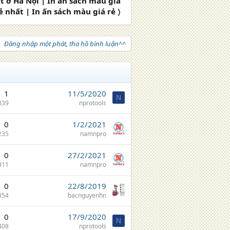
t ở Hà Nội | In ấn sách màu giá
ẻ nhất | In ấn sách màu giá rẻ 〉
Đăng nhập một phát, tha hồ bình luận^^
1
11/5/2020
N
339
nprotools
0
1/2/2021
235
namnpro
0
27/2/2021
311
namnpro
0
22/8/2019
354
bacnguyenhn
0
17/9/2020
N
408
nprotools