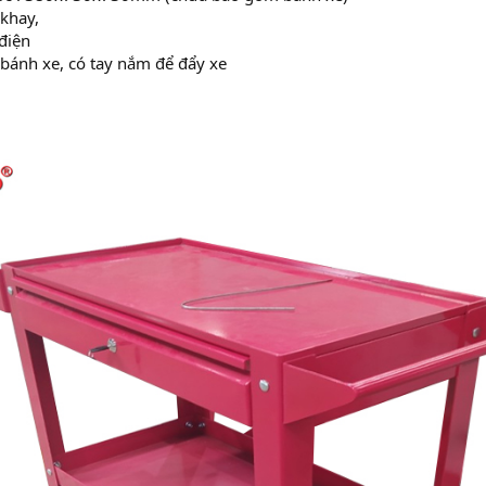
 khay,
 điện
 bánh xe, có tay nắm để đẩy xe