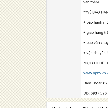
vấn thêm.
**VỀ BẢO HÀ
+ bảo hành mộ
+ giao hàng tr
+ bao vận chu
+ vận chuyển đi
MỌI CHI TIẾT
www.npro.vn
Điện Thoại: 0
DĐ: 0937 590 