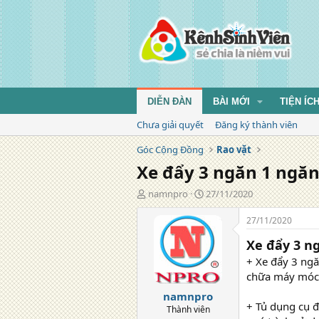
DIỄN ĐÀN
BÀI MỚI
TIỆN ÍC
Chưa giải quyết
Đăng ký thành viên
Góc Cộng Đồng
Rao vặt
Xe đẩy 3 ngăn 1 ngăn
T
N
namnpro
27/11/2020
á
g
c
à
27/11/2020
g
y
Xe đẩy 3 n
i
đ
ả
ă
+ Xe đẩy 3 ngă
n
chữa máy móc
g
namnpro
+ Tủ dụng cụ đ
Thành viên