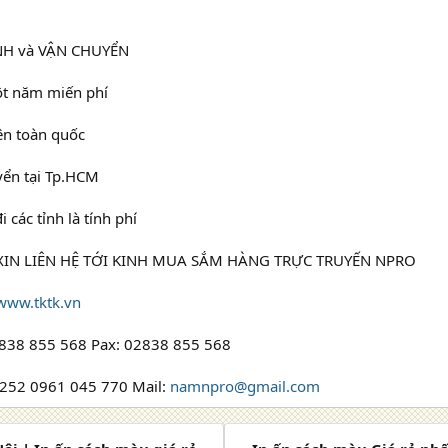
NH và VẬN CHUYỂN
t năm miến phí
ên toàn quốc
yển tại Tp.HCM
 các tỉnh là tính phí
 XIN LIÊN HỆ TỚI KINH MUA SẮM HÀNG TRỰC TRUYẾN NPRO
www.tktk.vn
2838 855 568 Pax: 02838 855 568
252 0961 045 770 Mail:
namnpro@gmail.com