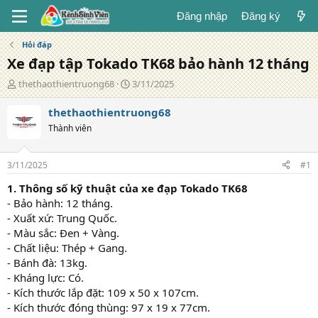
Đăng nhập
Đăng ký
Hỏi đáp
Xe đạp tập Tokado TK68 bảo hành 12 tháng
T
N
thethaothientruong68
3/11/2025
á
g
c
à
thethaothientruong68
g
y
Thành viên
i
đ
ả
ă
n
3/11/2025
#1
g
1. Thông số kỹ thuật của xe đạp Tokado TK68
- Bảo hành: 12 tháng.
- Xuất xứ: Trung Quốc.
- Màu sắc: Đen + Vàng.
- Chất liệu: Thép + Gang.
- Bánh đà: 13kg.
- Kháng lực: Có.
- Kích thước lắp đặt: 109 x 50 x 107cm.
- Kích thước đóng thùng: 97 x 19 x 77cm.