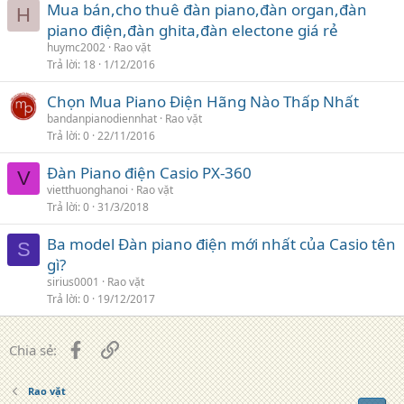
Mua bán,cho thuê đàn piano,đàn organ,đàn
H
piano điện,đàn ghita,đàn electone giá rẻ
huymc2002
Rao vặt
Trả lời
18
1/12/2016
Chọn Mua Piano Điện Hãng Nào Thấp Nhất
bandanpianodiennhat
Rao vặt
Trả lời
0
22/11/2016
Đàn Piano điện Casio PX-360
V
vietthuonghanoi
Rao vặt
Trả lời
0
31/3/2018
Ba model Đàn piano điện mới nhất của Casio tên
S
gì?
sirius0001
Rao vặt
Trả lời
0
19/12/2017
Facebook
Liên kết
Chia sẻ:
Rao vặt