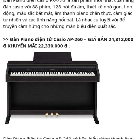
đàn casio với 88 phím, 128 nốt đa âm, thiết kế nhỏ gọn, linh
động, màu sắc bắt mắt, âm thanh piano chân thực, cảm giác
tự nhiên và các tính năng nổi bật. Là nhạc cụ tuyệt vời để
truyền cảm hứng cho những màn biểu diễn xuất sắc.
>>
Đàn Piano điện tử Casio AP-260 – GIÁ
BÁN 24,812,000
đ
KHUYẾN MÃI 22,330,000 đ .
Đàn Piano điện tử Casio AP-260 sở hữu kiểu dáng thanh lịch,