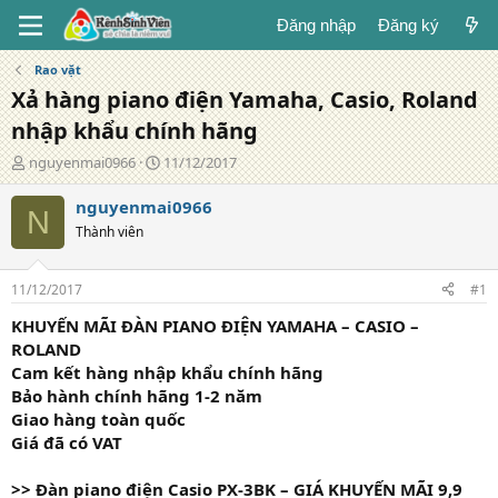
Đăng nhập
Đăng ký
Rao vặt
Xả hàng piano điện Yamaha, Casio, Roland
nhập khẩu chính hãng
T
N
nguyenmai0966
11/12/2017
á
g
c
à
nguyenmai0966
N
g
y
Thành viên
i
đ
ả
ă
n
11/12/2017
#1
g
KHUYẾN MÃI ĐÀN PIANO ĐIỆN YAMAHA – CASIO –
ROLAND
Cam kết hàng nhập khẩu chính hãng
Bảo hành chính hãng 1-2 năm
Giao hàng toàn quốc
Giá đã có VAT
>> Đàn piano điện Casio PX-3BK – GIÁ KHUYẾN MÃI 9,9