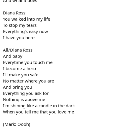
And what it does
Diana Ross:
You walked into my life
To stop my tears
Everything's easy now
I have you here
All/Diana Ross:
And baby
Everytime you touch me
I become a hero
I'll make you safe
No matter where you are
And bring you
Everything you ask for
Nothing is above me
I'm shining like a candle in the dark
When you tell me that you love me
(Mark: Oooh)