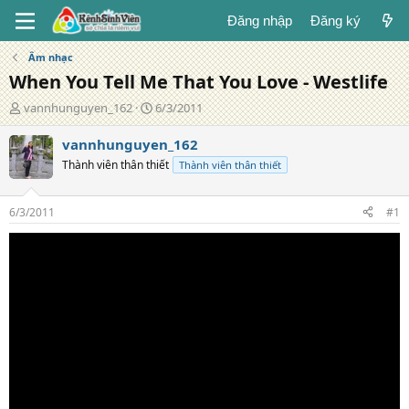
Đăng nhập
Đăng ký
Âm nhạc
When You Tell Me That You Love - Westlife
T
N
vannhunguyen_162
6/3/2011
á
g
c
à
vannhunguyen_162
g
y
Thành viên thân thiết
Thành viên thân thiết
i
đ
ả
ă
n
6/3/2011
#1
g