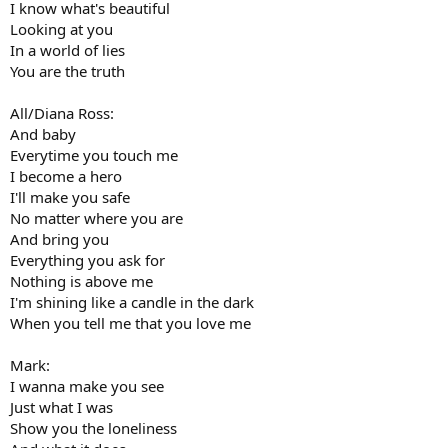
I know what's beautiful
Looking at you
In a world of lies
You are the truth
All/Diana Ross:
And baby
Everytime you touch me
I become a hero
I'll make you safe
No matter where you are
And bring you
Everything you ask for
Nothing is above me
I'm shining like a candle in the dark
When you tell me that you love me
Mark:
I wanna make you see
Just what I was
Show you the loneliness