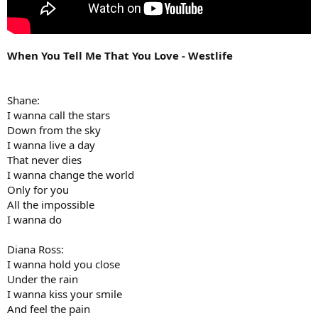
When You Tell Me That You Love - Westlife
Shane:
I wanna call the stars
Down from the sky
I wanna live a day
That never dies
I wanna change the world
Only for you
All the impossible
I wanna do
Diana Ross:
I wanna hold you close
Under the rain
I wanna kiss your smile
And feel the pain