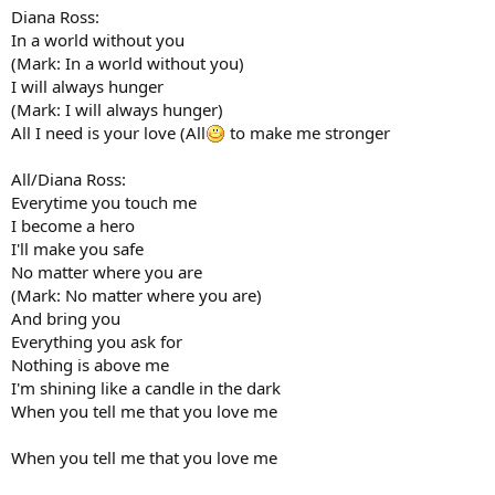
Diana Ross:
In a world without you
(Mark: In a world without you)
I will always hunger
(Mark: I will always hunger)
All I need is your love (All
to make me stronger
All/Diana Ross:
Everytime you touch me
I become a hero
I'll make you safe
No matter where you are
(Mark: No matter where you are)
And bring you
Everything you ask for
Nothing is above me
I'm shining like a candle in the dark
When you tell me that you love me
When you tell me that you love me