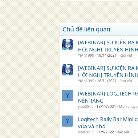
o
n
s
:
Chủ đề liên quan
[WEBINAR] SỰ KIỆN RA 
HỘI NGHỊ TRUYỀN HÌNH
YiAn1999
19/11/2021
Rao vặt
[WEBINAR] SỰ KIỆN RA 
HỘI NGHỊ TRUYỀN HÌNH
YiAn1999
18/11/2021
Rao vặt
[WEBINAR] LOGITECH R
Y
NỀN TẢNG
yian2805
18/11/2021
Môn chuyê
Logitech Rally Bar Mini 
Y
vừa và nhỏ
yian2805
31/5/2022
Rao vặt