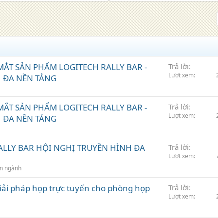
MẮT SẢN PHẨM LOGITECH RALLY BAR -
Trả lời
Lượt xem
 ĐA NỀN TẢNG
MẮT SẢN PHẨM LOGITECH RALLY BAR -
Trả lời
Lượt xem
 ĐA NỀN TẢNG
ALLY BAR HỘI NGHỊ TRUYỀN HÌNH ĐA
Trả lời
Lượt xem
n ngành
giải pháp họp trực tuyến cho phòng họp
Trả lời
Lượt xem