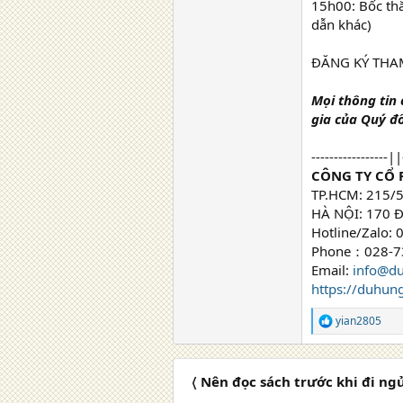
15h00: Bốc th
dẫn khác)
ĐĂNG KÝ THA
Mọi thông tin 
gia của Quý đố
-----------------||
CÔNG TY CỔ
TP.HCM: 215/5
HÀ NỘI: 170 Đ
Hotline/Zalo: 
Phone：028-7
Email:
info@d
https://duhun
yian2805
R
e
a
c
〈 Nên đọc sách trước khi đi ng
t
i