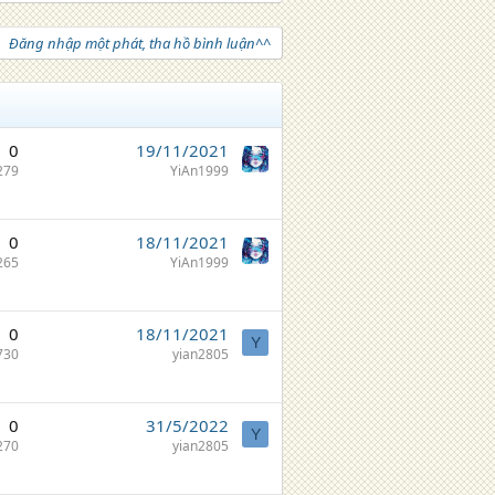
Đăng nhập một phát, tha hồ bình luận^^
0
19/11/2021
279
YiAn1999
0
18/11/2021
265
YiAn1999
0
18/11/2021
Y
730
yian2805
0
31/5/2022
Y
270
yian2805