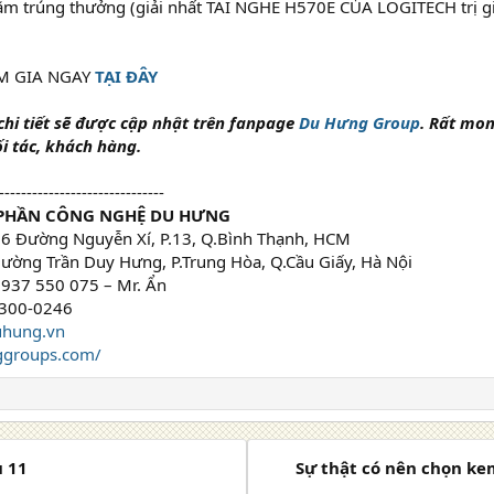
ăm trúng thưởng (giải nhất TAI NGHE H570E CỦA LOGITECH trị giá
M GIA NGAY
TẠI ĐÂY
chi tiết sẽ được cập nhật trên fanpage
Du Hưng Group
. Rất mo
i tác, khách hàng.
------------------------------
 PHẦN CÔNG NGHỆ DU HƯNG
6 Đường Nguyễn Xí, P.13, Q.Bình Thạnh, HCM
ường Trần Duy Hưng, P.Trung Hòa, Q.Cầu Giấy, Hà Nội
0937 550 075 – Mr. Ẩn
300-0246
uhung.vn
ggroups.com/
ủ 11
Sự thật có nên chọn k