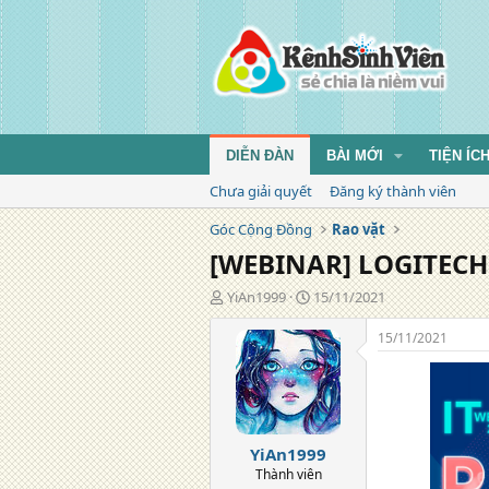
DIỄN ĐÀN
BÀI MỚI
TIỆN ÍC
Chưa giải quyết
Đăng ký thành viên
Góc Cộng Đồng
Rao vặt
[WEBINAR] LOGITECH
T
N
YiAn1999
15/11/2021
á
g
c
à
15/11/2021
g
y
i
đ
ả
ă
n
g
YiAn1999
Thành viên