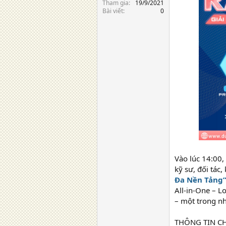
Tham gia
19/9/2021
Bài viết
0
Vào lúc 14:00,
kỹ sư, đối tá
Đa Nền Tảng
All-in-One – L
– một trong nh
THÔNG TIN C