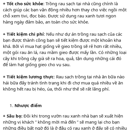
+ Tốt cho sức khỏe
: Trồng rau sạch tại nhà cũng chính là
cách giúp các bạn vận động nhiều hơn thay cho việc ngồi một
chỗ xem tivi, đọc báo. Được sử dụng rau xanh tươi ngon
hàng ngày đảm bảo, an toàn cho sức khỏe.
+ Tiết kiệm chi phí
: Nếu như dự án trồng rau sạch của các
bạn được thành công bạn sẽ tiết kiệm được một khoản kha
khá. Bởi vì mua hạt giống về gieo trồng sẽ rẻ hơn rất nhiều,
một gói rau ăn lá, rau mầm gieo được mấy lần. Có những loại
cây khi trồng cây già sẽ ra hoa, quả, tận dụng những cái đó
để làm hạt giống gieo cho vụ sau.
+ Tiết kiệm lương thực
: Rau sạch trồng tại nhà ăn bữa nào
hái bữa đấy tránh tình trạng khi đi chợ mua quá nhiều về ăn
không hết rau bị héo, úa, thối như thế sẽ rất lãng phí.
Nhược điểm
+ Sâu bọ:
Đôi khi trong vườn rau xanh nhà bạn sẽ xuất hiện
những vị khách ” không mời mà đến ” sẽ mang lại cho bạn
những điều bất ngờ đó là ở đâu có rau xanh ở đấy sẽ có nhiều