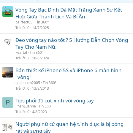
Vòng Tay Bạc Đính Đá Mặt Trăng Xanh Sự Kết
Hợp Giữa Thanh Lịch Và Bí Ẩn
pairfect05
Tin 360°
Trả lời
0
14/7/2025
Đeo vòng tay nào tốt ? 5 Hướng Dẫn Chọn Vòng
Tay Cho Nam Nữ.
Feartal
Tin 360°
Trả lời
2
18/6/2024
Bản thiết kế iPhone 5S và iPhone 6 màn hình
"vòng"
gaconueh2005
Tin 360°
Trả lời
0
13/8/2013
Tips phối đồ cực xinh với vòng tay
P
PhanLuanne
Tin 360°
Trả lời
0
4/8/2023
Người phụ nữ cứ quan hệ t.ình d.ục là bị bỏng
rát và sưng tấy