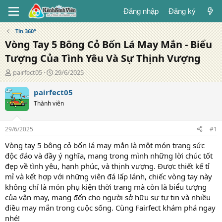
Đăng nhập
Đăng ký
Tin 360°
Vòng Tay 5 Bông Cỏ Bốn Lá May Mắn - Biểu
Tượng Của Tình Yêu Và Sự Thịnh Vượng
T
N
pairfect05
29/6/2025
á
g
c
à
pairfect05
g
y
Thành viên
i
đ
ả
ă
n
29/6/2025
#1
g
Vòng tay 5 bông cỏ bốn lá may mắn là một món trang sức
độc đáo và đầy ý nghĩa, mang trong mình những lời chúc tốt
đẹp về tình yêu, hạnh phúc, và thịnh vượng. Được thiết kế tỉ
mỉ và kết hợp với những viên đá lấp lánh, chiếc vòng tay này
không chỉ là món phụ kiện thời trang mà còn là biểu tượng
của vận may, mang đến cho người sở hữu sự tự tin và nhiều
điều may mắn trong cuộc sống. Cùng Fairfect khám phá ngay
nhé!