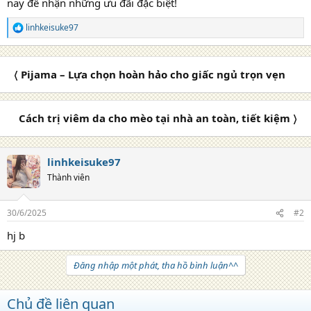
nay để nhận những ưu đãi đặc biệt!
linhkeisuke97
R
e
a
c
〈 Pijama – Lựa chọn hoàn hảo cho giấc ngủ trọn vẹn
t
i
o
n
Cách trị viêm da cho mèo tại nhà an toàn, tiết kiệm 〉
s
:
linhkeisuke97
Thành viên
30/6/2025
#2
hj b
Đăng nhập một phát, tha hồ bình luận^^
Chủ đề liên quan