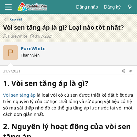
Đăng nhập
Đăng ký
Rao vặt
Vòi sen tăng áp là gì? Loại nào tốt nhất?
T
N
PureWhite
31/7/2021
á
g
c
à
PureWhite
P
g
y
Thành viên
i
đ
ả
ă
n
31/7/2021
#1
g
1. Vòi sen tăng áp là gì?​
Vòi sen tăng áp
là loại vòi có củ sen được thiết kế đặt biệt dựa
trên nguyên lý của cơ học chất lỏng và sử dụng vật liệu có hệ
số ma sát thấp nhờ đó có thể gia tăng áp lực nước tại vòi một
cách đơn giản nhất.
2. Nguyên lý hoạt động của vòi sen
tăng áp​