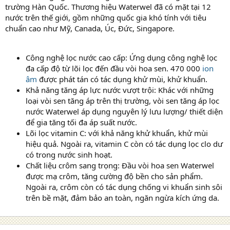
trường Hàn Quốc. Thương hiệu Waterwel đã có mặt tại 12
nước trên thế giới, gồm những quốc gia khó tính với tiêu
chuẩn cao như Mỹ, Canada, Úc, Đức, Singapore.
Công nghệ lọc nước cao cấp: Ứng dụng công nghệ lọc
đa cấp độ từ lõi lọc đến đầu vòi hoa sen. 470 000
ion
âm
được phát tán có tác dụng khử mùi, khử khuẩn.
Khả năng tăng áp lực nước vượt trội: Khác với những
loại vòi sen tăng áp trên thị trường, vòi sen tăng áp lọc
nước Waterwel áp dụng nguyên lý lưu lượng/ thiết diện
để gia tăng tối đa áp suất nước.
Lõi lọc vitamin C: với khả năng khử khuẩn, khử mùi
hiệu quả. Ngoài ra, vitamin C còn có tác dụng lọc clo dư
có trong nước sinh hoạt.
Chất liệu crôm sang trọng: Đầu vòi hoa sen Waterwel
được mạ crôm, tăng cường độ bền cho sản phẩm.
Ngoài ra, crôm còn có tác dụng chống vi khuẩn sinh sôi
trên bề mặt, đảm bảo an toàn, ngăn ngừa kích ứng da.