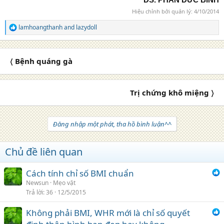
Hiệu chỉnh bởi quản lý:
4/10/2014
lamhoangthanh
and
lazydoll
R
e
a
c
〈 Bệnh quáng gà
t
i
o
n
Trị chứng khô miệng 〉
s
:
Đăng nhập một phát, tha hồ bình luận^^
Chủ đề liên quan
Cách tính chỉ số BMI chuẩn
Newsun
Mẹo vặt
Trả lời
36
12/5/2015
Không phải BMI, WHR mới là chỉ số quyết