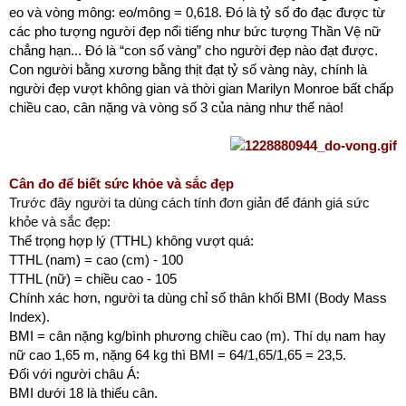
eo và vòng mông: eo/mông = 0,618. Đó là tỷ số đo đạc được từ
các pho tượng người đẹp nổi tiếng như bức tượng Thần Vệ nữ
chẳng hạn... Đó là “con số vàng” cho người đẹp nào đạt được.
Con người bằng xương bằng thịt đạt tỷ số vàng này, chính là
người đẹp vượt không gian và thời gian Marilyn Monroe bất chấp
chiều cao, cân nặng và vòng số 3 của nàng như thế nào!
Cân đo để biết sức khỏe và sắc đẹp
Trước đây người ta dùng cách tính đơn giản để đánh giá sức
khỏe và sắc đẹp:
Thể trọng hợp lý (TTHL) không vượt quá:
TTHL (nam) = cao (cm) - 100
TTHL (nữ) = chiều cao - 105
Chính xác hơn, người ta dùng chỉ số thân khối BMI (Body Mass
Index).
BMI = cân nặng kg/bình phương chiều cao (m). Thí dụ nam hay
nữ cao 1,65 m, nặng 64 kg thì BMI = 64/1,65/1,65 = 23,5.
Đối với người châu Á:
BMI dưới 18 là thiếu cân.