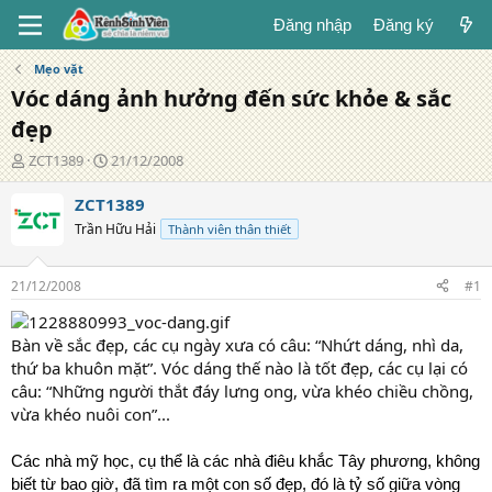
Đăng nhập
Đăng ký
Mẹo vặt
Vóc dáng ảnh hưởng đến sức khỏe & sắc
đẹp
T
N
ZCT1389
21/12/2008
á
g
c
à
ZCT1389
g
y
Trần Hữu Hải
Thành viên thân thiết
i
đ
ả
ă
n
21/12/2008
#1
g
Bàn về sắc đẹp, các cụ ngày xưa có câu: “Nhứt dáng, nhì da,
thứ ba khuôn mặt”. Vóc dáng thế nào là tốt đẹp, các cụ lại có
câu: “Những người thắt đáy lưng ong, vừa khéo chiều chồng,
vừa khéo nuôi con”...
Các nhà mỹ học, cụ thể là các nhà điêu khắc Tây phương, không
biết từ bao giờ, đã tìm ra một con số đẹp, đó là tỷ số giữa vòng