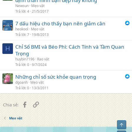
định thân hình bạn đẹp hay không
Newsun
Mẹo vặt
Trả lời
4
21/5/2017
7 dấu hiệu cho thấy bạn nên giảm cân
heokool
Mẹo vặt
Trả lời
7
19/8/2013
Chỉ Số BMI và Béo Phì: Cách Tính và Tầm Quan
H
Trọng
huybin7196
Rao vặt
Trả lời
0
9/7/2024
Những chỉ số sức khỏe quan trọng
dgoanh
Mẹo vặt
Trả lời
0
13/3/2011
Facebook
Liên kết
Chia sẻ:
Mẹo vặt
Top