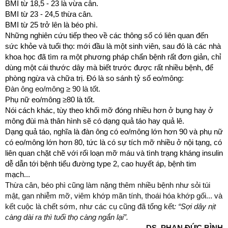
BMI từ 18,5 - 23 là vừa cân.
BMI từ 23 - 24,5 thừa cân.
BMI từ 25 trở lên là béo phì.
Những nghiên cứu tiếp theo về các thông số có liên quan đến
sức khỏe và tuổi thọ: mới đầu là một sinh viên, sau đó là các nhà
khoa học đã tìm ra một phương pháp chẩn bệnh rất đơn giản, chỉ
dùng một cái thước dây mà biết trước được rất nhiều bệnh, để
phòng ngừa và chữa trị. Đó là so sánh tỷ số eo/mông:
Đàn ông eo/mông
≥
90 là tốt.
Phụ nữ eo/mông
≥
80 là tốt.
Nói cách khác, tùy theo khối mỡ đóng nhiều hơn ở bụng hay ở
mông đùi mà thân hình sẽ có dạng quả táo hay quả lê.
Dạng quả táo, nghĩa là đàn ông có eo/mông lớn hơn 90 và phụ nữ
có eo/mông lớn hơn 80, tức là có sự tích mỡ nhiều ở nội tạng, có
liên quan chặt chẽ với rối loạn mỡ máu và tình trạng kháng insulin
dễ dẫn tới bệnh tiểu đường type 2, cao huyết áp, bệnh tim
mạch...
Thừa cân, béo phì cũng làm nặng thêm nhiều bệnh như sỏi túi
mật, gan nhiễm mỡ, viêm khớp mãn tính, thoái hóa khớp gối... và
kết cuộc là chết sớm, như các cụ cũng đã tổng kết
: “Sợi dây nịt
càng dài ra thì tuổi thọ càng ngắn lại”.
DS. PHAN ĐỨC BÌNH