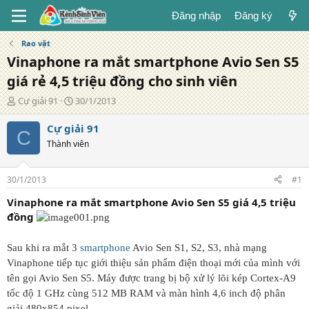
Đăng nhập
Đăng ký
Rao vặt
Vinaphone ra mắt smartphone Avio Sen S5
giá rẻ 4,5 triệu đồng cho sinh viên
T
N
Cự giải 91
30/1/2013
á
g
c
à
Cự giải 91
C
g
y
Thành viên
i
đ
ả
ă
n
30/1/2013
#1
g
Vinaphone ra mắt smartphone Avio Sen S5 giá 4,5 triệu
đồng
Sau khi ra mắt 3
smartphone
Avio Sen S1, S2, S3, nhà mạng
Vinaphone tiếp tục giới thiệu sản phẩm điện thoại mới của mình với
tên gọi Avio Sen S5. Máy được trang bị bộ xử lý lõi kép Cortex-A9
tốc độ 1 GHz cùng 512 MB RAM và màn hình 4,6 inch độ phân
giải 480x854 pixel.