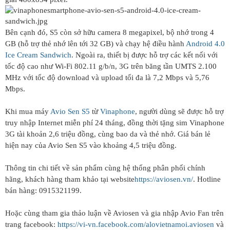
Bên cạnh đó, S5 còn sở hữu camera 8 megapixel, bộ nhớ trong 4
GB (hỗ trợ thẻ nhớ lên tới 32 GB) và chạy hệ điều hành
Android 4.0
Ice Cream Sandwich
. Ngoài ra, thiết bị được hỗ trợ các kết nối với
tốc độ cao như Wi-Fi 802.11 g/b/n, 3G trên băng tần UMTS 2.100
MHz với tốc độ download và upload tối đa là 7,2 Mbps và 5,76
Mbps.
Khi mua máy
Avio Sen S5
từ
Vinaphone
, người dùng sẽ được hỗ trợ
truy nhập Internet miễn phí 24 tháng, đồng thời tặng sim Vinaphone
3G tài khoản 2,6 triệu đồng, cùng bao da và thẻ nhớ. Giá bán lẻ
hiện nay của Avio Sen S5 vào khoảng 4,5 triệu đồng.
Thông tin chi tiết về sản phẩm cùng hệ thống phân phối chính
hãng, khách hàng tham khảo tại website
https://aviosen.vn/
. Hotline
bán hàng: 0915321199.
Hoặc cùng tham gia thảo luận về Aviosen và gia nhập Avio Fan trên
trang facebook:
https://vi-vn.facebook.com/alovietnamoi.aviosen
và