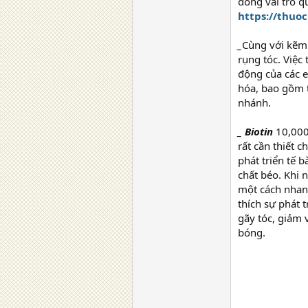
đóng vai trò q
https://thuo
_
Cùng với kẽm 
rụng tóc. Việc
động của các 
hóa, bao gồm t
nhánh.
_
Biotin
10,000
rất cần thiết c
phát triển tế 
chất béo. Khi
một cách nhan
thích sự phát t
gãy tóc, giảm 
bóng.