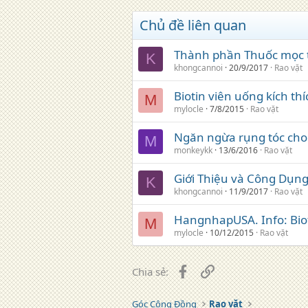
Chủ đề liên quan
Thành phần Thuốc mọc t
K
khongcannoi
20/9/2017
Rao vặt
Biotin viên uống kích th
M
mylocle
7/8/2015
Rao vặt
Ngăn ngừa rụng tóc cho 
M
monkeykk
13/6/2016
Rao vặt
Giới Thiệu và Công Dụng
K
khongcannoi
11/9/2017
Rao vặt
HangnhapUSA. Info: Biot
M
mylocle
10/12/2015
Rao vặt
Facebook
Liên kết
Chia sẻ:
Góc Cộng Đồng
Rao vặt