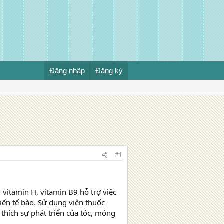
Đăng nhập
Đăng ký
l
#1
 vitamin H, vitamin B9 hỗ trợ việc
riển tế bào. Sử dụng viên thuốc
thích sự phát triển của tóc, móng