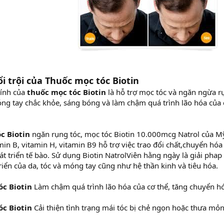
i trội của Thuốc mọc tóc Biotin
ính của
thuốc mọc tóc Biotin
là hỗ trợ mọc tóc và ngăn ngừa rụ
g tay chắc khỏe, sáng bóng và làm chậm quá trình lão hóa của 
c Biotin
ngăn rụng tóc, mọc tóc Biotin 10.000mcg Natrol của M
amin B, vitamin H, vitamin B9 hỗ trợ việc trao đổi chất,chuyển hóa
hát triển tế bào. Sử dụng Biotin NatrolViên hằng ngày là giải phap
triển của da, tóc và móng tay cũng như hệ thần kinh và tiêu hóa.
óc Biotin
Làm chậm quá trình lão hóa của cơ thể, tăng chuyển h
óc Biotin
Cải thiện tình trạng mái tóc bị chẻ ngọn hoặc thưa mỏn