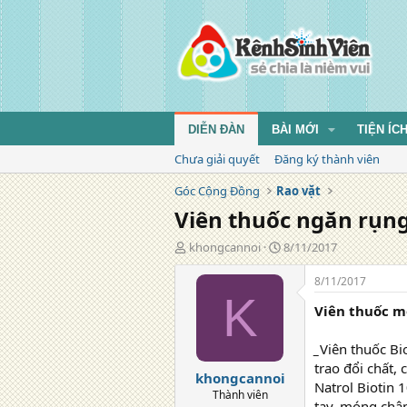
DIỄN ĐÀN
BÀI MỚI
TIỆN ÍC
Chưa giải quyết
Đăng ký thành viên
Góc Cộng Đồng
Rao vặt
Viên thuốc ngăn rụng
T
N
khongcannoi
8/11/2017
á
g
c
à
8/11/2017
g
y
K
Viên thuốc mọ
i
đ
ả
ă
n
_
Viên thuốc Bi
g
trao đổi chất,
khongcannoi
Natrol Biotin 
Thành viên
tay, móng chân