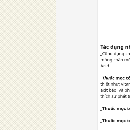
Tác dụng nổ
_
Công dụng ch
móng chân món
Acid.
_Thuốc
mọc tó
thiết như: vit
axit béo, và p
thích sự phát 
_
Thuốc mọc t
_
Thuốc mọc t