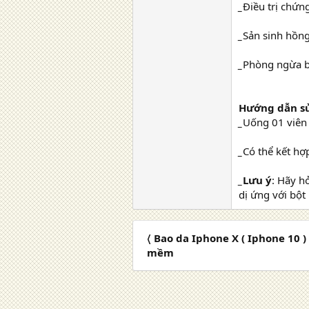
_
Điều trị chứng
_
Sản sinh hồng
_
Phòng ngừa b
Hướng dẫn sử
_
Uống 01 viên
_
Có thể kết hợ
_
Lưu ý
: Hãy h
dị ứng với bột
〈 Bao da Iphone X ( Iphone 10 
mềm