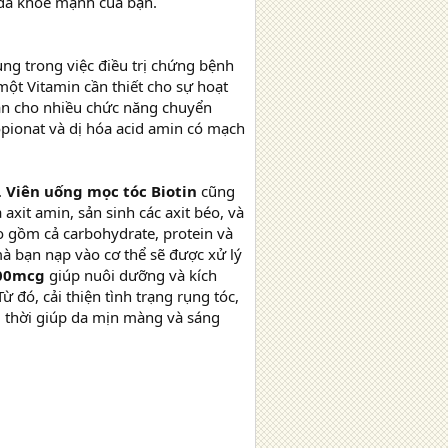
n da khoẻ mạnh của bạn.
ng trong việc điều trị chứng bệnh
một Vitamin cần thiết cho sự hoạt
ần cho nhiều chức năng chuyển
opionat và dị hóa acid amin có mạch
.
Viên uống mọc tóc Biotin
cũng
axit amin, sản sinh các axit béo, và
o gồm cả carbohydrate, protein và
à bạn nạp vào cơ thể sẽ được xử lý
000mcg
giúp nuôi dưỡng và kích
ừ đó, cải thiện tình trạng rụng tóc,
g thời giúp da mịn màng và sáng