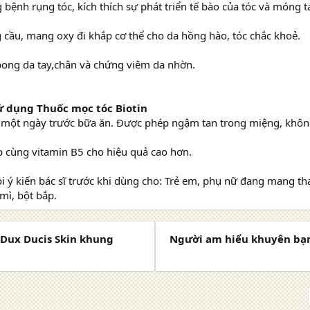
 bệnh rụng tóc, kích thích sự phát triển tế bào của tóc và móng t
 cầu, mang oxy đi khắp cơ thể cho da hồng hào, tóc chắc khoẻ.
ong da tay,chân và chứng viêm da nhờn.
 dụng Thuốc mọc tóc Biotin
 một ngày trước bữa ăn. Được phép ngậm tan trong miệng, khôn
p cùng vitamin B5 cho hiệu quả cao hơn.
ỏi ý kiến bác sĩ trước khi dùng cho: Trẻ em, phụ nữ đang mang th
 mì, bột bắp.
) Dux Ducis Skin khung
Người am hiểu khuyên bạn