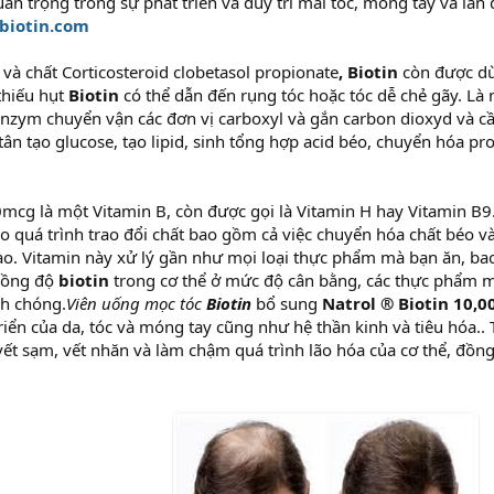
uan trọng trong sự phát triển và duy trì mái tóc, móng tay và là
cbiotin.com
và chất Corticosteroid clobetasol propionate
, Biotin
còn được dù
 thiếu hụt
Biotin
có thể dẫn đến rụng tóc hoặc tóc dễ chẻ gãy. Là 
enzym chuyển vận các đơn vị carboxyl và gắn carbon dioxyd và c
ân tạo glucose, tạo lipid, sinh tổng hợp acid béo, chuyển hóa pr
mcg là một Vitamin B, còn được gọi là Vitamin H hay Vitamin B9
ho quá trình trao đổi chất bao gồm cả việc chuyển hóa chất béo và 
bào. Vitamin này xử lý gần như mọi loại thực phẩm mà bạn ăn, ba
 nồng độ
biotin
trong cơ thể ở mức độ cân bằng, các thực phẩm m
h chóng.
Viên uống mọc tóc
Biotin
bổ sung
Natrol ® Biotin 10,
riển của da, tóc và móng tay cũng như hệ thần kinh và tiêu hóa.. T
vết sạm, vết nhăn và làm chậm quá trình lão hóa của cơ thể, đồn