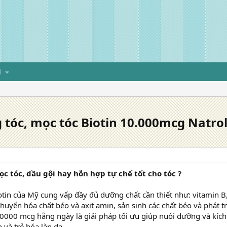
H
 tóc, mọc tóc Biotin 10.000mcg Natro
c tóc, dầu gội hay hỗn hợp tự chế tốt cho tóc ?
otin của Mỹ cung vấp đầy đủ dưỡng chất cần thiết như: vitamin B,
 chuyển hóa chất béo và axit amin, sản sinh các chất béo và phát t
10000 mcg hằng ngày là giải pháp tối ưu giúp nuôi dưỡng và kích 
 và trẻ hóa làn da.