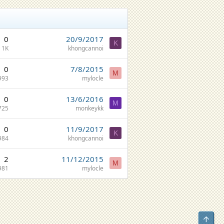
0
20/9/2017
K
1K
khongcannoi
0
7/8/2015
M
993
mylocle
0
13/6/2016
M
725
monkeykk
0
11/9/2017
K
984
khongcannoi
2
11/12/2015
M
981
mylocle
Top