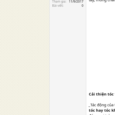
Tham gia
11/9/2017
Bài viết
0
Cải thiện tóc
_
Tác động của 
tóc hay tóc 