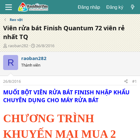
Đăng nhập
Đăng ký
Rao vặt
Viên rửa bát Finish Quantum 72 viên rẻ
nhất TQ
T
N
raoban282
26/8/2016
á
g
c
à
raoban282
R
g
y
Thành viên
i
đ
ả
ă
n
26/8/2016
#1
g
MUỐI BỘT VIÊN RỬA BÁT FINISH NHẬP KHẨU
CHUYÊN DỤNG CHO MÁY RỬA BÁT
CHƯƠNG TRÌNH
KHUYẾN MẠI MUA 2