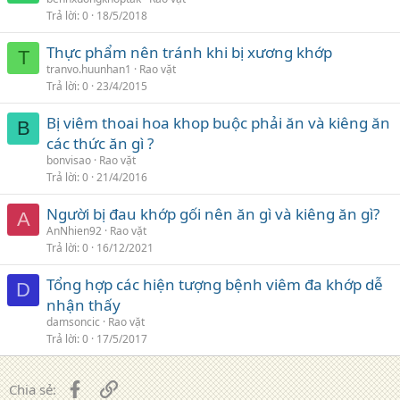
Trả lời
0
18/5/2018
Thực phẩm nên tránh khi bị xương khớp
T
tranvo.huunhan1
Rao vặt
Trả lời
0
23/4/2015
Bị viêm thoai hoa khop buộc phải ăn và kiêng ăn
B
các thức ăn gì ?
bonvisao
Rao vặt
Trả lời
0
21/4/2016
Người bị đau khớp gối nên ăn gì và kiêng ăn gì?
A
AnNhien92
Rao vặt
Trả lời
0
16/12/2021
Tổng hợp các hiện tượng bệnh viêm đa khớp dễ
D
nhận thấy
damsoncic
Rao vặt
Trả lời
0
17/5/2017
Facebook
Liên kết
Chia sẻ: