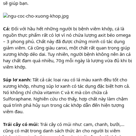
sẽ giúp bạn.
Cá:
Đối với hầu hết những người bị bệnh viêm khớp, cá là
nguồn thực phẩm rất có lợi vì nó chứa lượng axit béo omega
– 3 phong phú. Chất này đã được chứng minh có tác dụng
giảm viêm. Cá cũng giàu canxi, một chất rất quan trọng giúp
xương khớp dẻo dai. Tuy nhiên, người bệnh không nên ăn cá
hay chất đạm quá nhiều, 70g mỗi ngày là lượng vừa đủ khi bị
viêm khớp.
Súp lơ xanh:
Tất cả các loại rau có lá màu xanh đều tốt cho
xương khớp, nhưng súp lơ xanh có tác dụng đặc biệt hơn cả.
Nó không chỉ chứa vitamin C và K mà còn chứa cả
Sulforaphane. Nghiên cứu cho thấy, hợp chất này làm chậm
quá trình phá hủy sụn trong các khớp dẫn đến hiện tượng
viêm đau.
Trái cây có múi:
Trái cây có múi như: cam, chanh, bưởi,…
cũng có mặt trong danh sách thức ăn cho người bị viêm