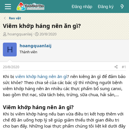
Đăng nhập
Đăng ký
Rao vặt
Viêm khớp háng nên ăn gì?
T
N
hoangquanlaij
20/8/2020
á
g
c
à
hoangquanlaij
H
g
y
Thành viên
i
đ
ả
ă
n
20/8/2020
#1
g
Khi bị
viêm khớp háng nên ăn gì
? nên kiêng ăn gì để đảm bảo
sức khỏe? Theo chia sẻ của các bác sỹ thì những người bệnh
viêm khớp háng nên ăn nhiều các thực phẩm bổ sung canxi,
bao gồm thịt nạc, sữa tách béo, trứng, sữa chua, hải sản,...
Viêm khớp háng nên ăn gì?
Khi bị viêm khớp háng nếu bạn vừa điều trị kết hợp thêm với
chế độ ăn uống hợp lý sẽ giúp giảm thiểu thời gian điều trị
cho bạn đấy. Những loại thực phẩm chúng tôi liệt kê dưới đây