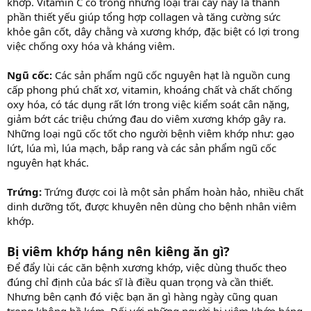
khớp. Vitamin C có trong những loại trái cây này là thành
phần thiết yếu giúp tổng hợp collagen và tăng cường sức
khỏe gân cốt, dây chằng và xương khớp, đặc biệt có lợi trong
việc chống oxy hóa và kháng viêm.
Ngũ cốc:
Các sản phẩm ngũ cốc nguyên hạt là nguồn cung
cấp phong phú chất xơ, vitamin, khoáng chất và chất chống
oxy hóa, có tác dụng rất lớn trong việc kiểm soát cân nặng,
giảm bớt các triệu chứng đau do viêm xương khớp gây ra.
Những loại ngũ cốc tốt cho người bệnh viêm khớp như: gạo
lứt, lúa mì, lúa mạch, bắp rang và các sản phẩm ngũ cốc
nguyên hạt khác.
Trứng:
Trứng được coi là một sản phẩm hoàn hảo, nhiều chất
dinh dưỡng tốt, được khuyên nên dùng cho bệnh nhân viêm
khớp.
Bị viêm khớp háng nên kiêng ăn gì?
Để đẩy lùi các căn bệnh xương khớp, việc dùng thuốc theo
đúng chỉ định của bác sĩ là điều quan trọng và cần thiết.
Nhưng bên cạnh đó việc bạn ăn gì hàng ngày cũng quan
trọng không hề kém. Đối với những người bị viêm khớp háng