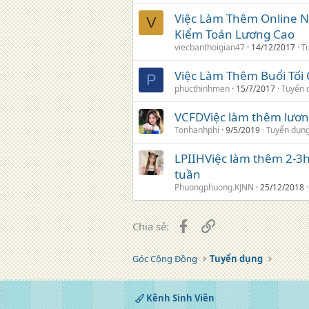
Việc Làm Thêm Online Ng
V
Kiểm Toán Lương Cao
viecbanthoigian47
14/12/2017
T
Việc Làm Thêm Buổi Tối 
P
phucthinhmen
15/7/2017
Tuyển 
VCFDViệc làm thêm lương
Tonhanhphi
9/5/2019
Tuyển dụn
LPIIHViệc làm thêm 2-3
tuần
Phuongphuong.KJNN
25/12/2018
Facebook
Liên kết
Chia sẻ:
Góc Cộng Đồng
Tuyển dụng
Kênh Sinh Viên