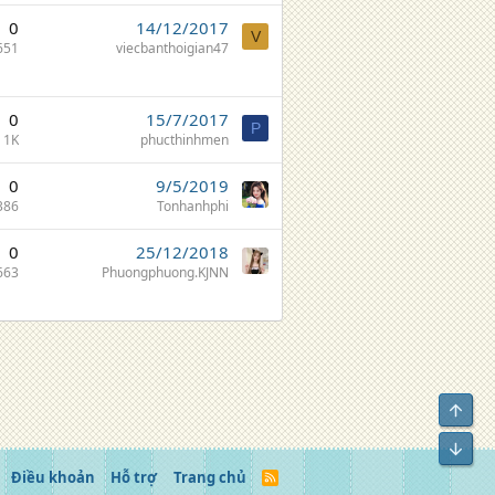
0
14/12/2017
V
651
viecbanthoigian47
0
15/7/2017
P
1K
phucthinhmen
0
9/5/2019
386
Tonhanhphi
0
25/12/2018
663
Phuongphuong.KJNN
Top
Bot
Điều khoản
Hỗ trợ
Trang chủ
R
S