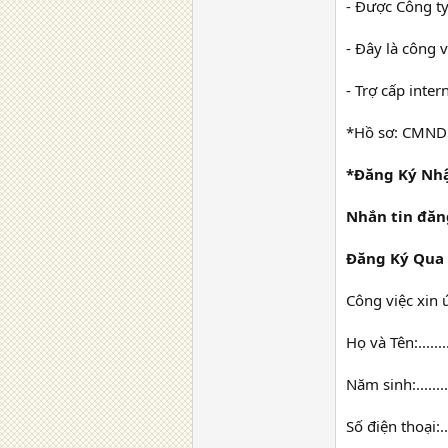
- Được Công ty
- Đây là công v
- Trợ cấp inter
*Hồ sơ: CMND g
*Đăng Ký Nhậ
Nhắn tin đăn
Đăng Ký Qua 
Công việc xin ứng t
Họ và Tên:.............
Năm sinh:..............
Số điện thoại:.........