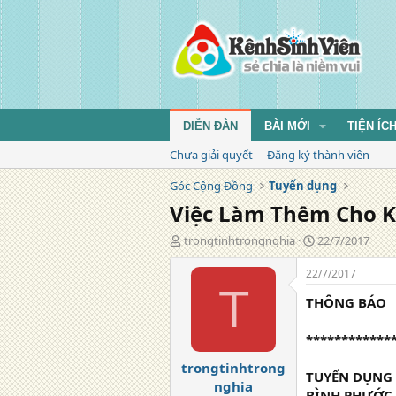
DIỄN ĐÀN
BÀI MỚI
TIỆN ÍC
Chưa giải quyết
Đăng ký thành viên
Góc Cộng Đồng
Tuyển dụng
Việc Làm Thêm Cho Kế
T
N
trongtinhtrongnghia
22/7/2017
á
g
c
à
22/7/2017
g
y
T
THÔNG BÁO
i
đ
ả
ă
n
************
g
trongtinhtrong
TUYỂN DỤNG 
nghia
BÌNH PHƯỚC.