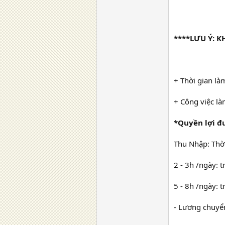
****LƯU Ý: 
+ Thời gian là
+ Công việc là
*Quyền lợi đ
Thu Nhập: Thời
2 - 3h /ngày: 
5 - 8h /ngày: t
- Lương chuyể