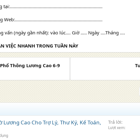
.......................................................................
:......................................................................
g vấn (ngày gần nhất): vào lúc…. Giờ ….. Ngày ….Tháng ….
N VIỆC NHANH TRONG TUẦN NÀY
g Phổ Thông Lương Cao 6-9
T
 Lương Cao Cho Trợ Lý, Thư Ký, Kế Toán,
Trả lời
Lượt xem
 dụng