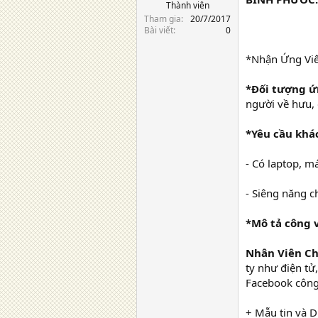
Thành viên
Tham gia
20/7/2017
Bài viết
0
*Nhận Ứng Viê
*Đối tượng ứ
người về hưu, 
*Yêu cầu khá
- Có laptop, m
- Siêng năng c
*Mô tả công v
Nhân Viên Ch
ty như điện tử
Facebook công 
+ Mẫu tin và D