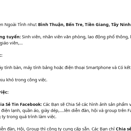
n Ngoài Tỉnh như
: Bình Thuận, Bến Tre, Tiền Giang, Tây Ninh
ng tuyển:
Sinh viên, nhân viên văn phòng, lao động phổ thông, lá
giáo viên,…
c:
áy tính bàn, máy tính bảng hoặc điện thoại Smartphone và Có kết 
hịu khó trong công việc.
iệc:
ia Sẻ Tin Facebook:
Các Bạn sẽ Chia Sẻ các hình ảnh sản phẩm v
, điện lạnh, quần áo, giày dép,....lên diễn đàn, hội và group trên
ty trong quá trình làm việc.
iễn đàn, Hội, Group thì công ty cung cấp sẵn. Các Bạn chỉ
Chia s