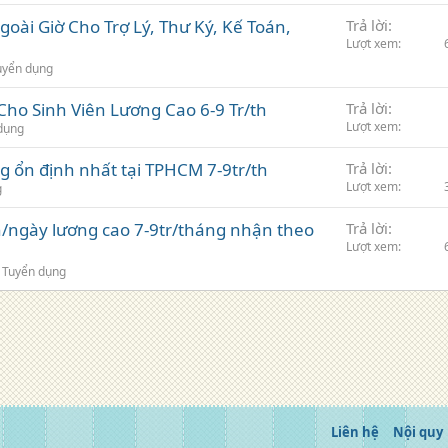
oài Giờ Cho Trợ Lý, Thư Ký, Kế Toán,
Trả lời
Lượt xem
uyển dụng
Cho Sinh Viên Lương Cao 6-9 Tr/th
Trả lời
Lượt xem
dụng
 ổn định nhất tại TPHCM 7-9tr/th
Trả lời
Lượt xem
g
h/ngày lương cao 7-9tr/tháng nhận theo
Trả lời
Lượt xem
Tuyển dụng
Liên hệ
Nội quy