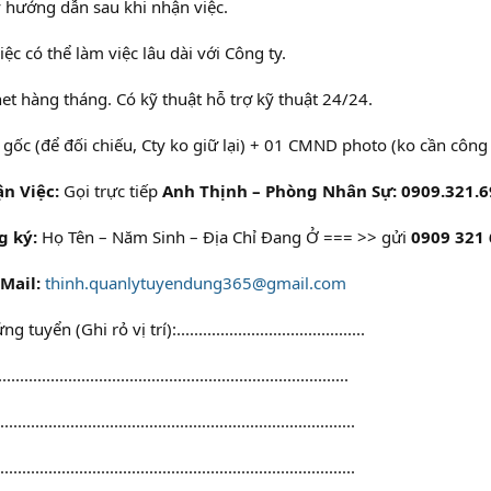
 hướng dẫn sau khi nhận việc.
iệc có thể làm việc lâu dài với Công ty.
net hàng tháng. Có kỹ thuật hỗ trợ kỹ thuật 24/24.
ốc (để đối chiếu, Cty ko giữ lại) + 01 CMND photo (ko cần công
n Việc:
Gọi trực tiếp
Anh Thịnh – Phòng Nhân Sự: 0909.321.6
g ký:
Họ Tên – Năm Sinh – Địa Chỉ Đang Ở === >> gửi
0909 321 
Mail:
thinh.quanlytuyendung365@gmail.com
uyển (Ghi rỏ vị trí):...........................................
..........................................................................
...........................................................................
..........................................................................