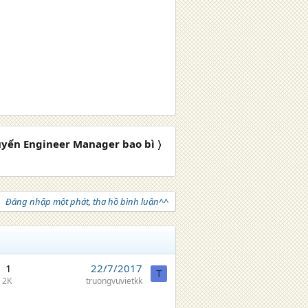
uyển Engineer Manager bao bì 〉
Đăng nhập một phát, tha hồ bình luận^^
1
22/7/2017
T
2K
truongvuvietkk