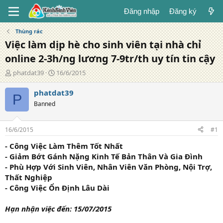
Đăng nhập
Đăng ký
Thùng rác
Việc làm dịp hè cho sinh viên tại nhà chỉ
online 2-3h/ng lương 7-9tr/th uy tín tin cậy
T
N
phatdat39
16/6/2015
á
g
c
à
phatdat39
P
g
y
Banned
i
đ
ả
ă
n
16/6/2015
#1
g
- Công Việc Làm Thêm Tốt Nhất
- Giảm Bớt Gánh Nặng Kinh Tế Bản Thân Và Gia Đình
- Phù Hợp Với Sinh Viên, Nhân Viên Văn Phòng, Nội Trợ,
Thất Nghiệp
- Công Việc Ổn Định Lâu Dài
Hạn nhận việc đến: 15/07/2015