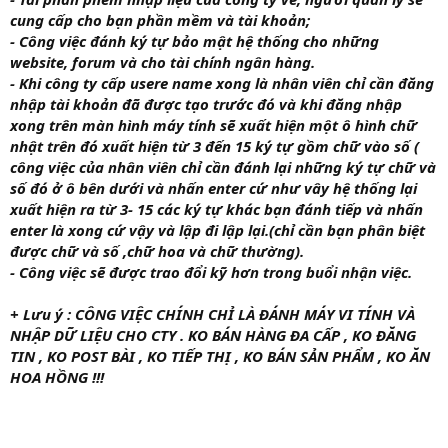
cung cấp cho bạn phần mềm và tài khoản;
- Công việc đánh ký tự bảo mật hệ thống cho những
website, forum và cho tài chính ngân hàng.
- Khi công ty cấp usere name xong là nhân viên chỉ cần đăng
nhập tài khoản đã được tạo trước đó và khi đăng nhập
xong trên màn hình máy tính sẽ xuất hiện một ô hình chữ
nhật trên đó xuất hiện từ 3 đến 15 ký tự gồm chữ vào số (
công việc của nhân viên chỉ cần đánh lại những ký tự chữ và
số đó ở ô bên dưới và nhấn enter cứ như vây hệ thống lại
xuất hiện ra từ 3- 15 các ký tự khác bạn đánh tiếp và nhấn
enter là xong cứ vậy và lập đi lập lại
.(chỉ cần bạn phân biệt
được chữ và số ,chữ hoa và chữ thường).
- Công việc sẽ được trao đổi kỹ hơn trong buổi nhận việc.
+ Lưu ý : CÔNG VIỆC CHÍNH CHỈ LÀ ĐÁNH MÁY VI TÍNH VÀ
NHẬP DỮ LIỆU CHO CTY . KO BÁN HÀNG ĐA CẤP , KO ĐĂNG
TIN , KO POST BÀI , KO TIẾP THỊ , KO BÁN SẢN PHẨM , KO ĂN
HOA HỒNG !!!