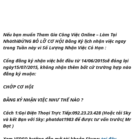
Nếu bạn muốn Tham Gia Công Việc Online – Làm Tại
Nhàthì
ĐỪNG BỎ LỠ CƠ HỘI
Đăng Ký lịch nhận việc ngay
trong Tuần này vì Số Lượng Nhận Việc Có Hạn
:
Cổng đăng ký nhận việc bắt đầu từ 14/06/2015sẽ đóng lại
ngày15/07/2015, không nhận thêm bất cứ trường hợp nào
đăng ký muộn:
CHỚP CƠ HỘI
ĐĂNG KÝ NHẬN VIỆC NHƯ THẾ NÀO ?
Cách 1:Gọi Điện Thoại Trực Tiếp:092.23.23.428 (Hoặc tải Sky
và kết Bạn với Sky: phatdat1983 để được tư vấn trước( Mr
Đạt )
Xem VIDEO hướng dẫn mở tài khoản Skype:
tại đây