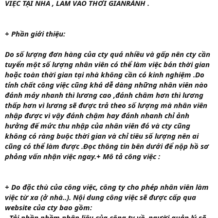
VIỆC TẠI NHÀ , LÀM VÀO THỜI GIAN
RẢNH .
+ Phần giới thiệu:
Do số lượng đơn hàng của cty quá nhiều và gấp nên cty cần
tuyển một số lượng nhân viên có thể làm việc bán thời gian
hoặc toàn thời gian tại nhà không cần có kinh nghiệm .Do
tính chất công việc cũng khá dễ dàng những nhân viên nào
đánh máy nhanh thì lương cao ,đánh châm hơn thì lương
thấp hơn vì lương sẽ được trả theo số lượng mà nhân viên
nhập được vì vậy đánh chậm hay đánh nhanh chỉ ảnh
hưởng đế mức thu nhập của nhân viên đó và cty cũng
không có ràng buộc thời gian và chỉ tiêu số lượng nên ai
cũng có thể làm được .Đọc thông tin bên dưới để nộp hồ sơ
phỏng vấn nhận việc ngay.
+
Mô tả công việc :
+ Do đặc thù của công việc, công ty cho phép nhân viên làm
việc từ xa (ở nhà..). Nội dung công việc sẽ được cấp qua
website của cty bao gồm:
- Tải phần phềm nhập liệu của công ty về, người quản lý sẽ