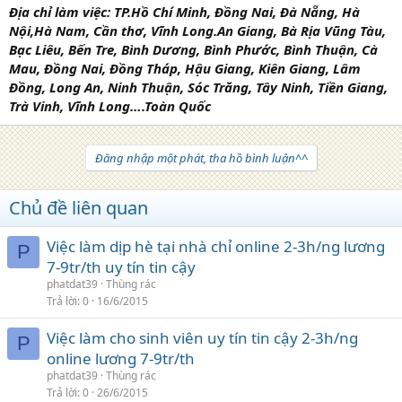
Địa chỉ làm việc: TP.Hồ Chí Minh, Đồng Nai, Đà Nẵng, Hà
Nội,Hà Nam, Cần thơ, Vĩnh Long.An Giang, Bà Rịa Vũng Tàu,
Bạc Liêu, Bến Tre, Bình Dương, Bình Phước, Bình Thuận, Cà
Mau, Đồng Nai, Đồng Tháp, Hậu Giang, Kiên Giang, Lâm
Đồng, Long An, Ninh Thuận, Sóc Trăng, Tây Ninh, Tiền Giang,
Trà Vinh, Vĩnh Long….Toàn Quốc
Đăng nhập một phát, tha hồ bình luận^^
Chủ đề liên quan
Việc làm dịp hè tại nhà chỉ online 2-3h/ng lương
P
7-9tr/th uy tín tin cậy
phatdat39
Thùng rác
Trả lời
0
16/6/2015
Việc làm cho sinh viên uy tín tin cậy 2-3h/ng
P
online lương 7-9tr/th
phatdat39
Thùng rác
Trả lời
0
26/6/2015