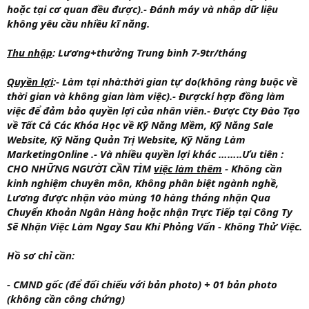
hoặc tại cơ quan đều được).- Đánh máy và nhâp dữ liệu
không yêu cầu nhiều kĩ năng.
Thu nhập
: Lương+thưởng Trung bình 7-9tr/tháng
Quyền lợi
:
- Làm tại nhà:
thời gian tự do
(không ràng buộc về
thời gian và không gian làm việc).- Được
kí hợp đồng làm
việc
để đảm bảo quyền lợi của nhân viên.-
Được Cty Đào Tạo
về Tất Cả Các Khóa Học về Kỹ Năng Mềm, Kỹ Năng Sale
Website, Kỹ Năng Quản Trị Website, Kỹ Năng Làm
MarketingOnline .
- Và
nhiều quyền lợi khác ……..Ưu tiên :
CHO NHỮNG NGƯỜI CẦN TÌM
việc làm thêm
- Không cần
kinh nghiệm chuyên môn, Không phân biệt ngành nghề,
Lương được nhận vào mùng 10 hàng tháng nhận Qua
Chuyển Khoản Ngân Hàng hoặc nhận Trực Tiếp tại Công Ty
Sẽ Nhận Việc Làm Ngay Sau Khi Phỏng Vấn - Không Thử Việc.
Hồ sơ chỉ cần:
- CMND gốc (để đối chiếu với bản photo) + 01 bản photo
(không cần công chứng)