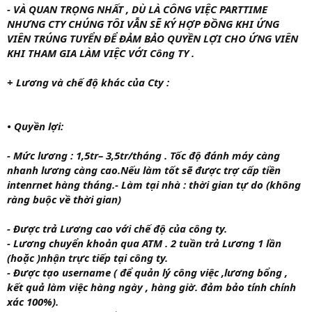
- VÀ QUAN TRỌNG NHẤT , DÙ LÀ CÔNG VIỆC PARTTIME
NHƯNG CTY CHÚNG TÔI VẪN SẼ KÝ HỢP ĐỒNG KHI ỨNG
VIÊN TRÚNG TUYỂN ĐỂ ĐẢM BẢO QUYỀN LỢI CHO ỨNG VIÊN
KHI THAM GIA LÀM VIỆC VỚI Công TY .
+ Lương và
chế độ khác của Cty :
• Quyền lợi:
- Mức lương : 1,5tr– 3,5tr/tháng . Tốc độ đánh máy càng
nhanh lương càng cao.Nếu làm tốt sẽ được trợ cấp tiền
intenrnet hàng tháng.- Làm tại nhà : thời gian tự do (không
ràng buộc về thời gian)
- Được trả Lương cao với chế độ của công ty.
- Lương chuyển khoản qua ATM . 2 tuần trả Lương 1 lần
(hoặc )nhận trực tiếp tại công ty.
- Được tạo username ( để quản lý công việc ,lương bổng ,
kết quả làm việc hàng ngày , hàng giờ. đảm bảo tính chính
xác 100%).