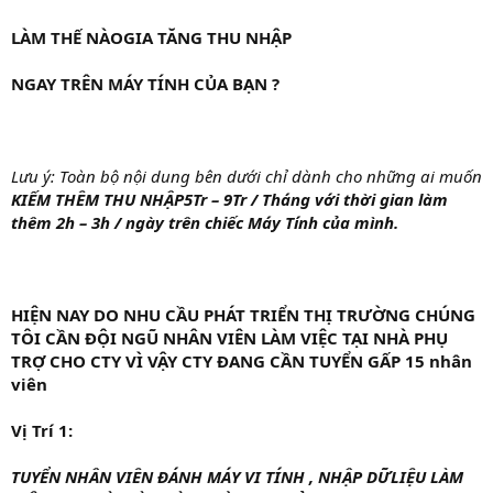
LÀM THẾ NÀOGIA TĂNG THU NHẬP
NGAY TRÊN MÁY TÍNH CỦA BẠN ?
Lưu ý: Toàn bộ nội dung bên dưới chỉ dành cho những ai muốn
KIẾM THÊM THU NHẬP5Tr – 9Tr / Tháng với thời gian làm
thêm 2h – 3h / ngày trên chiếc Máy Tính của mình.
HIỆN NAY DO NHU CẦU PHÁT TRIỂN THỊ TRƯỜNG CHÚNG
TÔI CẦN ĐỘI NGŨ NHÂN VIÊN LÀM VIỆC TẠI NHÀ PHỤ
TRỢ CHO CTY VÌ VẬY CTY ĐANG CẦN TUYỂN GẤP 15 nhân
viên
Vị Trí 1:
TUYỂN NHÂN VIÊN ĐÁNH MÁY VI TÍNH , NHẬP DỮ
LIỆU LÀM