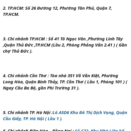
2. TP.HCM: Số 26 Đường 12, Phường Tân Phú, Quận 7,
TP.HCM.
3. Chi nhánh TP.HCM :
Số 41 Tô Ngọc Vân ,Phường Linh Tây
,Quận Thủ Đức ,TP.HCM (Lầu 2, Phòng Phỏng Vấn 2.41 ) ( Gần
chợ Thủ Đức ).
4. Chi nhánh Cần Thơ :
Tòa nhà 351 Võ Văn Kiệt, Phường
Long Hòa, Quận Bình Thủy, TP. Cần Thơ ( Lầu 1, Phòng 101 ) (
Ngay Cầu Ba Bộ, gần Phi Trường 31 ).
5. Chi nhánh TP. Hà Nội
:
Lô A5D6 Khu Đô Thị Dịch Vọng, Quận
Cầu Giấy, TP. Hà Nội ( Lầu 1 ).
6. Chi nhánh Biên Hòa – Đồng Nai :
Số C22, Khu Nhà Liên kế,