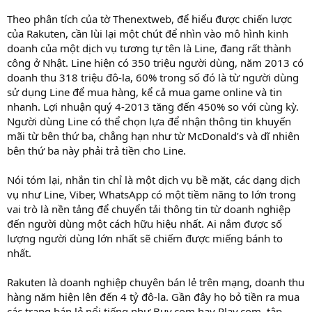
Theo phân tích của tờ Thenextweb, để hiểu được chiến lược
của Rakuten, cần lùi lại một chút để nhìn vào mô hình kinh
doanh của một dịch vụ tương tự tên là Line, đang rất thành
công ở Nhật. Line hiện có 350 triệu người dùng, năm 2013 có
doanh thu 318 triệu đô-la, 60% trong số đó là từ người dùng
sử dụng Line để mua hàng, kể cả mua game online và tin
nhanh. Lợi nhuận quý 4-2013 tăng đến 450% so với cùng kỳ.
Người dùng Line có thể chọn lựa để nhận thông tin khuyến
mãi từ bên thứ ba, chẳng hạn như từ McDonald’s và dĩ nhiên
bên thứ ba này phải trả tiền cho Line.
Nói tóm lại, nhắn tin chỉ là một dịch vụ bề mặt, các dạng dịch
vụ như Line, Viber, WhatsApp có một tiềm năng to lớn trong
vai trò là nền tảng để chuyển tải thông tin từ doanh nghiệp
đến người dùng một cách hữu hiệu nhất. Ai nắm được số
lượng người dùng lớn nhất sẽ chiếm được miếng bánh to
nhất.
Rakuten là doanh nghiệp chuyên bán lẻ trên mạng, doanh thu
hàng năm hiện lên đến 4 tỷ đô-la. Gần đây họ bỏ tiền ra mua
các trang bán lẻ nổi tiếng như Buy.com hay Play.com, tập