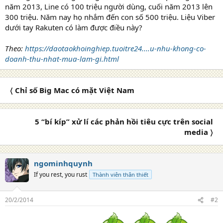
năm 2013, Line có 100 triệu người dùng, cuối năm 2013 lên
300 triệu. Năm nay họ nhắm đến con số 500 triệu. Liệu Viber
dưới tay Rakuten có làm được điều này?
Theo:
https://daotaokhoinghiep.tuoitre24....u-nhu-khong-co-
doanh-thu-nhat-mua-lam-gi.html
〈 Chỉ số Big Mac có mặt Việt Nam
5 “bí kíp” xử lí các phản hồi tiêu cực trên social
media 〉
ngominhquynh
If you rest, you rust
Thành viên thân thiết
20/2/2014
#2