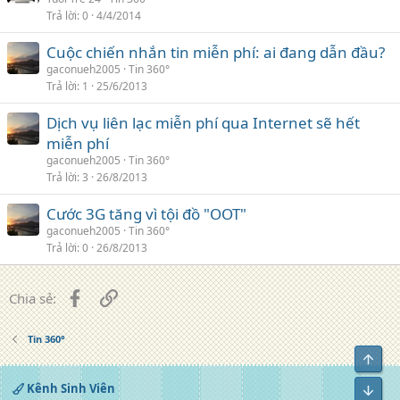
Trả lời
0
4/4/2014
Cuộc chiến nhắn tin miễn phí: ai đang dẫn đầu?
gaconueh2005
Tin 360°
Trả lời
1
25/6/2013
Dịch vụ liên lạc miễn phí qua Internet sẽ hết
miễn phí
gaconueh2005
Tin 360°
Trả lời
3
26/8/2013
Cước 3G tăng vì tội đồ "OOT"
gaconueh2005
Tin 360°
Trả lời
0
26/8/2013
Facebook
Liên kết
Chia sẻ:
Tin 360°
Top
Kênh Sinh Viên
Bot