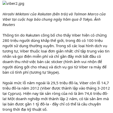
Hiroshi Mikitani của Rakuten (bên trái) và Talmon Marco của
Viber tại cuộc họp báo chung ngày hôm qua ở Tokyo. Ảnh
Reuters
Thông tin do Rakuten công bố cho thấy Viber hiện có chừng
280 triệu người dùng khắp thế giới, trong đó có 100 triệu
người sử dụng thường xuyên. Trong số các loại hình dịch vụ
tương tự, Viber thuộc loại đơn giản nhất: chỉ tập trung vào tin
nhắn và gọi điện miễn phí và chỉ gần đây mới bắt đầu có
doanh thu nhờ việc bán các sticker (hình ảnh vui nhộn để
người dùng gởi cho nhau) và dịch vụ gọi từ Viber ra máy để
bàn có tính phí (tương tự Skype).
Ngoài mức lỗ năm ngoái là 29,5 triệu đô-la, Viber còn lỗ 14,7
triệu đô-la năm 2012 (Viber được thành lập vào tháng 3-2012
tại Cyprus). Hiện nay tài sản ròng của nó là âm 74,6 triệu đô-
la! Một doanh nghiệp mới thành lập 2 năm, có tài sản âm mà
lại bán được gần 1 tỷ đô-la - đây chỉ có thể là câu chuyện
trong thời đại kỹ thuật số.