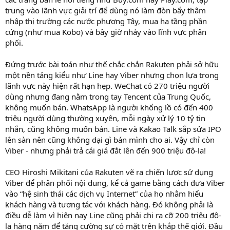
trung vào lãnh vực giải trí để dùng nó làm đòn bẩy thâm
nhập thị trường các nước phương Tây, mua hạ tầng phần
cứng (như mua Kobo) và bây giờ nhảy vào lĩnh vực phân
phối.
Đứng trước bài toán như thế chắc chắn Rakuten phải sở hữu
một nền tảng kiểu như Line hay Viber nhưng chọn lựa trong
lãnh vực này hiện rất hạn hẹp. WeChat có 270 triệu người
dùng nhưng đang nằm trong tay Tencent của Trung Quốc,
không muốn bán. WhatsApp là người khổng lồ có đến 400
triệu người dùng thường xuyên, mỗi ngày xử lý 10 tỷ tin
nhắn, cũng không muốn bán. Line và Kakao Talk sắp sửa IPO
lên sàn nên cũng không dại gì bán mình cho ai. Vậy chỉ còn
Viber - nhưng phải trả cái giá đắt lên đến 900 triệu đô-la!
CEO Hiroshi Mikitani của Rakuten vẽ ra chiến lược sử dụng
Viber để phân phối nội dung, kể cả game bằng cách đưa Viber
vào “hệ sinh thái các dịch vụ Internet” của họ nhằm hiểu
khách hàng và tương tác với khách hàng. Đó không phải là
điều dễ làm vì hiện nay Line cũng phải chi ra cỡ 200 triệu đô-
la hàng năm để tăng cường sự có mặt trên khắp thế giới. Đầu