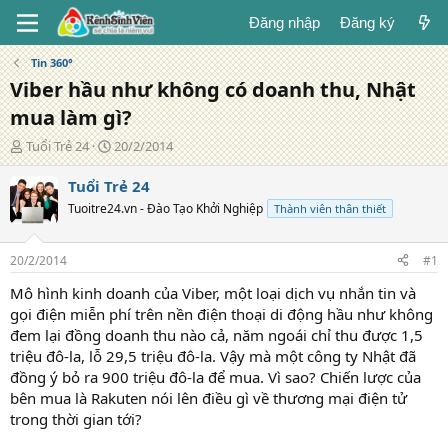
Đăng nhập
Đăng ký
Tin 360°
Viber hầu như không có doanh thu, Nhật
mua làm gì?
T
N
Tuổi Trẻ 24
20/2/2014
á
g
c
à
Tuổi Trẻ 24
g
y
Tuoitre24.vn - Đào Tạo Khởi Nghiệp
Thành viên thân thiết
i
đ
ả
ă
n
20/2/2014
#1
g
Mô hình kinh doanh của Viber, một loại dịch vụ nhắn tin và
gọi điện miễn phí trên nền điện thoại di động hầu như không
đem lại đồng doanh thu nào cả, năm ngoái chỉ thu được 1,5
triệu đô-la, lỗ 29,5 triệu đô-la. Vậy mà một công ty Nhật đã
đồng ý bỏ ra 900 triệu đô-la để mua. Vì sao? Chiến lược của
bên mua là Rakuten nói lên điều gì về thương mại điện tử
trong thời gian tới?