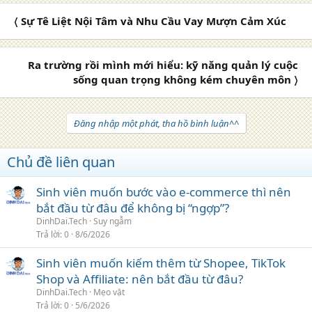
a
c
〈 Sự Tê Liệt Nội Tâm và Nhu Cầu Vay Mượn Cảm Xúc
t
i
o
n
Ra trường rồi mình mới hiểu: kỹ năng quản lý cuộc
s
sống quan trọng không kém chuyên môn 〉
:
Đăng nhập một phát, tha hồ bình luận^^
Chủ đề liên quan
Sinh viên muốn bước vào e-commerce thì nên
bắt đầu từ đâu để không bị “ngợp”?
DinhDai.Tech
Suy ngẫm
Trả lời
0
8/6/2026
Sinh viên muốn kiếm thêm từ Shopee, TikTok
Shop và Affiliate: nên bắt đầu từ đâu?
DinhDai.Tech
Mẹo vặt
Trả lời
0
5/6/2026