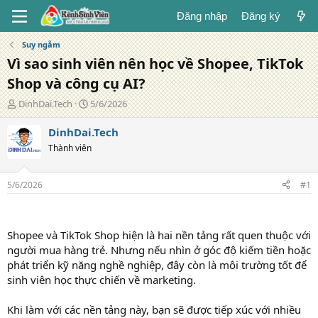
Đăng nhập
Đăng ký
Suy ngẫm
Vì sao sinh viên nên học về Shopee, TikTok
Shop và công cụ AI?
T
N
DinhDai.Tech
5/6/2026
á
g
c
à
DinhDai.Tech
g
y
Thành viên
i
đ
ả
ă
n
5/6/2026
#1
g
Shopee và TikTok Shop hiện là hai nền tảng rất quen thuộc với
người mua hàng trẻ. Nhưng nếu nhìn ở góc độ kiếm tiền hoặc
phát triển kỹ năng nghề nghiệp, đây còn là môi trường tốt để
sinh viên học thực chiến về marketing.
Khi làm với các nền tảng này, bạn sẽ được tiếp xúc với nhiều