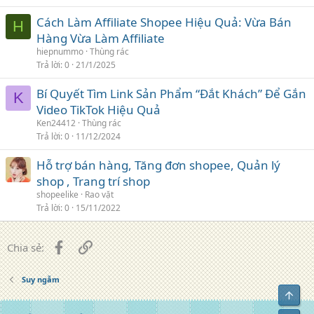
Cách Làm Affiliate Shopee Hiệu Quả: Vừa Bán
H
Hàng Vừa Làm Affiliate
hiepnummo
Thùng rác
Trả lời
0
21/1/2025
Bí Quyết Tìm Link Sản Phẩm “Đắt Khách” Để Gắn
K
Video TikTok Hiệu Quả
Ken24412
Thùng rác
Trả lời
0
11/12/2024
Hỗ trợ bán hàng, Tăng đơn shopee, Quản lý
shop , Trang trí shop
shopeelike
Rao vặt
Trả lời
0
15/11/2022
Facebook
Liên kết
Chia sẻ:
Suy ngẫm
Top