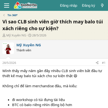
Đăng nhập
Đăng ký
Tin 360°
Vì sao CLB sinh viên giờ thích may balo túi
xách riêng cho sự kiện?
T
N
Mỹ Xuyên NG
28/5/2026
á
g
c
à
Mỹ Xuyên NG
g
y
Thành viên
i
đ
ả
ă
n
28/5/2026
#1
g
Mình thấy mấy năm gần đây nhiều CLB sinh viên bắt đầu tự
thiết kế may balo túi xách cho sự kiện thật 😆
Không chỉ để làm merchandise đâu, mà kiểu:
đi workshop có túi đựng tài liệu
BTC có balo riêng nhìn đồng bộ hơn