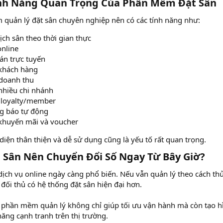
h Năng Quan Trọng Của Phần Mềm Đặt Sân​
quản lý đặt sân chuyên nghiệp nên có các tính năng như:
ịch sân theo thời gian thực
online
án trực tuyến
khách hàng
doanh thu
nhiều chi nhánh
 loyalty/member
g báo tự động
khuyến mãi và voucher
 diện thân thiện và dễ sử dụng cũng là yếu tố rất quan trọng.
ủ Sân Nên Chuyển Đổi Số Ngay Từ Bây Giờ?​
ịch vụ online ngày càng phổ biến. Nếu vẫn quản lý theo cách thủ
đối thủ có hệ thống đặt sân hiện đại hơn.
 phần mềm quản lý không chỉ giúp tối ưu vận hành mà còn tạo hì
ăng cạnh tranh trên thị trường.