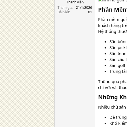
Thành viên
Tham gia
21/1/2026
Phần Mềm 
Bài viết
81
Phần mềm quản 
khách hàng tr
Hệ thống thườ
Sân bón
Sân pickl
Sân tenn
Sân cầu 
Sân golf
Trung tâ
Thông qua phần
chỉ với vài thao
Những Khó
Nhiều chủ sân 
Dễ trùng 
Khó kiểm