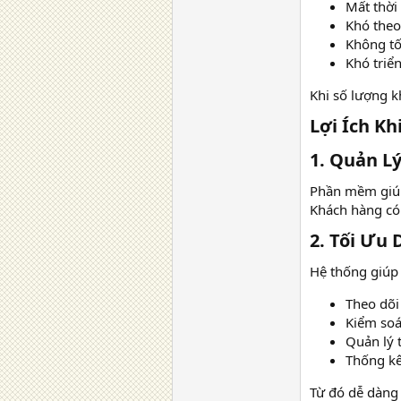
Mất thời
Khó theo
Không tố
Khó triể
Khi số lượng k
Lợi Ích K
1. Quản L
Phần mềm giúp 
Khách hàng có 
2. Tối Ưu 
Hệ thống giúp 
Theo dõi
Kiểm soá
Quản lý 
Thống kê
Từ đó dễ dàng 