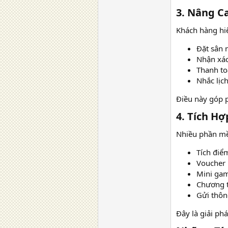
3. Nâng C
Khách hàng hiệ
Đặt sân 
Nhận xác
Thanh toá
Nhắc lịch
Điều này góp p
4. Tích H
Nhiều phần mề
Tích điể
Voucher 
Mini ga
Chương t
Gửi thôn
Đây là giải ph