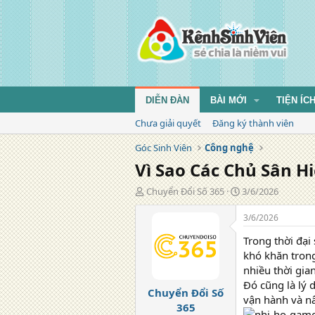
DIỄN ĐÀN
BÀI MỚI
TIỆN ÍC
Chưa giải quyết
Đăng ký thành viên
Góc Sinh Viên
Công nghệ
Vì Sao Các Chủ Sân 
T
N
Chuyển Đổi Số 365
3/6/2026
á
g
c
à
3/6/2026
g
y
Trong thời đại
i
đ
ả
ă
khó khăn trong
n
nhiều thời gia
g
Đó cũng là lý 
Chuyển Đổi Số
vận hành và n
365