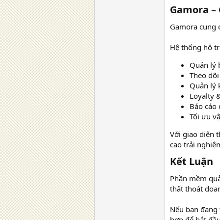
Gamora – 
Gamora cung cấ
Hệ thống hỗ tr
Quản lý 
Theo dõi 
Quản lý 
Loyalty
Báo cáo 
Tối ưu v
Với giao diện 
cao trải nghiệ
Kết Luận​
Phần mềm quản 
thất thoát doa
Nếu bạn đang t
hợp để bắt đầ