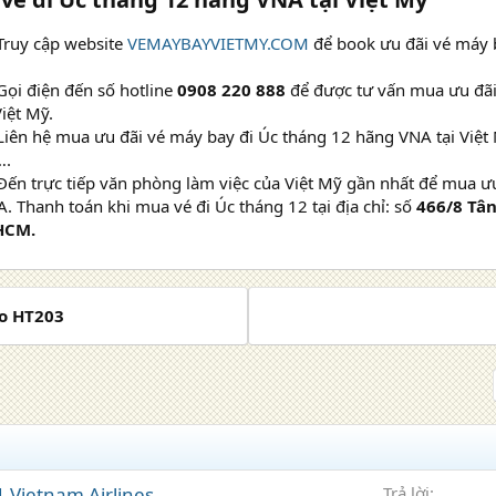
Truy cập website
VEMAYBAYVIETMY.COM
để book ưu đãi vé máy 
Gọi điện đến số hotline
0908 220 888
để được tư vấn mua ưu đãi
iệt Mỹ.
Liên hệ mua ưu đãi vé máy bay đi Úc tháng 12 hãng VNA tại Việt
….
Đến trực tiếp văn phòng làm việc của Việt Mỹ gần nhất để mua ư
. Thanh toán khi mua vé đi Úc tháng 12 tại địa chỉ: số
466/8 Tân
HCM.
o HT203
1 Vietnam Airlines
Trả lời