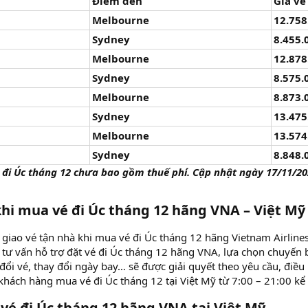
Điểm đến
Giá vé
Melbourne
12.758
Sydney
8.455.
Melbourne
12.878
Sydney
8.575.
Melbourne
8.873.
Sydney
13.475
Melbourne
13.574
Sydney
8.848.
é đi Úc tháng 12 chưa bao gồm thuế phí. Cập nhật ngày 17/11/20
hi mua vé đi Úc tháng 12 hãng VNA – Việt Mỹ
 giao vé tận nhà khi mua vé đi Úc tháng 12 hãng Vietnam Airlines 
 tư vấn hỗ trợ đặt vé đi Úc tháng 12 hãng VNA, lựa chọn chuyến 
đổi vé, thay đổi ngày bay… sẽ được giải quyết theo yêu cầu, điều 
khách hàng mua vé đi Úc tháng 12 tại Việt Mỹ từ 7:00 – 21:00 kể c
vé đi Úc tháng 12 hãng VNA tại Việt Mỹ