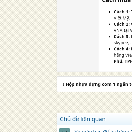
Cách 1:
Việt Mỹ.
Cách 2:
VNA tại V
Cách 3:
skypee, 
Cách 4:
hãng VNA
Phú, TP
〈 Hộp nhựa đựng cơm 1 ngăn t
Chủ đề liên quan
Vé máy bay đi Úc tháng 