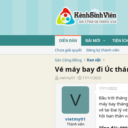
DIỄN ĐÀN
BÀI MỚI
TIỆN ÍC
Chưa giải quyết
Đăng ký thành viên
Góc Cộng Đồng
Rao vặt
Vé máy bay đi Úc thá
T
N
vietmy01
17/11/2022
á
g
c
à
17/11/2022
g
y
V
Bầu trời tháng
i
đ
ả
ă
máy bay tháng 
n
vé tại Đại lý 
g
hội bạn thân v
vietmy01
Thành viên
Tổng đài:
090