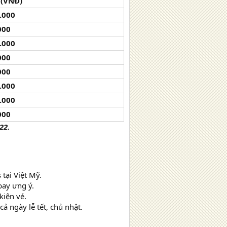
 (VNĐ)
.000
000
.000
000
000
.000
.000
000
22.
tại Việt Mỹ.
bay ưng ý.
kiện vé.
ả ngày lễ tết, chủ nhật.