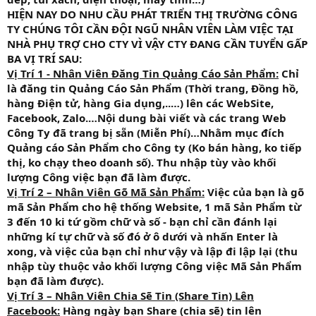
HIỆN NAY DO NHU CẦU PHÁT TRIỂN THỊ TRƯỜNG CÔNG
TY CHÚNG TÔI CẦN ĐỘI NGŨ NHÂN VIÊN LÀM VIỆC TẠI
NHÀ PHỤ TRỢ CHO CTY VÌ VẬY CTY ĐANG CẦN TUYỂN GẤP
BA VỊ TRÍ SAU:
Vị Trí 1 - Nhân Viên Đăng Tin Quảng Cáo Sản Phẩm:
Chỉ
là đăng tin Quảng Cáo Sản Phẩm (Thời trang, Đồng hồ,
hàng Điện tử, hàng Gia dụng,..…) lên các WebSite,
Facebook, Zalo.…Nội dung bài viết và các trang Web
Công Ty đã trang bị sẵn (Miễn Phí)…Nhằm mục đích
Quảng cáo Sản Phẩm cho Công ty (Ko bán hàng, ko tiếp
thị, ko chạy theo doanh số). Thu nhập tùy vào khối
lượng Công việc bạn đã làm được.
Vị Trí 2 – Nhân Viên Gõ Mã Sản Phẩm:
Việc của bạn là gõ
mã Sản Phẩm cho hệ thống Website, 1 mã Sản Phẩm từ
3 đến 10 ki tứ gồm chữ và số - bạn chỉ cần đánh lại
những kí tự chữ và số đó ở ô dưới và nhấn Enter là
xong, và việc của bạn chỉ như vậy và lập đi lập lại (thu
nhập tùy thuộc vảo khối lượng Công việc Mã Sản Phẩm
bạn đã làm được).
Vị Trí 3 – Nhân Viên Chia Sẽ Tin (Share Tin) Lên
Facebook:
Hàng ngày bạn Share (chia sẽ) tin lên