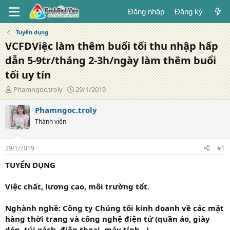
Đăng nhập
Đăng ký
Tuyển dụng
VCFDViệc làm thêm buổi tối thu nhập hấp
dẫn 5-9tr/tháng 2-3h/ngày làm thêm buổi
tối uy tín
T
N
Phamngoc.troly
29/1/2019
á
g
c
à
Phamngoc.troly
g
y
Thành viên
i
đ
ả
ă
n
29/1/2019
#1
g
TUYỂN DỤNG
Việc chất, lương cao, môi trường tốt.
Nghành nghề: Công ty Chúng tôi kinh doanh về các mặt
hàng thời trang và công nghệ điện tử (quần áo, giày
dép, túi xách, điện thoại, máy tính…)