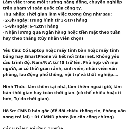
Làm việc trong môi trường năng động, chuyên nghiệp
trên phạm vi toàn quốc của công ty.
Thu Nhập: Thời gian làm việc tương ứng như sau:
· 2-3h/ngày: trung bình từ 3-5tr/Tháng
· 5-8h/ngày: 6-12tr/Tháng
· Nhận lương qua Ngân hàng hoặc tiền mặt theo tuần
hay theo tháng (tùy nhân viên chọn)
Yêu Cầu: Có Laptop hoặc máy tính bàn hoặc máy tính
bảng hay SmartPhone và kết nối Internet. Không yêu
cầu trình độ. Nam/Nữ: từ 18 trở lên. Phù hợp với mọi
người, ai có thời gian rảnh, sinh viên, nhân viên văn
phòng, lao động phổ thông, nội trợ và thất nghiệp….
Hình Thức: làm thêm tại nhà, làm thêm ngoài giờ, làm
bán thời gian hay toàn thời gian. (có thể nhiều hoặc it
hơn, Tự do thời gian).
Hồ Sơ: CMND bản gốc (để đối chiếu thông tin, Phỏng vấn
xong trả lại) + 01 CMND photo (ko cần công chứng).
CÁCH ĐĂNG KÝ ỨNG TUYỂN: