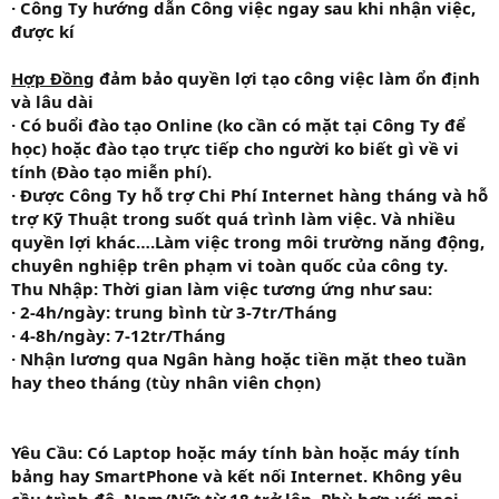
· Công Ty hướng dẫn Công việc ngay sau khi nhận việc,
được kí
Hợp Đồng
đảm bảo quyền lợi tạo công việc làm ổn định
và lâu dài
· Có buổi đào tạo Online (ko cần có mặt tại Công Ty để
học) hoặc đào tạo trực tiếp cho người ko biết gì về vi
tính (Đào tạo miễn phí).
· Được Công Ty hỗ trợ Chi Phí Internet hàng tháng và hỗ
trợ Kỹ Thuật trong suốt quá trình làm việc. Và nhiều
quyền lợi khác….Làm việc trong môi trường năng động,
chuyên nghiệp trên phạm vi toàn quốc của công ty.
Thu Nhập: Thời gian làm việc tương ứng như sau:
· 2-4h/ngày: trung bình từ 3-7tr/Tháng
· 4-8h/ngày: 7-12tr/Tháng
· Nhận lương qua Ngân hàng hoặc tiền mặt theo tuần
hay theo tháng (tùy nhân viên chọn)
Yêu Cầu:
Có Laptop hoặc máy tính bàn hoặc máy tính
bảng hay SmartPhone và kết nối Internet. Không yêu