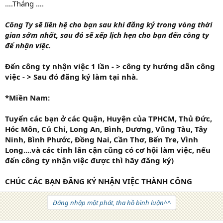
….Tháng ….
Công Ty
sẽ liên hệ cho bạn sau khi đăng ký trong vòng thời
gian sớm nhất, sau đó sẽ xếp lịch hẹn cho bạn đến công ty
để nhận việc.
Đến công ty nhận việc 1 lần - > công ty hướng dẫn công
việc - > Sau đó đăng ký làm tại nhà.
*Miền Nam:
Tuyển các bạn ở các Quận, Huyện của TPHCM, Thủ Đức,
Hóc Môn, Củ Chi, Long An, Bình, Dương, Vũng Tàu, Tây
Ninh, Bình Phước, Đồng Nai, Cần Thơ, Bến Tre, Vình
Long....và các tỉnh lân cận cũng có cơ hội làm việc, nếu
đến công ty nhận việc được thì hãy đăng ký)
CHÚC CÁC BẠN ĐĂNG KÝ NHẬN VIỆC THÀNH CÔNG
Đăng nhập một phát, tha hồ bình luận^^