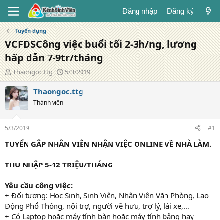
Đăng nhập
Đăng ký
Tuyển dụng
VCFDSCông việc buổi tối 2-3h/ng, lương
hấp dẫn 7-9tr/tháng
T
N
Thaongoc.ttg
5/3/2019
á
g
c
à
Thaongoc.ttg
g
y
Thành viên
i
đ
ả
ă
n
5/3/2019
#1
g
TUYỂN GÂP NHÂN VIÊN NHẬN VIỆC ONLINE VỀ NHÀ LÀM.
THU NHẬP 5-12 TRIỆU/THÁNG
Yêu cầu công việc:
+ Đối tượng: Học Sinh, Sinh Viên, Nhân Viên Văn Phòng, Lao
Động Phổ Thông, nội trợ, người về hưu, trợ lý, lái xe,…
+ Có Laptop hoặc máy tính bàn hoặc máy tính bảng hay