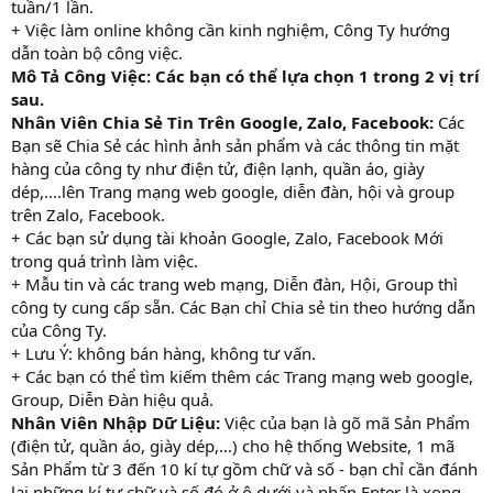
tuần/1 lần.
+ Việc làm online không cần kinh nghiệm, Công Ty hướng
dẫn toàn bộ công việc.
Mô Tả Công Việc: Các bạn có thể lựa chọn 1 trong 2 vị trí
sau.
Nhân Viên Chia Sẻ Tin Trên Google, Zalo, Facebook:
Các
Bạn sẽ Chia Sẻ các hình ảnh sản phẩm và các thông tin mặt
hàng của công ty như điện tử, điện lạnh, quần áo, giày
dép,....lên Trang mạng web google, diễn đàn, hội và group
trên Zalo, Facebook.
+ Các bạn sử dụng tài khoản Google, Zalo, Facebook Mới
trong quá trình làm việc.
+ Mẫu tin và các trang web mạng, Diễn đàn, Hội, Group thì
công ty cung cấp sẵn. Các Bạn chỉ Chia sẻ tin theo hướng dẫn
của Công Ty.
+ Lưu Ý: không bán hàng, không tư vấn.
+ Các bạn có thể tìm kiếm thêm các Trang mạng web google,
Group, Diễn Đàn hiệu quả.
Nhân Viên Nhập Dữ Liệu:
Việc của bạn là gõ mã Sản Phẩm
(điện tử, quần áo, giày dép,…) cho hệ thống Website, 1 mã
Sản Phẩm từ 3 đến 10 kí tự gồm chữ và số - bạn chỉ cần đánh
lại những kí tự chữ và số đó ở ô dưới và nhấn Enter là xong,