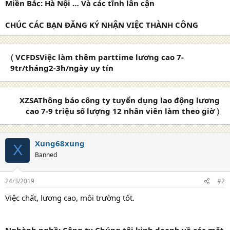
Miền Bắc: Hà Nội … Và các tĩnh lân cận
CHÚC CÁC BẠN ĐĂNG KÝ NHẬN VIỆC THÀNH CÔNG
〈 VCFDSViệc làm thêm parttime lương cao 7-
9tr/tháng2-3h/ngày uy tín
XZSAThông báo công ty tuyển dụng lao động lương
cao 7-9 triệu số lượng 12 nhân viên làm theo giờ 〉
Xung68xung
X
Banned
24/3/2019
#2
Việc chất, lương cao, môi trường tốt.