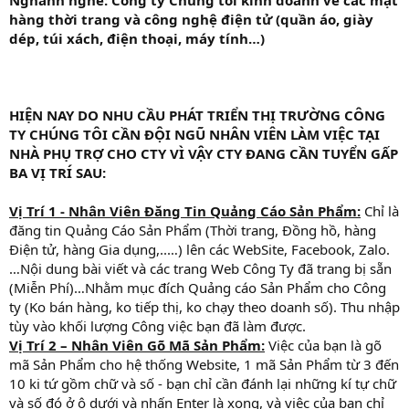
Nghành nghề: Công ty Chúng tôi kinh doanh về các mặt
hàng thời trang và công nghệ điện tử (quần áo, giày
dép, túi xách, điện thoại, máy tính…)
HIỆN NAY DO NHU CẦU PHÁT TRIỂN THỊ TRƯỜNG CÔNG
TY CHÚNG TÔI CẦN ĐỘI NGŨ NHÂN VIÊN LÀM VIỆC TẠI
NHÀ PHỤ TRỢ CHO CTY VÌ VẬY CTY ĐANG CẦN TUYỂN GẤP
BA VỊ TRÍ SAU:
Vị Trí 1 - Nhân Viên Đăng Tin Quảng Cáo Sản Phẩm:
Chỉ là
đăng tin Quảng Cáo Sản Phẩm (Thời trang, Đồng hồ, hàng
Điện tử, hàng Gia dụng,..…) lên các WebSite, Facebook, Zalo.
…Nội dung bài viết và các trang Web Công Ty đã trang bị sẵn
(Miễn Phí)…Nhằm mục đích Quảng cáo Sản Phẩm cho Công
ty (Ko bán hàng, ko tiếp thị, ko chạy theo doanh số). Thu nhập
tùy vào khối lượng Công việc bạn đã làm được.
Vị Trí 2 – Nhân Viên Gõ Mã Sản Phẩm:
Việc của bạn là gõ
mã Sản Phẩm cho hệ thống Website, 1 mã Sản Phẩm từ 3 đến
10 ki tứ gồm chữ và số - bạn chỉ cần đánh lại những kí tự chữ
và số đó ở ô dưới và nhấn Enter là xong, và việc của bạn chỉ