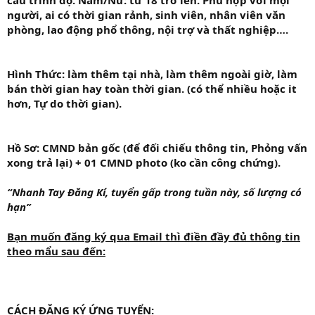
cầu trình độ. Nam/Nữ: từ 18 trở lên. Phù hợp với mọi
người, ai có thời gian rảnh, sinh viên, nhân viên văn
phòng, lao động phổ thông, nội trợ và thất nghiệp….
Hình Thức:
làm thêm tại nhà, làm thêm ngoài giờ, làm
bán thời gian hay toàn thời gian. (có thể nhiều hoặc it
hơn, Tự do thời gian).
Hồ Sơ:
CMND bản gốc (để đối chiếu thông tin, Phỏng vấn
xong trả lại) + 01 CMND photo (ko cần công chứng).
“Nhanh Tay Đăng Kí, tuyển gấp trong tuần này, số lượng có
hạn”
Bạn muốn đăng ký qua Email thì điền đầy đủ thông tin
theo mẩu sau đến:
CÁCH ĐĂNG KÝ ỨNG TUYỂN: