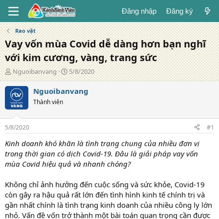
Đăng nhập
Đăng ký
Rao vặt
Vay vốn mùa Covid dễ dàng hơn bạn nghĩ
với kim cương, vàng, trang sức
T
N
Nguoibanvang
5/8/2020
á
g
c
à
Nguoibanvang
g
y
Thành viên
i
đ
ả
ă
n
5/8/2020
#1
g
Kinh doanh khó khăn là tình trạng chung của nhiều đơn vị
trong thời gian có dịch Covid-19. Đâu là giải pháp vay vốn
mùa Covid hiệu quả và nhanh chóng?
Không chỉ ảnh hưởng đến cuộc sống và sức khỏe, Covid-19
còn gây ra hậu quả rất lớn đến tình hình kinh tế chính trị và
gần nhất chính là tình trạng kinh doanh của nhiều công ly lớn
nhỏ. Vấn đề vốn trở thành một bài toán quan trọng cần được