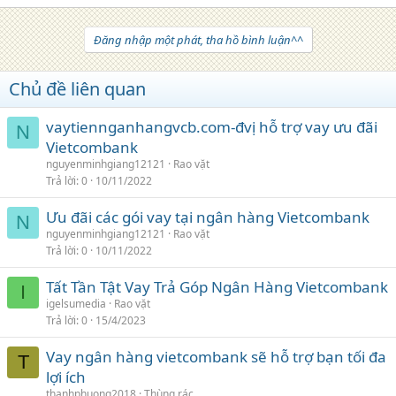
Đăng nhập một phát, tha hồ bình luận^^
Chủ đề liên quan
vaytiennganhangvcb.com-đvị hỗ trợ vay ưu đãi
N
Vietcombank
nguyenminhgiang12121
Rao vặt
Trả lời
0
10/11/2022
Ưu đãi các gói vay tại ngân hàng Vietcombank
N
nguyenminhgiang12121
Rao vặt
Trả lời
0
10/11/2022
Tất Tần Tật Vay Trả Góp Ngân Hàng Vietcombank
I
igelsumedia
Rao vặt
Trả lời
0
15/4/2023
Vay ngân hàng vietcombank sẽ hỗ trợ bạn tối đa
T
lợi ích
thanhphuong2018
Thùng rác