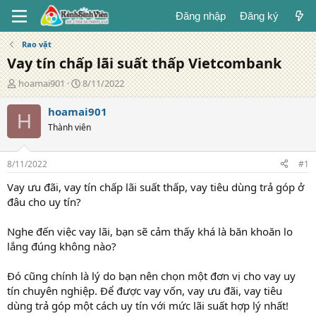
Đăng nhập
Đăng ký
Rao vặt
Vay tín chấp lãi suất thấp Vietcombank
T
N
hoamai901
8/11/2022
á
g
c
à
hoamai901
H
g
y
Thành viên
i
đ
ả
ă
n
8/11/2022
#1
g
Vay ưu đãi, vay tín chấp lãi suất thấp, vay tiêu dùng trả góp ở
đâu cho uy tín?
Nghe đến việc vay lãi, bạn sẽ cảm thấy khá là băn khoăn lo
lắng đúng không nào?
Đó cũng chính là lý do bạn nên chọn một đơn vị cho vay uy
tín chuyên nghiệp. Để được vay vốn, vay ưu đãi, vay tiêu
dùng trả góp một cách uy tín với mức lãi suất hợp lý nhất!