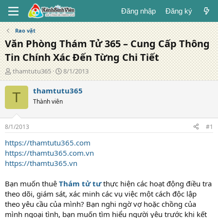
Đăng nhập
Đăng ký
Rao vặt
Văn Phòng Thám Tử 365 – Cung Cấp Thông
Tin Chính Xác Đến Từng Chi Tiết
T
N
thamtutu365
8/1/2013
á
g
c
à
thamtutu365
T
g
y
Thành viên
i
đ
ả
ă
n
8/1/2013
#1
g
https://thamtutu365.com
https://thamtu365.com.vn
https://thamtu365.vn
Bạn muốn thuê
Thám tử tư
thực hiện các hoạt động điều tra
theo dõi, giám sát, xác minh các vụ việc một cách độc lập
theo yêu cầu của mình? Bạn nghi ngờ vợ hoặc chồng của
mình ngoại tình, bạn muốn tìm hiểu người yêu trước khi kết