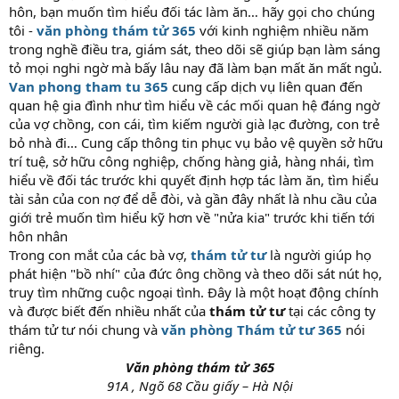
hôn, bạn muốn tìm hiểu đối tác làm ăn… hãy gọi cho chúng
tôi -
văn phòng thám tử 365
với kinh nghiệm nhiều năm
trong nghề điều tra, giám sát, theo dõi sẽ giúp bạn làm sáng
tỏ mọi nghi ngờ mà bấy lâu nay đã làm bạn mất ăn mất ngủ.
Van phong tham tu 365
cung cấp dịch vụ liên quan đến
quan hệ gia đình như tìm hiểu về các mối quan hệ đáng ngờ
của vợ chồng, con cái, tìm kiếm người già lạc đường, con trẻ
bỏ nhà đi… Cung cấp thông tin phục vụ bảo vệ quyền sở hữu
trí tuệ, sở hữu công nghiệp, chống hàng giả, hàng nhái, tìm
hiểu về đối tác trước khi quyết định hợp tác làm ăn, tìm hiểu
tài sản của con nợ để dễ đòi, và gần đây nhất là nhu cầu của
giới trẻ muốn tìm hiểu kỹ hơn về "nửa kia" trước khi tiến tới
hôn nhân
Trong con mắt của các bà vợ,
thám tử tư
là người giúp họ
phát hiện "bồ nhí" của đức ông chồng và theo dõi sát nút họ,
truy tìm những cuộc ngoại tình. Đây là một hoạt động chính
và được biết đến nhiều nhất của
thám tử tư
tại các công ty
thám tử tư nói chung và
văn phòng Thám tử tư 365
nói
riêng.
Văn phòng thám tử 365
91A , Ngõ 68 Cầu giấy – Hà Nội