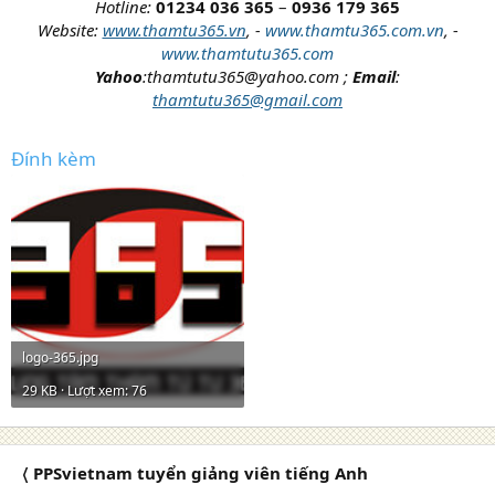
Hotline:
01234 036 365
–
0936 179 365
Website:
www.thamtu365.vn
, -
www.thamtu365.com.vn
, -
www.thamtutu365.com
Yahoo
:thamtutu365@yahoo.com ;
Email
:
thamtutu365@gmail.com
Đính kèm
logo-365.jpg
29 KB · Lượt xem: 76
〈 PPSvietnam tuyển giảng viên tiếng Anh