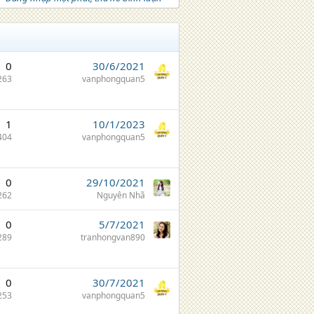
0
30/6/2021
263
vanphongquan5
1
10/1/2023
404
vanphongquan5
0
29/10/2021
262
Nguyên Nhã
0
5/7/2021
289
tranhongvan890
0
30/7/2021
253
vanphongquan5