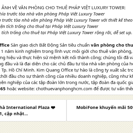
 ẢNH VỀ VĂN PHÒNG CHO THUÊ PHÁP VIỆT LUXURY TOWER:
 trước tòa nhà văn phòng Pháp Việt Luxury Tower với thiết kế th
tích trống cho thuê tại Pháp Việt Luxury Tower rộng rãi, dễ set up.
fice
Sàn giao dịch Bất Động Sản tiêu chuẩn
văn phòng cho thu
1 năm kinh nghiệm trong lĩnh vực môi giới cho thuê văn phòng, t
g hiệu và thực hiện sứ mệnh kết nối thành công; chúng tôi đã 
g đầu và là đại diện cho các chủ đầu tư tòa nhà văn phòng của 
 Tp. Hồ Chí Minh. Kim Quang Office tự hào là công ty xuất sắc t
khởi đầu cho sự thành công của nhiều doanh nghiệp, cũng như 
ên nghiệp của các tập đoàn lớn trong nước, tập đoàn đa quốc gia
665
hoặc website: chothuevanphonghcm.com để được tư vấn thêm
hà International Plaza ❤️
MobiFone khuyến mãi 50%
, cập nhật...