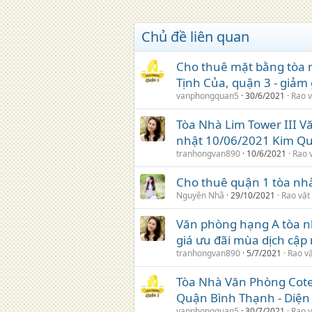
Chủ đề liên quan
Cho thuê mặt bằng tòa 
Tịnh Của, quận 3 - giảm
vanphongquan5
30/6/2021
Rao v
Tòa Nhà Lim Tower III 
nhật 10/06/2021 Kim Qu
tranhongvan890
10/6/2021
Rao 
Cho thuê quận 1 tòa nh
Nguyên Nhã
29/10/2021
Rao vặt
Văn phòng hạng A tòa n
giá ưu đãi mùa dịch cập
tranhongvan890
5/7/2021
Rao v
Tòa Nhà Văn Phòng Cote
Quận Bình Thạnh - Diệ
vanphongquan5
30/7/2021
Rao v