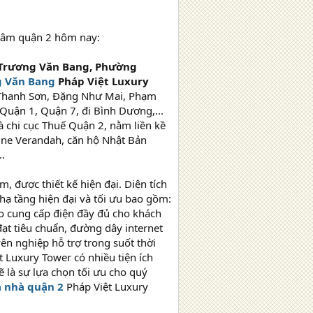
 tâm quận 2 hôm nay:
Trương Văn Bang, Phường
g Văn Bang
Pháp Việt Luxury
n Thanh Sơn, Đặng Như Mai, Phạm
Quận 1, Quận 7, đi Bình Dương,...
 chi cục Thuế Quận 2, nằm liền kề
One Verandah, căn hộ Nhật Bản
..
, được thiết kế hiện đại. Diện tích
ạ tầng hiện đại và tối ưu bao gồm:
o cung cấp điện đầy đủ cho khách
ạt tiêu chuẩn, đường dây internet
uyên nghiệp hỗ trợ trong suốt thời
 Luxury Tower có nhiều tiện ích
là sự lựa chọn tối ưu cho quý
a nhà quận 2
Pháp Việt Luxury