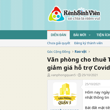
DIỄN ĐÀN
BÀI MỚI
TIỆN ÍC
Chưa giải quyết
Đăng ký thành viên
Góc Cộng Đồng
Rao vặt
Văn phòng cho thuê T
giảm giá hỗ trợ Covi
T
N
vanphongquan5
25/10/2021
á
g
c
à
25/10/2021
g
y
Hôm nay ngày 
i
đ
ả
ă
nhật thông ti
n
g
Bát đất mặt t