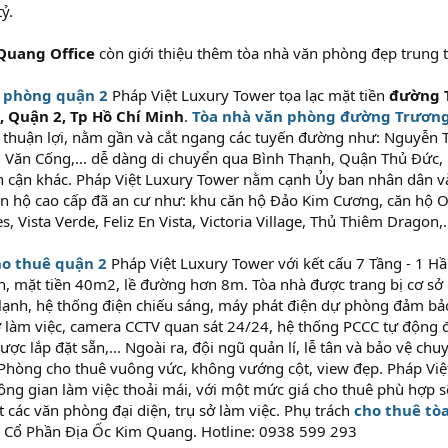
ỷ.
Quang Office
còn giới thiệu thêm tòa nhà văn phòng đẹp trung
 phòng quận 2
Pháp Việt Luxury Tower tọa lạc mặt tiền
đường 
, Quận 2, Tp Hồ Chí Minh
.
Tòa nhà văn phòng đường Trươn
rí thuận lợi, nằm gần và cắt ngang các tuyến đường như: Nguyễ
Văn Cống,... dễ dàng di chuyển qua Bình Thạnh, Quận Thủ Đức, 
n cận khác. Pháp Việt Luxury Tower nằm cạnh Ủy ban nhân dân và
ăn hộ cao cấp đã an cư như: khu căn hộ Đảo Kim Cương, căn hộ 
s, Vista Verde, Feliz En Vista, Victoria Village, Thủ Thiêm Dragon,.
o thuê quận 2
Pháp Việt Luxury Tower với kết cấu 7 Tầng - 1 Hầm
 mặt tiền 40m2, lề đường hơn 8m. Tòa nhà được trang bị cơ sở h
lạnh, hệ thống điện chiếu sáng, máy phát điện dự phòng đảm bả
 làm việc, camera CCTV quan sát 24/24, hệ thống PCCC tự động đ
ược lắp đặt sẵn,... Ngoài ra, đội ngũ quản lí, lễ tân và bảo vệ ch
 Phòng cho thuê vuông vức, không vướng cột, view đẹp. Pháp Việt
g gian làm việc thoải mái, với một mức giá cho thuê phù hợp sẽ 
 các văn phòng đại diện, trụ sở làm việc. Phụ trách
cho thuê tò
 Cổ Phần Địa Ốc Kim Quang. Hotline: 0938 599 293