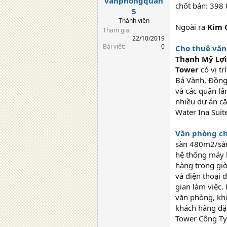
vanphongquan
chốt bán: 398 t
5
Thành viên
Ngoài ra
Kim 
Tham gia
22/10/2019
Bài viết
0
Cho thuê văn
Thạnh Mỹ Lợi
Tower
có vị t
Bá Vành, Đồng 
và các quận lâ
nhiều dự án c
Water Ina Suite
Văn phòng ch
sàn 480m2/sàn,
hệ thống máy 
hàng trong giờ
và điện thoại đ
gian làm việc.
văn phòng, khôn
khách hàng đặt
Tower Công Ty