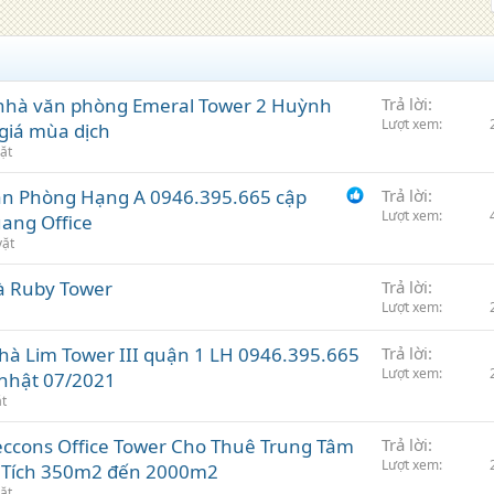
nhà văn phòng Emeral Tower 2 Huỳnh
Trả lời
Lượt xem
 giá mùa dịch
ặt
Văn Phòng Hạng A 0946.395.665 cập
Trả lời
Lượt xem
ang Office
vặt
à Ruby Tower
Trả lời
Lượt xem
hà Lim Tower III quận 1 LH 0946.395.665
Trả lời
Lượt xem
 nhật 07/2021
ặt
ccons Office Tower Cho Thuê Trung Tâm
Trả lời
Lượt xem
n Tích 350m2 đến 2000m2
ặt