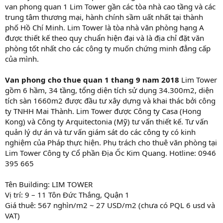
van phong quan 1 Lim Tower gần các tòa nhà cao tầng và các
trung tâm thương mại, hành chính sầm uất nhất tại thành
phố Hồ Chí Minh. Lim Tower là tòa nhà văn phòng hạng A
được thiết kế theo quy chuẩn hiện đại và là địa chỉ đặt văn
phòng tốt nhất cho các công ty muốn chứng minh đẳng cấp
của mình.
Van phong cho thue quan 1 thang 9 nam 2018
Lim Tower
gồm 6 hầm, 34 tầng, tổng diện tích sử dụng 34.300m2, diện
tích sàn 1660m2 được đầu tư xây dựng và khai thác bởi công
ty TNHH Mai Thành. Lim Tower được Công ty Casa (Hong
Kong) và Công ty Arquitectonia (Mỹ) tư vấn thiết kế. Tư vấn
quản lý dự án và tư vấn giám sát do các công ty có kinh
nghiệm của Pháp thực hiện. Phụ trách cho thuê văn phòng tại
Lim Tower Công ty Cổ phần Địa Ốc Kim Quang. Hotline: 0946
395 665
Tên Building: LIM TOWER
Vị trí: 9 – 11 Tôn Đức Thắng, Quận 1
Giá thuê: 567 nghìn/m2 ~ 27 USD/m2 (chưa có PQL 6 usd và
VAT)