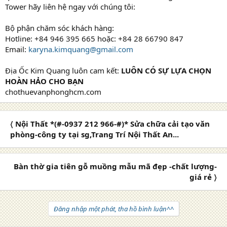
Tower hãy liên hệ ngay với chúng tôi:
Bộ phận chăm sóc khách hàng:
Hotline: +84 946 395 665 hoặc: +84 28 66790 847
Email:
karyna.kimquang@gmail.com
Địa Ốc Kim Quang luôn cam kết:
LUÔN CÓ SỰ LỰA CHỌN
HOÀN HẢO CHO BẠN
chothuevanphonghcm.com
〈 Nội Thất *(#-0937 212 966-#)* Sửa chữa cải tạo văn
phòng-công ty tại sg,Trang Trí Nội Thất An...
Bàn thờ gia tiên gỗ muồng mẫu mã đẹp -chất lượng-
giá rẻ 〉
Đăng nhập một phát, tha hồ bình luận^^