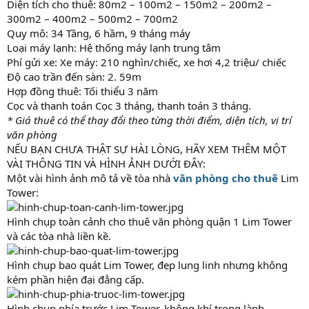
Diện tích cho thuê: 80m2 – 100m2 – 150m2 – 200m2 –
300m2 – 400m2 – 500m2 – 700m2
Quy mô: 34 Tầng, 6 hầm, 9 tháng máy
Loại máy lạnh: Hệ thống máy lạnh trung tâm
Phí gửi xe: Xe máy: 210 nghìn/chiếc, xe hơi 4,2 triệu/ chiếc
Độ cao trần đến sàn: 2. 59m
Hợp đồng thuê: Tối thiểu 3 năm
Cọc và thanh toán Cọc 3 tháng, thanh toán 3 tháng.
* Giá thuê có thể thay đổi theo từng thời điểm, diện tích, vị trí
văn phòng
NẾU BẠN CHƯA THẬT SỰ HÀI LÒNG, HÃY XEM THÊM MỘT
VÀI THÔNG TIN VÀ HÌNH ẢNH DƯỚI ĐÂY:
Một vài hình ảnh mô tả về tòa nhà
văn phòng cho thuê
Lim
Tower:
Hình chụp toàn cảnh cho thuê văn phòng quận 1 Lim Tower
và các tòa nhà liền kề.
Hình chụp bao quát Lim Tower, đẹp lung linh nhưng không
kém phần hiện đại đẳng cấp.
Hình chụp phía trước Lim Tower, không khí trong lành,