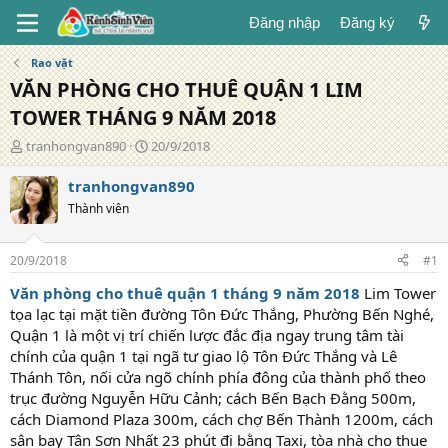
Đăng nhập
Đăng ký
Rao vặt
VĂN PHÒNG CHO THUÊ QUẬN 1 LIM
TOWER THÁNG 9 NĂM 2018
T
N
tranhongvan890
20/9/2018
á
g
c
à
tranhongvan890
g
y
Thành viên
i
đ
ả
ă
n
20/9/2018
#1
g
Văn phòng cho thuê quận 1 tháng 9 năm 2018
Lim Tower
tọa lạc tại mặt tiền đường Tôn Đức Thắng, Phường Bến Nghé,
Quận 1 là một vị trí chiến lược đắc địa ngay trung tâm tài
chính của quận 1 tại ngã tư giao lộ Tôn Đức Thắng và Lê
Thánh Tôn, nối cửa ngõ chính phía đông của thành phố theo
trục đường Nguyễn Hữu Cảnh; cách Bến Bạch Đằng 500m,
cách Diamond Plaza 300m, cách chợ Bến Thành 1200m, cách
sân bay Tân Sơn Nhất 23 phút đi bằng Taxi, tòa nhà cho thue