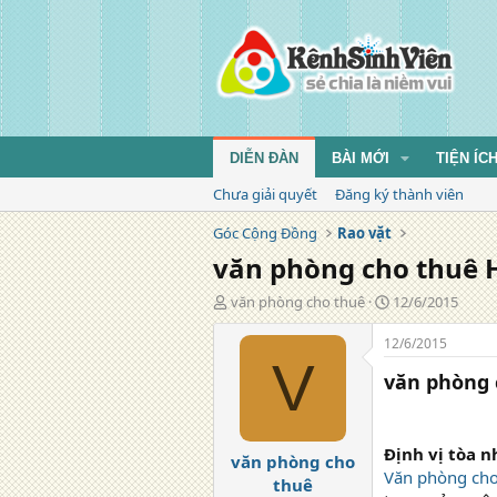
DIỄN ĐÀN
BÀI MỚI
TIỆN ÍC
Chưa giải quyết
Đăng ký thành viên
Góc Cộng Đồng
Rao vặt
văn phòng cho thuê 
T
N
văn phòng cho thuê
12/6/2015
á
g
c
à
12/6/2015
g
y
V
văn phòng 
i
đ
ả
ă
n
g
Định vị tòa n
văn phòng cho
Văn phòng cho
thuê