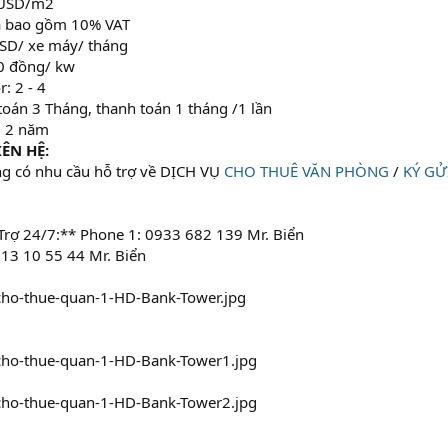
4 USD/m2
ã bao gồm 10% VAT
USD/ xe máy/ tháng
00 đồng/ kw
: 2 - 4
toán 3 Tháng, thanh toán 1 tháng /1 lần
: 2 năm
ÊN HỆ:
g có nhu cầu hỗ trợ về DỊCH VỤ
CHO THUÊ VĂN PHÒNG
/
KÝ GỬ
Trợ 24/7:** Phone 1: 0933 682 139 Mr. Biển
913 10 55 44 Mr. Biển