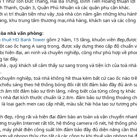
 1 như Tôn Đức Thắng, Hai Bà Trưng, Đinh Tiên Hoàng thuận lợi 
h Thạnh, Quận 3, Quận Phú Nhuận và các quận phụ cận khác.
i vị trí thuận tiện như vậy ,toà nhà còn nằm gần những khu hà
ng, khu trung tâm thương mại,nhà hàng, khách sạn và các công t
 tòa nhà văn phòng:
 thuê
HD Bank Tower
gồm 2 hầm, 15 tầng, khuôn viên đẹp,được t
ột cao ốc hạng A sang trọng, được xây dựng theo cấp độ chuẩn 
t bị hiện đại, an ninh và chuyên nghiệp, cũng như phù hợp về phon
 tại đây.
hà , quý khách sẽ cảm thấy sự sang trọng và tiện ích của toà nh
.
ế chuyên nghiệp, toà nhà không hề thua kém bất cứ cao ốc nào trên
chiếu sáng theo hệ thống bóng đôi rất tốt đảm bảo đầy đủ ánh 
h âm tốt đảm bảo sự tĩnh lặng, riêng biệt của từng công ty khác
n nhà đạt kích thước chuẩn là 2.8m. đảm bảo sự thông thoáng ch
là loại gạch men cao cấp nhất, màu sắc hài hòa tạo sự tương ph
 đẹp, rộng rãi và hiện đại đảm bào an toàn và vận chuyển nhan
g truyền Internet rất tốt, hệ thống camera rõ nét, hệ thống ph
 máy phát điện công suất lớn đảm bảo đầy đủ diện năng cần thiế
hợp về phong thủy cho tất cả các công ty khi thuê văn phòng tại đâ