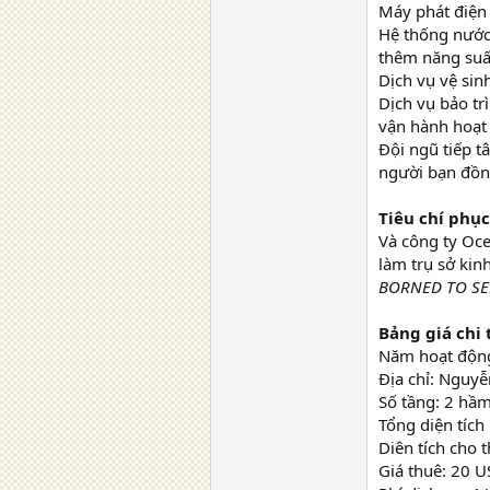
Máy phát điện 
Hệ thống nước 
thêm năng suất
Dịch vụ vệ sin
Dịch vụ bảo tr
vận hành hoạt
Đội ngũ tiếp t
người bạn đồng
Tiêu chí phụ
Và công ty Oc
làm trụ sở kin
BORNED TO SE
Bảng giá chi t
Năm hoạt độn
Địa chỉ: Nguyễ
Số tầng: 2 hầm
Tổng diện tíc
Diên tích cho
Giá thuê: 20 