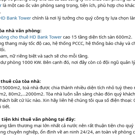
r
là một cao ốc văn phòng sang trọng, tiện ích, phù hợp cho khác
.
HD Bank Tower
chính là nơi lý tưởng cho quý công ty lựa chọn là
tòa nhà văn phòng:
hòng cho thuê
HD Bank Tower
cao 15 tầng diện tích sàn 600m2.
g thang máy tốc độ cao, hệ thống PCCC, hệ thống báo cháy và c
ối.
m, nữ riêng biệt và sạch sẽ cho mỗi tầng.
 dự phòng 1000 KW. Bên cạnh đó, nơi đây còn có đội ngũ quản lý
 thuê của tòa nhà:
 15000m2, toà nhà được chia thành nhiều diện tích nhỏ tuỳ theo
2, 80m2,...2000m2. Tòa nhà luôn sẵn sàng chào đón quý khách và
hách bất cứ lúc nào. Xin hãy liên hệ chúng tôi qua số điện thoại:
 tiết.
tiện khi thuê văn phòng tại đây:
ung tâm thương mại lớn nhất cả nước nên rất thuận tiện cho quý k
ng chuyên nghiệp, ổn định về an ninh 24/24, an toàn về phòng 