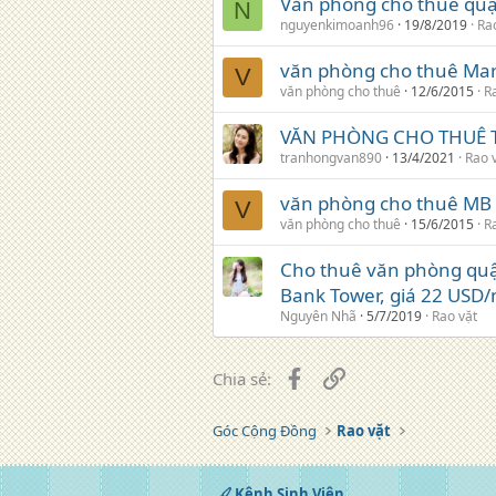
Văn phòng cho thuê quậ
N
nguyenkimoanh96
19/8/2019
Ra
văn phòng cho thuê Mar
V
văn phòng cho thuê
12/6/2015
R
VĂN PHÒNG CHO THUÊ T
tranhongvan890
13/4/2021
Rao 
văn phòng cho thuê MB 
V
văn phòng cho thuê
15/6/2015
R
Cho thuê văn phòng qu
Bank Tower, giá 22 USD
Nguyên Nhã
5/7/2019
Rao vặt
Facebook
Liên kết
Chia sẻ:
Góc Cộng Đồng
Rao vặt
Kênh Sinh Viên