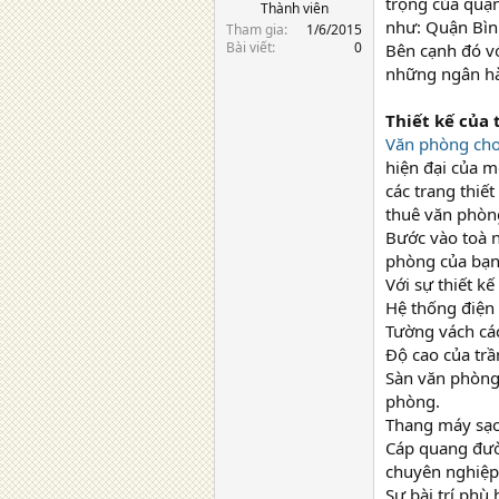
trọng của quận
Thành viên
như: Quận Bìn
Tham gia
1/6/2015
Bài viết
0
Bên cạnh đó vớ
những ngân hà
Thiết kế của
Văn phòng cho
hiện đại của m
các trang thiế
thuê văn phòng
Bước vào toà n
phòng của bạn
Với sự thiết k
Hệ thống điện 
Tường vách các
Độ cao của trầ
Sàn văn phòng 
phòng.
Thang máy sạch
Cáp quang đườn
chuyên nghiệp,
Sự bài trí phù 