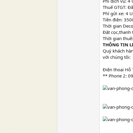
Phí dịch vụ: 
Thuế GTGT: Đ
Phí gửi xe: 4 
Tiền điện: 35
Thời gian Decor
Đặt cọc,thanh 
Thời gian thuê
THÔNG TIN LI
Quý khách hàn
với chúng tôi:
Điện thoại Hỗ 
** Phone 2: 0