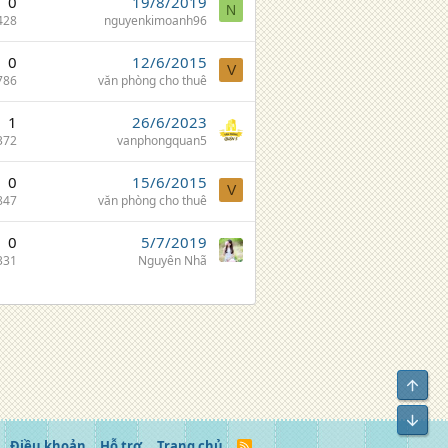
0
19/8/2019
N
428
nguyenkimoanh96
0
12/6/2015
V
786
văn phòng cho thuê
1
26/6/2023
372
vanphongquan5
0
15/6/2015
V
847
văn phòng cho thuê
0
5/7/2019
331
Nguyên Nhã
Top
Bot
Điều khoản
Hỗ trợ
Trang chủ
R