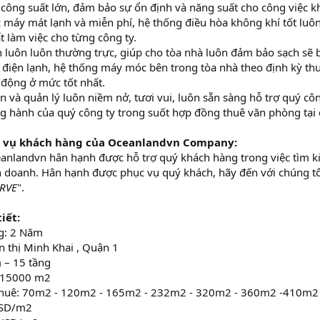
công suất lớn, đảm bảo sự ổn định và năng suất cho công việc kh
máy mát lạnh và miễn phí, hệ thống điều hòa không khí tốt luôn
 làm việc cho từng công ty.
h luôn luôn thường trực, giúp cho tòa nhà luôn đảm bảo sạch sẽ 
ì điện lạnh, hệ thống máy móc bên trong tòa nhà theo định kỳ t
 động ở mức tốt nhất.
ân và quản lý luôn niềm nở, tươi vui, luôn sẵn sàng hỗ trợ quý cô
 hành của quý công ty trong suốt hợp đồng thuê văn phòng tại đ
c vụ khách hàng của Oceanlandvn Company:
eanlandvn hân hạnh được hỗ trợ quý khách hàng trong việc tìm 
h doanh. Hân hạnh được phục vụ quý khách, hãy đến với chúng tôi
RVE
".
iết:
g: 2 Năm
n thị Minh Khai , Quận 1
 – 15 tầng
h 15000 m2
 thuê: 70m2 - 120m2 - 165m2 - 232m2 - 320m2 - 360m2 -410m
USD/m2