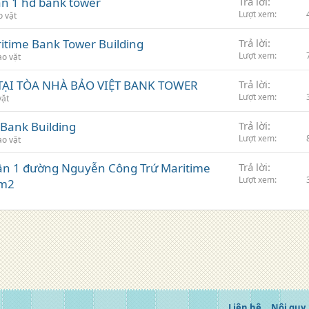
n 1 hd bank tower
Trả lời
Lượt xem
o vặt
itime Bank Tower Building
Trả lời
Lượt xem
ao vặt
ẠI TÒA NHÀ BẢO VIỆT BANK TOWER
Trả lời
Lượt xem
vặt
Bank Building
Trả lời
Lượt xem
ao vặt
ận 1 đường Nguyễn Công Trứ Maritime
Trả lời
Lượt xem
/m2
Liên hệ
Nội quy