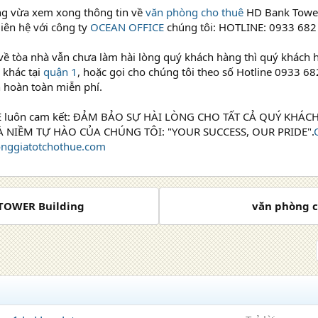
g vừa xem xong thông tin về
văn phòng cho thuê
HD Bank Tower
liên hệ với công ty
OCEAN OFFICE
chúng tôi: HOTLINE: 0933 682 
về tòa nhà vẫn chưa làm hài lòng quý khách hàng thì quý khách
 khác tại
quận 1
, hoặc gọi cho chúng tôi theo số Hotline 0933 6
 hoàn toàn miễn phí.
 luôn cam kết: ĐẢM BẢO SỰ HÀI LÒNG CHO TẤT CẢ QUÝ KHÁ
 NIỀM TỰ HÀO CỦA CHÚNG TÔI: "YOUR SUCCESS, OUR PRIDE".
onggiatotchothue.com
 TOWER Building
văn phòng c