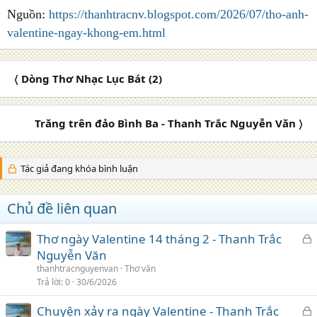
Nguồn:
https://thanhtracnv.blogspot.com/2026/07/tho-anh-
valentine-ngay-khong-em.html
〈 Dòng Thơ Nhạc Lục Bát (2)
Trăng trên đảo Bình Ba - Thanh Trắc Nguyễn Văn 〉
Tác giả đang khóa bình luận
Chủ đề liên quan
K
Thơ ngày Valentine 14 tháng 2 - Thanh Trắc
h
Nguyễn Văn
ó
thanhtracnguyenvan
Thơ văn
a
Trả lời
0
30/6/2026
K
Chuyện xảy ra ngày Valentine - Thanh Trắc