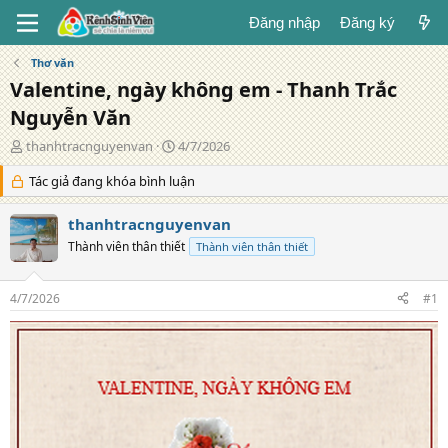
Đăng nhập
Đăng ký
Thơ văn
Valentine, ngày không em - Thanh Trắc
Nguyễn Văn
T
N
thanhtracnguyenvan
4/7/2026
á
g
c
Tác giả đang khóa bình luận
à
g
y
i
đ
thanhtracnguyenvan
ả
ă
Thành viên thân thiết
Thành viên thân thiết
n
g
4/7/2026
#1