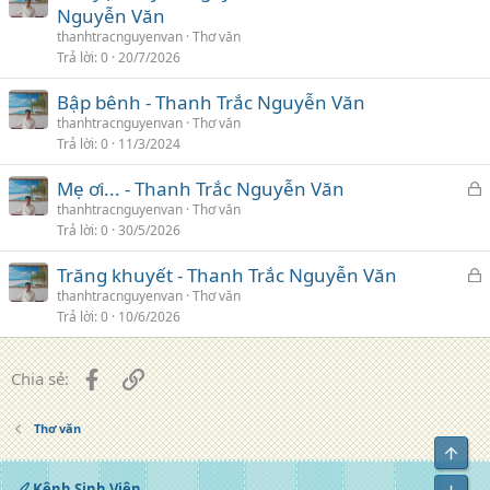
h
Nguyễn Văn
ó
thanhtracnguyenvan
Thơ văn
a
Trả lời
0
20/7/2026
Bập bênh - Thanh Trắc Nguyễn Văn
thanhtracnguyenvan
Thơ văn
Trả lời
0
11/3/2024
K
Mẹ ơi... - Thanh Trắc Nguyễn Văn
h
thanhtracnguyenvan
Thơ văn
Trả lời
0
30/5/2026
ó
a
K
Trăng khuyết - Thanh Trắc Nguyễn Văn
h
thanhtracnguyenvan
Thơ văn
Trả lời
0
10/6/2026
ó
a
Facebook
Liên kết
Chia sẻ:
Thơ văn
Top
Kênh Sinh Viên