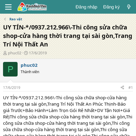
Đăng nhập
Đăng ký
Rao vặt
UY TÍN-*/0937.212.966\-Thi công sửa chữa
shop-cửa hàng thời trang tại sài gòn,Trang
Trí Nội Thất An
T
N
phuc02
17/6/2019
á
g
c
à
phuc02
P
g
y
Thành viên
i
đ
ả
ă
n
17/6/2019
#1
g
UY TÍN-*/0937.212.966\-Thi công sửa chữa shop-cửa hàng
thời trang tại sài gòn,Trang Trí Nội Thất An Phúc Thịnh-Báo
giá Trước+Bảo Hành+Làm Trọn Gói Rẻ Nhất+DV Tận Nơi+Giá
Rẻ)Thi công sửa chữa shop-cửa hàng thời trang tại sài gòn,Thi
công sửa chữa shop-cửa hàng thời trang tại sài gòn,Thi công
sửa chữa shop-cửa hàng thời trang tại sài gòn,Thi công sửa
chữa shop-cửa hàng thời trang tại sài gòn,Thi công sửa chữa