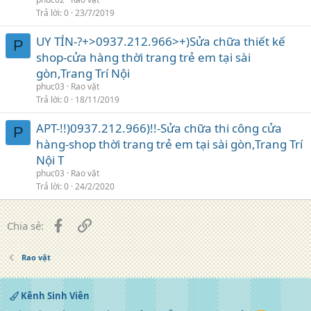
Trả lời
0
23/7/2019
UY TÍN-?+>0937.212.966>+)Sửa chữa thiết kế
P
shop-cửa hàng thời trang trẻ em tại sài
gòn,Trang Trí Nội
phuc03
Rao vặt
Trả lời
0
18/11/2019
APT-!!)0937.212.966)!!-Sửa chữa thi công cửa
P
hàng-shop thời trang trẻ em tại sài gòn,Trang Trí
Nội T
phuc03
Rao vặt
Trả lời
0
24/2/2020
Facebook
Liên kết
Chia sẻ:
Rao vặt
Kênh Sinh Viên