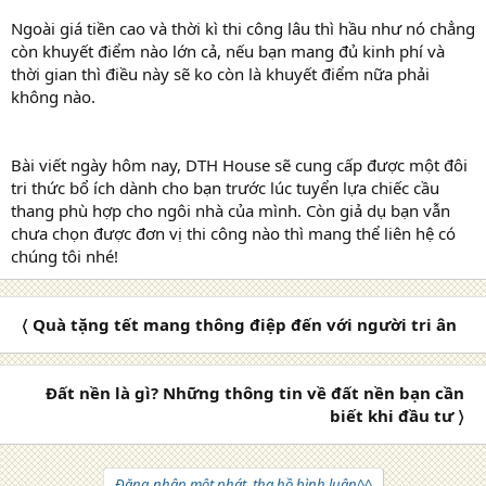
Ngoài giá tiền cao và thời kì thi công lâu thì hầu như nó chẳng
còn khuyết điểm nào lớn cả, nếu bạn mang đủ kinh phí và
thời gian thì điều này sẽ ko còn là khuyết điểm nữa phải
không nào.
Bài viết ngày hôm nay, DTH House sẽ cung cấp được một đôi
tri thức bổ ích dành cho bạn trước lúc tuyển lựa chiếc cầu
thang phù hợp cho ngôi nhà của mình. Còn giả dụ bạn vẫn
chưa chọn được đơn vị thi công nào thì mang thể liên hệ có
chúng tôi nhé!
〈 Quà tặng tết mang thông điệp đến với người tri ân
Đất nền là gì? Những thông tin về đất nền bạn cần
biết khi đầu tư 〉
Đăng nhập một phát, tha hồ bình luận^^