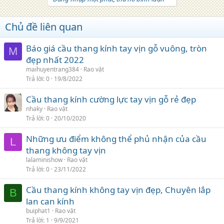
Chủ đề liên quan
Báo giá cầu thang kính tay vịn gỗ vuông, tròn
M
đẹp nhất 2022
maihuyentrang384
Rao vặt
Trả lời
0
19/8/2022
Cầu thang kính cường lực tay vịn gỗ rẻ đẹp
nhaky
Rao vặt
Trả lời
0
20/10/2020
Những ưu điểm không thể phủ nhận của cầu
L
thang không tay vịn
lalaminishow
Rao vặt
Trả lời
0
23/11/2022
Cầu thang kính không tay vịn đẹp, Chuyên lắp
B
lan can kính
buiphat1
Rao vặt
Trả lời
1
9/9/2021