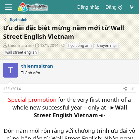
Đăng nhập
Đăng ký
Tuyển sinh
Ưu đãi đặc biệt mừng năm mới từ Wall
Street English Vietnam
T
N
T
thienmaitran
13/1/2014
học tiếng anh
khuyến mại
á
g
ừ
wall street english
c
à
k
g
y
h
thienmaitran
i
đ
ó
T
ả
Thành viên
ă
a
n
g
13/1/2014
#1
Special promotion
for the very first month of a
whole new successful year – only at -►
Wall
Street English Vietnam
◄-
Đón năm mới rộn ràng với chương trình ưu đãi vô
cùng hấp dẫn từ Wall Street English: Nhận ngay