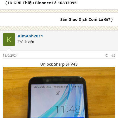
〈 ID Giới Thiệu Binance Là 10833095
Sàn Giao Dịch Coin Là Gì? 〉
KimAnh2011
K
Thành viên
18/6/2024
#2
Unlock Sharp SHV43