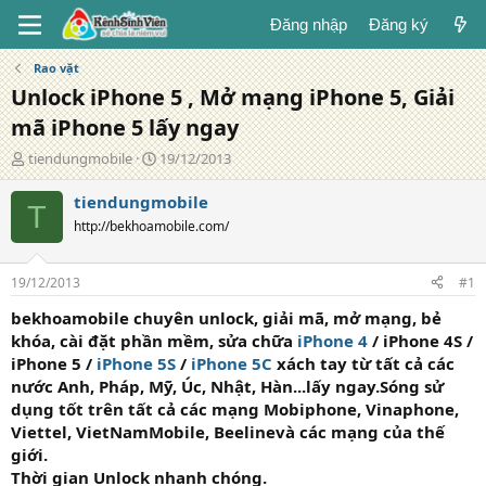
Đăng nhập
Đăng ký
Rao vặt
Unlock iPhone 5 , Mở mạng iPhone 5, Giải
mã iPhone 5 lấy ngay
T
N
tiendungmobile
19/12/2013
á
g
c
à
tiendungmobile
T
g
y
http://bekhoamobile.com/
i
đ
ả
ă
n
19/12/2013
#1
g
bekhoamobile chuyên
unlock, giải mã, mở mạng, bẻ
khóa, cài đặt phần mềm, sửa chữa
iPhone 4
/ iPhone 4S /
iPhone 5 /
iPhone 5S
/
iPhone 5C
xách tay từ tất cả các
nước Anh, Pháp, Mỹ, Úc, Nhật, Hàn...lấy ngay.
Sóng sử
dụng tốt trên tất cả các mạng
Mobiphone, Vinaphone,
Viettel, VietNamMobile, Beelinevà các mạng của thế
giới.
Thời gian Unlock nhanh chóng.