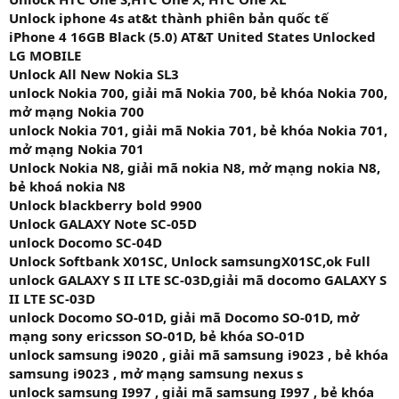
Unlock iphone 4s at&t thành phiên bản quốc tế
iPhone 4 16GB Black (5.0) AT&T United States Unlocked
LG MOBILE
Unlock All New Nokia SL3
unlock Nokia 700, giải mã Nokia 700, bẻ khóa Nokia 700,
mở mạng Nokia 700
unlock Nokia 701, giải mã Nokia 701, bẻ khóa Nokia 701,
mở mạng Nokia 701
Unlock Nokia N8, giải mã nokia N8, mở mạng nokia N8,
bẻ khoá nokia N8
Unlock blackberry bold 9900
Unlock GALAXY Note SC-05D
unlock Docomo SC-04D
Unlock Softbank X01SC, Unlock samsungX01SC,ok Full
unlock GALAXY S II LTE SC-03D,giải mã docomo GALAXY S
II LTE SC-03D
unlock Docomo SO-01D, giải mã Docomo SO-01D, mở
mạng sony ericsson SO-01D, bẻ khóa SO-01D
unlock samsung i9020 , giải mã samsung i9023 , bẻ khóa
samsung i9023 , mở mạng samsung nexus s
unlock samsung I997 , giải mã samsung I997 , bẻ khóa