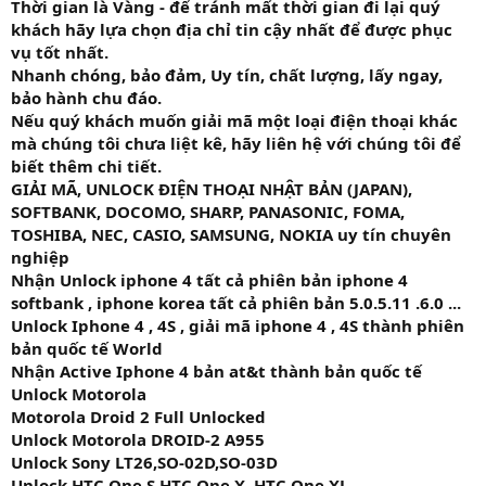
Thời gian là Vàng - để tránh mất thời gian đi lại quý
khách hãy lựa chọn địa chỉ tin cậy nhất để được phục
vụ tốt nhất.
Nhanh chóng, bảo đảm, Uy tín, chất lượng, lấy ngay,
bảo hành chu đáo.
Nếu quý khách muốn giải mã một loại điện thoại khác
mà chúng tôi chưa liệt kê, hãy liên hệ với chúng tôi để
biết thêm chi tiết.
GIẢI MÃ, UNLOCK ĐIỆN THOẠI NHẬT BẢN (JAPAN),
SOFTBANK, DOCOMO, SHARP, PANASONIC, FOMA,
TOSHIBA, NEC, CASIO, SAMSUNG, NOKIA uy tín chuyên
nghiệp
Nhận Unlock iphone 4 tất cả phiên bản iphone 4
softbank , iphone korea tất cả phiên bản 5.0.5.11 .6.0 ...
Unlock Iphone 4 , 4S , giải mã iphone 4 , 4S thành phiên
bản quốc tế World
Nhận Active Iphone 4 bản at&t thành bản quốc tế
Unlock Motorola
Motorola Droid 2 Full Unlocked
Unlock Motorola DROID-2 A955
Unlock Sony LT26,SO-02D,SO-03D
Unlock HTC One S,HTC One X, HTC One XL