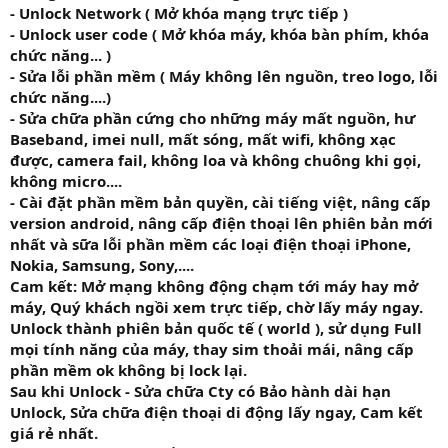
- Unlock Network ( Mở khóa mạng trực tiếp )
- Unlock user code ( Mở khóa máy, khóa bàn phím, khóa
chức năng... )
- Sửa lỗi phần mềm ( Máy không lên nguồn, treo logo, lỗi
chức năng....)
- Sửa chữa phần cứng cho những máy mất nguồn, hư
Baseband, imei null, mất sóng, mất wifi, không xạc
được, camera fail, không loa và không chuông khi gọi,
không micro....
- Cài đặt phần mềm bản quyền, cài tiếng việt, nâng cấp
version android, nâng cấp điện thoại lên phiên bản mới
nhất và sữa lỗi phần mềm các loại điện thoại iPhone,
Nokia, Samsung, Sony,....
Cam kết: Mở mạng không động chạm tới máy hay mở
máy, Quý khách ngồi xem trực tiếp, chờ lấy máy ngay.
Unlock thành phiên bản quốc tế ( world ), sử dụng Full
mọi tính năng của máy, thay sim thoải mái, nâng cấp
phần mềm ok không bị lock lại.
Sau khi Unlock - Sửa chữa Cty có Bảo hành dài hạn
Unlock, Sửa chữa điện thoại di động lấy ngay, Cam kết
giá rẻ nhất.