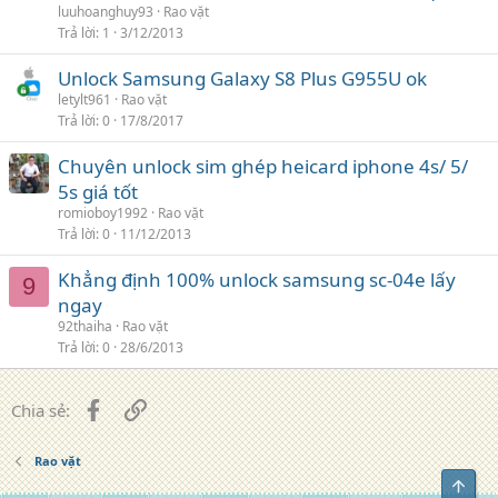
luuhoanghuy93
Rao vặt
Trả lời
1
3/12/2013
Unlock Samsung Galaxy S8 Plus G955U ok
letylt961
Rao vặt
Trả lời
0
17/8/2017
Chuyên unlock sim ghép heicard iphone 4s/ 5/
5s giá tốt
romioboy1992
Rao vặt
Trả lời
0
11/12/2013
Khẳng định 100% unlock samsung sc-04e lấy
9
ngay
92thaiha
Rao vặt
Trả lời
0
28/6/2013
Facebook
Liên kết
Chia sẻ:
Rao vặt
Top