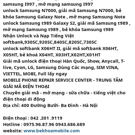
samsung I997 , mở mạng samsung I997
unlock Samsung N7000, giải mã Samsung N7000, bẻ
khóa Samsung Galaxy Note , mở mạng Samsung Note
unlock Samsung t989 Galaxy S2, giải mã Samsung t989 ,
mở mạng Samsung t989 , bẻ khóa Samsung t989
Nhận Unlock và Nạp Tiếng Việt
softbank,930SC,920SC,840SC,820SC,730SC
unlock softbank X06HT II, giải mã softbank X06HT,
X05HT, bẻ khoá X04HT, X03HT,X02HT,X01HT
Giải mã unlock điện thoại Hàn Quốc, Show, Anycall, T-
live, Cyon, LG, Samsung Dùng Các mạng, SIM VINA,
VIETTEL, MOBI, Full lấy ngay
MOBILE PHONE REPAIR SERVICE CENTER - TRUNG TÂM
GIẢI MÃ ĐIỆN THOẠI
Chuyên giải mã - mở mạng - sửa chữa - tiếng việt cho
điện thoại di động
Địa chỉ: 400 Đường Bưởi- Ba Đình - Hà Nội
Điện thoại : 042 .201 .9119
Hotline : 0975.96.87.96 0943.686.689
website:
www.bekhoamobile.com