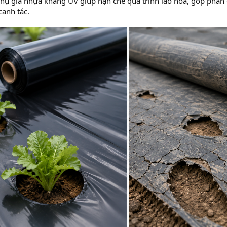
hụ gia nhựa kháng UV giúp hạn chế quá trình lão hóa, góp phần 
canh tác.