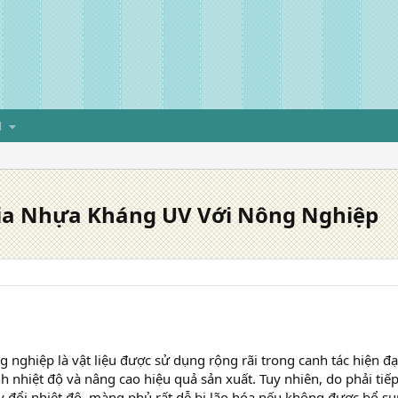
H
ia Nhựa Kháng UV Với Nông Nghiệp
nghiệp là vật liệu được sử dụng rộng rãi trong canh tác hiện đạ
nh nhiệt độ và nâng cao hiệu quả sản xuất. Tuy nhiên, do phải tiếp
 đổi nhiệt độ, màng phủ rất dễ bị lão hóa nếu không được bổ s