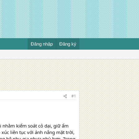
Đăng nhập
Đăng ký
#1
i nhằm kiểm soát cỏ dại, giữ ẩm
 xúc liên tục với ánh nắng mặt trời,
ung hệ phụ gia nhựa phù hợp. Trong