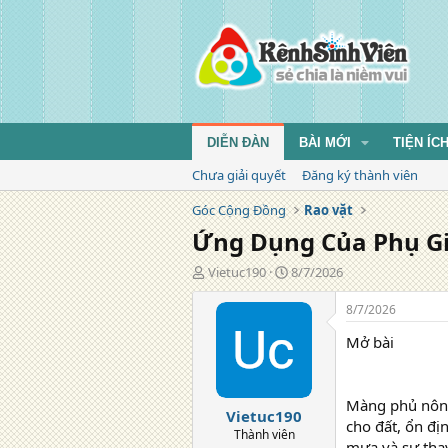
DIỄN ĐÀN
BÀI MỚI
TIỆN ÍC
Chưa giải quyết
Đăng ký thành viên
Góc Cộng Đồng
Rao vặt
Ứng Dụng Của Phụ G
T
N
Vietuc190
8/7/2026
á
g
c
à
8/7/2026
g
y
Mở bài
i
đ
ả
ă
n
g
Màng phủ nông 
Vietuc190
cho đất, ổn đị
Thành viên
mưa và sự thay