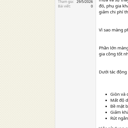
Tham gia
29/5/2026
đó, phụ gia kh
Bài viết
0
giảm chi phí t
Vì sao màng p
Phần lớn màng 
gia công tốt n
Dưới tác động 
Giòn và 
Mất độ d
Bề mặt b
Giảm khả
Rút ngắn