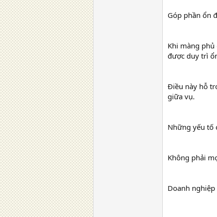
Góp phần ổn đ
Khi màng phủ d
được duy trì ổ
Điều này hỗ tr
giữa vụ.
Những yếu tố 
Không phải mọ
Doanh nghiệp n