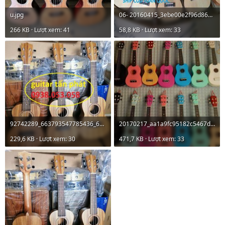
u.jpg
06- 20160415_3ebe00e2f96d867b9af446d5a0b40986_1460687528_500x500.jpg
266 KB · Lượt xem: 41
58,8 KB · Lượt xem: 33
92742289_663793547785436_673252045091766272_o.jpg
20170217_aa1a9fc95182c5467d0e0aa69a2f4c7c_1487308289.jpg
229,6 KB · Lượt xem: 30
471,7 KB · Lượt xem: 33