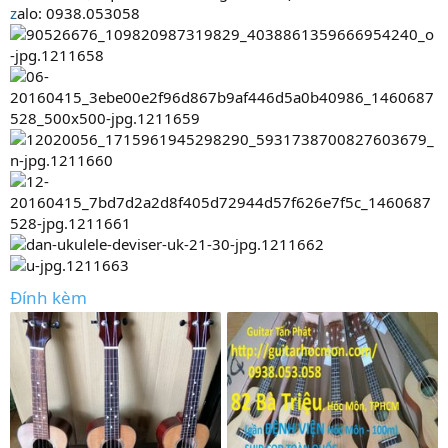
z
alo: 0938.053058
Đính kèm