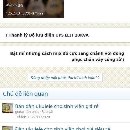
ukulele.jpg
125,2 KB · Lượt xem: 29
〈 Thanh lý Bộ lưu điện UPS ELIT 20KVA
Bật mí những cách mix đồ cực sang chảnh với đồng
phục chân váy công sở 〉
Đăng nhập một phát, tha hồ bình luận^^
Chủ đề liên quan
Bán đàn ukulele cho sinh viên giá rẻ
guitar tấn phát
Rao vặt
Trả lời
0
29/11/2020
Đàn ukulele cho sinh viên chơi giá siêu rẻ