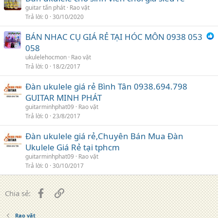
guitar tấn phát
Rao vặt
Trả lời
0
30/10/2020
BÁN NHAC CỤ GIÁ RẺ TẠI HÓC MÔN 0938 053
058
ukulelehocmon
Rao vặt
Trả lời
0
18/2/2017
Đàn ukulele giá rẻ Bình Tân 0938.694.798
GUITAR MINH PHÁT
guitarminhphat09
Rao vặt
Trả lời
0
23/8/2017
Đàn ukulele giá rẻ,Chuyên Bán Mua Đàn
Ukulele Giá Rẻ tại tphcm
guitarminhphat09
Rao vặt
Trả lời
0
30/10/2017
Facebook
Liên kết
Chia sẻ:
Rao vặt