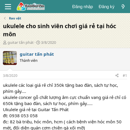
Đăng nhập
Đăng ký
Rao vặt
ukulele cho sinh viên chơi giá rẻ tại hóc
môn
T
N
guitar tấn phát
3/8/2020
á
g
c
à
guitar tấn phát
g
y
Thành viên
i
đ
ả
ă
n
3/8/2020
#1
g
ukulele các loại giá rẻ chỉ 350k tặng bao đàn, sách tự học,
phím gảy....
ukulele concer gỗ chất lượng âm cực chuẩn vang giá rẻ chỉ có
650k tặng bao đàn, sách tự học, phím gảy.....
Ukulele giá rẻ tại Guitar Tấn Phát
đt: 0938 053 058
đc: 82 bà triệu, hóc môn, hcm ( cách bệnh viện hóc môn 50
mét, đối diện quán cơm chiên gà xối mỡ)