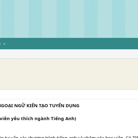
H
GOẠI NGỮ KIẾN TẠO TUYỂN DỤNG
 viên yêu thích ngành Tiếng Anh)
ên tư vấn các chương trình tiếng anh và chăm sóc học viên. Có