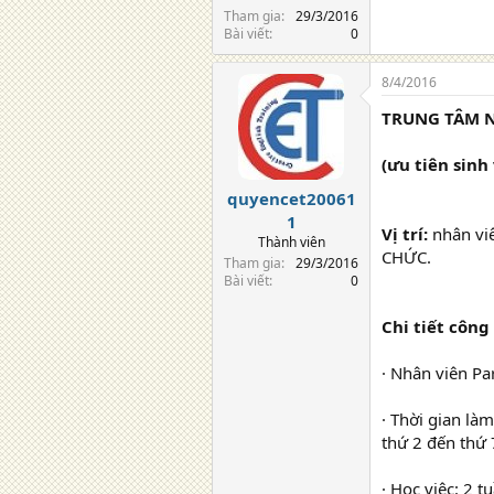
Tham gia
29/3/2016
Bài viết
0
8/4/2016
TRUNG TÂM N
(ưu tiên sinh
quyencet20061
1
Vị trí:
nhân vi
Thành viên
CHỨC.
Tham gia
29/3/2016
Bài viết
0
Chi tiết công 
· Nhân viên Par
· Thời gian là
thứ 2 đến thứ 
· Học việc: 2 t