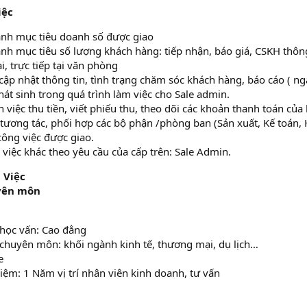
iệc
nh mục tiêu doanh số được giao
nh mục tiêu số lượng khách hàng: tiếp nhận, báo giá, CSKH thôn
i, trực tiếp tại văn phòng
cập nhật thông tin, tình trạng chăm sóc khách hàng, báo cáo ( ngà
hát sinh trong quá trình làm việc cho Sale admin.
 việc thu tiền, viết phiếu thu, theo dõi các khoản thanh toán của
, tương tác, phối hợp các bộ phận /phòng ban (Sản xuất, Kế toán
công việc được giao.
 việc khác theo yêu cầu của cấp trên: Sale Admin.
 Việc
yên môn
 học vấn: Cao đẳng
 chuyên môn: khối ngành kinh tế, thương mại, dụ lịch…
e
iệm: 1 Năm vị trí nhân viên kinh doanh, tư vấn