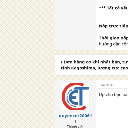
*** Tất cả y
Nộp trực tiếp 
Thời gian nộp
hướng dẫn công
〈 Đơn hàng cơ khí nhật bản, tu
tỉnh Kagoshima, lương cực cao
1/4/2016
Up cho bạn nà
quyencet20061
1
Thành viên