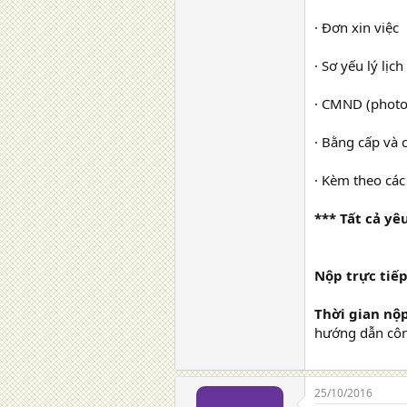
· Đơn xin việc
· Sơ yếu lý lịch
· CMND (photo
· Bằng cấp và 
· Kèm theo các
*** Tất cả y
Nộp trực tiếp 
Thời gian nộp
hướng dẫn công
25/10/2016