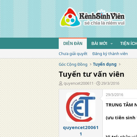
DIỄN ĐÀN
BÀI MỚI
TIỆN ÍC
Chưa giải quyết
Đăng ký thành viên
Góc Cộng Đồng
Tuyển dụng
Tuyển tư vấn viên
T
N
quyencet200611
29/3/2016
á
g
c
à
29/3/2016
g
y
TRUNG TÂM N
i
đ
ả
ă
n
(ưu tiên sinh
g
quyencet20061
1
Vị trí:
nhân vi