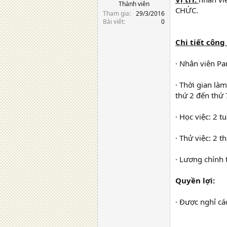
Thành viên
CHỨC.
Tham gia
29/3/2016
Bài viết
0
Chi tiết công 
· Nhân viên Par
· Thời gian là
thứ 2 đến thứ 
· Học việc: 2 t
· Thử việc: 2 
· Lương chính 
Quyền lợi:
· Được nghỉ cá