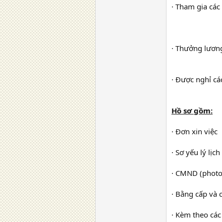
· Tham gia các
· Thưởng lươn
· Được nghỉ cá
Hồ sơ gồm:
· Đơn xin việc
· Sơ yếu lý lịch
· CMND (photo
· Bằng cấp và 
· Kèm theo các