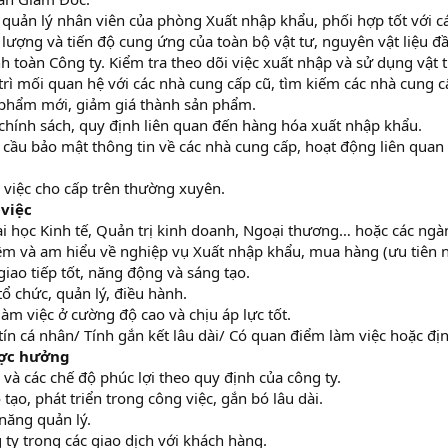
 quản lý nhân viên của phòng Xuất nhập khẩu, phối hợp tốt với c
t lượng và tiến độ cung ứng của toàn bộ vật tư, nguyên vật liệu 
h toàn Công ty. Kiểm tra theo dõi việc xuất nhập và sử dụng vật 
 trì mối quan hệ với các nhà cung cấp cũ, tìm kiếm các nhà cung 
n phẩm mới, giảm giá thành sản phẩm.
 chính sách, quy định liên quan đến hàng hóa xuất nhập khẩu.
cầu bảo mật thông tin về các nhà cung cấp, hoạt động liên qua
 việc cho cấp trên thường xuyên.
 việc
ại học Kinh tế, Quản trị kinh doanh, Ngoại thương… hoặc các ngà
iệm và am hiểu về nghiệp vụ Xuất nhập khẩu, mua hàng (ưu tiên 
giao tiếp tốt, năng động và sáng tạo.
tổ chức, quản lý, điều hành.
làm việc ở cường độ cao và chịu áp lực tốt.
tín cá nhân/ Tính gắn kết lâu dài/ Có quan điểm làm việc hoặc đị
ược hưởng
và các chế độ phúc lợi theo quy định của công ty.
 tạo, phát triển trong công việc, gắn bó lâu dài.
 năng quản lý.
g ty trong các giao dịch với khách hàng.