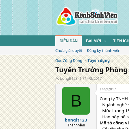
DIỄN ĐÀN
BÀI MỚI
TIỆN ÍC
Chưa giải quyết
Đăng ký thành viên
Góc Cộng Đồng
Tuyển dụng
Tuyển Trưởng Phòng
T
N
bonglt123
14/2/2017
á
g
c
à
14/2/2017
g
y
B
Công ty TNHH 
i
đ
ả
ă
- Ngành nghề 
n
- Mức lương 15
g
- Hạn nộp hồ 
bonglt123
Mô tả công v
Thành viên
- Cố vấn cho 