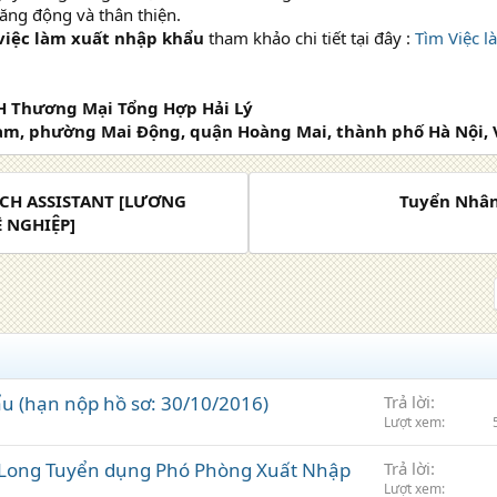
ăng động và thân thiện.
việc làm xuất nhập khẩu
tham khảo chi tiết tại đây :
Tìm Việc 
 Thương Mại Tổng Hợp Hải Lý
Nam, phường Mai Động, quận Hoàng Mai, thành phố Hà Nội,
CH ASSISTANT [LƯƠNG
Tuyển Nhân
Ề NGHIỆP]
 (hạn nộp hồ sơ: 30/10/2016)
Trả lời
Lượt xem
 Long Tuyển dụng Phó Phòng Xuất Nhập
Trả lời
Lượt xem