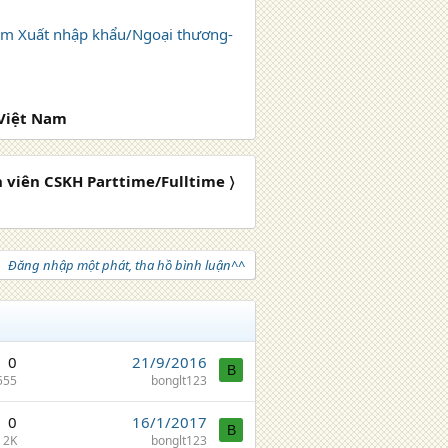
làm Xuất nhập khẩu/Ngoại thương-
 Việt Nam
 viên CSKH Parttime/Fulltime 〉
Đăng nhập một phát, tha hồ bình luận^^
0
21/9/2016
B
555
bonglt123
0
16/1/2017
B
2K
bonglt123