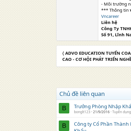
- Môi trường n
*** Thông tin
Vncareer
Liên hệ
Công Ty TNHH
Số 91, Lĩnh 
〈 ADVO EDUCATION TUYỂN COA
CAO - CƠ HỘI PHÁT TRIỂN NGH
Chủ đề liên quan
Trưởng Phòng Nhập Khẩu
B
bonglt123
21/9/2016
Tuyển dụng
Công ty Cổ Phần Thành
B
Khẩu