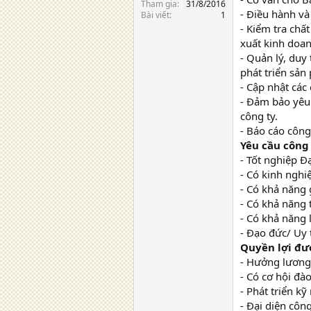
Tham gia
31/8/2016
- Điều hành và
Bài viết
1
- Kiểm tra chấ
xuất kinh doan
- Quản lý, duy
phát triển sả
- Cập nhật các
- Đảm bảo yêu 
công ty.
- Báo cáo công
Yêu cầu công
- Tốt nghiệp Đ
- Có kinh ngh
- Có khả năng 
- Có khả năng 
- Có khả năng 
- Đạo đức/ Uy 
Quyền lợi đ
- Hưởng lương 
- Có cơ hội đào
- Phát triển kỹ
- Đại diện côn