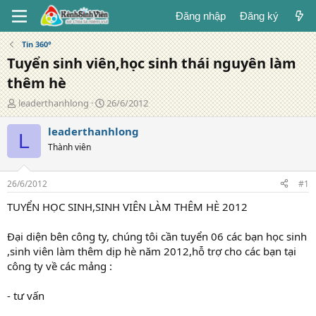
Đăng nhập
Đăng ký
Tin 360°
Tuyển sinh viên,học sinh thái nguyên làm
thêm hè
T
N
leaderthanhlong
26/6/2012
á
g
c
à
leaderthanhlong
L
g
y
Thành viên
i
đ
ả
ă
n
26/6/2012
#1
g
TUYỂN HỌC SINH,SINH VIÊN LÀM THÊM HÈ 2012
Đại diện bên công ty, chúng tôi cần tuyển 06 các bạn học sinh
,sinh viên làm thêm dịp hè năm 2012,hỗ trợ cho các bạn tại
công ty về các mảng :
- tư vấn