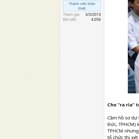
Thành viên thân
thiết
Tham gia
3/3/2013
Bài viết
4.056
Cho “ra rìa” 
Cầm hồ sơ dự t
Đức, TPHCM) k
TPHCM nhưng kh
tổ chức thi xét