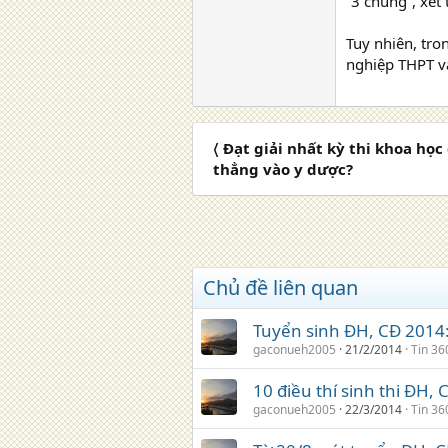
“3 chung”, xét
Tuy nhiên, tr
nghiệp THPT và
〈 Đạt giải nhất kỳ thi khoa họ
thẳng vào y dược?
Chủ đề liên quan
Tuyển sinh ĐH, CĐ 2014: 
gaconueh2005
21/2/2014
Tin 36
10 điều thí sinh thi ĐH,
gaconueh2005
22/3/2014
Tin 36