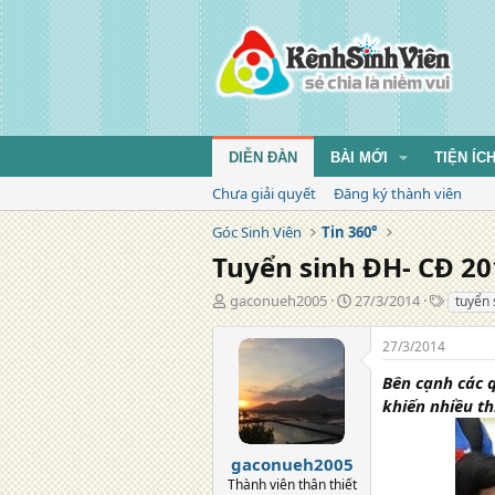
DIỄN ĐÀN
BÀI MỚI
TIỆN ÍC
Chưa giải quyết
Đăng ký thành viên
Góc Sinh Viên
Tin 360°
Tuyển sinh ĐH- CĐ 201
T
N
T
gaconueh2005
27/3/2014
tuyển 
á
g
ừ
c
à
k
27/3/2014
g
y
h
i
đ
ó
Bên cạnh các q
ả
ă
a
khiến nhiều thí
n
g
gaconueh2005
Thành viên thân thiết