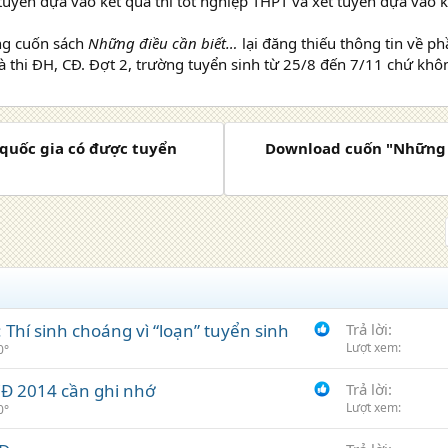
 tuyển dựa vào kết quả thi tốt nghiệp THPT và xét tuyển dựa vào k
ong cuốn sách
Những điều cần biết…
lại đăng thiếu thông tin về ph
 thi ĐH, CĐ. Đợt 2, trường tuyển sinh từ 25/8 đến 7/11 chứ khô
c quốc gia có được tuyển
Download cuốn "Những đ
Thí sinh choáng vì “loạn” tuyển sinh
Trả lời
Lượt xem
0°
 CĐ 2014 cần ghi nhớ
Trả lời
Lượt xem
0°