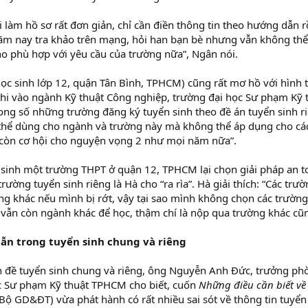
i làm hồ sơ rất đơn giản, chỉ cần điền thông tin theo hướng dẫn 
 nay tra khảo trên mạng, hỏi han bạn bè nhưng vẫn không thể n
ho phù hợp với yêu cầu của trường nữa”, Ngân nói.
c sinh lớp 12, quận Tân Bình, TPHCM) cũng rất mơ hồ với hình th
hi vào ngành Kỹ thuật Công nghiệp, trường đại học Sư phạm Kỹ
ng số những trường đăng ký tuyển sinh theo đề án tuyển sinh riê
 thể dùng cho ngành và trường này mà không thể áp dụng cho cá
 còn cơ hội cho nguyện vọng 2 như mọi năm nữa”.
 sinh một trường THPT ở quận 12, TPHCM lại chọn giải pháp an t
rường tuyển sinh riêng là Hà cho “ra rìa”. Hà giải thích: “Các trư
g khác nếu mình bị rớt, vậy tại sao mình không chọn các trường
 vẫn còn ngành khác để học, thậm chí là nộp qua trường khác cũ
ẫn trong tuyển sinh chung và riêng
n đề tuyển sinh chung và riêng, ông Nguyễn Anh Đức, trưởng phò
c Sư phạm Kỹ thuật TPHCM cho biết, cuốn
Những điều cần biết về
Bộ GD&ĐT) vừa phát hành có rất nhiều sai sót về thông tin tuyển