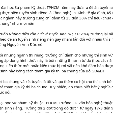
g đại học Sư phạm Kỹ thuật TPHCM năm nay đưa ra đề án tuyển s
 thực hiện tuyển sinh riêng là Công nghệ in, Kinh tế gia đình, K
ác ngành này trường cũng chỉ dành từ 25 đến 30% chỉ tiêu (chưa đ
a chung” như mọi năm.
 cuốn
Những điều cần biết về tuyển sinh ĐH, CĐ 2014,
trường lại n
theo đề án tuyển sinh riêng nên gây nhầm lẫn đối với nhiều thí s
 ông Nguyễn Anh Đức nói.
với những ngành thi riêng, trường chỉ dành cho những thí sinh v
g áp dụng hình thức này là bởi những thí sinh tự do (học các n
g kiến thức mới hoặc kiến thức bị rơi vãi nên khó đảm bảo được
í sinh này bằng cách tham gia kỳ thi ba chung của Bộ GD&ĐT.
hi ba chung và xét tuyển là tốt và tạo thêm cơ hội cho thí sinh bởi
hể tham gia kỳ thi ba chung. Tuy nhiên, do chưa biết hết ý nghĩa 
ức nói.
ại học Sư phạm Kỹ thuật TPHCM, Trường CĐ Văn hóa nghệ thuật v
ển sinh riêng. Trường thi 2 đợt trong đó đợt 1 từ ngày 17/3 đến 9