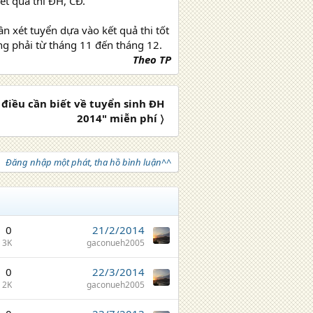
ết quả thi ĐH, CĐ.
ần xét tuyển dựa vào kết quả thi tốt
ng phải từ tháng 11 đến tháng 12.
Theo TP
iều cần biết về tuyển sinh ĐH
2014" miễn phí 〉
Đăng nhập một phát, tha hồ bình luận^^
0
21/2/2014
3K
gaconueh2005
0
22/3/2014
2K
gaconueh2005