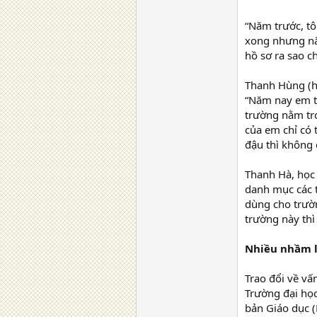
“Năm trước, tô
xong nhưng năm
hồ sơ ra sao c
Thanh Hùng (họ
“Năm nay em t
trường nằm tro
của em chỉ có
đậu thì không
Thanh Hà, học
danh mục các t
dùng cho trườn
trường này thì
Nhiều nhầm l
Trao đổi về vấ
Trường đại họ
bản Giáo dục (