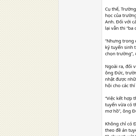
Cụ thể, Trườn
học của trường
Anh. Đối với c
lại vẫn thi “b
“Nhưng trong
ký tuyển sinh 
chọn trường”,
Ngoài ra, đối 
ông Đức, trườn
nhật được nhữn
hội cho các th
“Việc kết hợp t
tuyển vừa có t
mơ hồ”, ông Đ
Không chỉ có Đ
theo đề án tuy