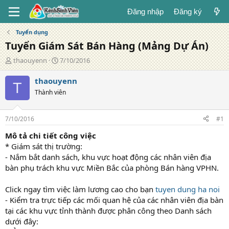
Đăng nhập
Đăng ký
Tuyển dụng
Tuyển Giám Sát Bán Hàng (Mảng Dự Án)
T
N
thaouyenn
7/10/2016
á
g
c
à
thaouyenn
T
g
y
Thành viên
i
đ
ả
ă
n
7/10/2016
#1
g
Mô tả chi tiết công việc
* Giám sát thị trường:
- Nắm bắt danh sách, khu vực hoạt động các nhân viên địa
bàn phụ trách khu vực Miền Bắc của phòng Bán hàng VPHN.
Click ngay tìm việc làm lương cao cho bạn
tuyen dung ha noi
- Kiểm tra trực tiếp các mối quan hệ của các nhân viên địa bàn
tại các khu vực tỉnh thành được phân công theo Danh sách
dưới đây: