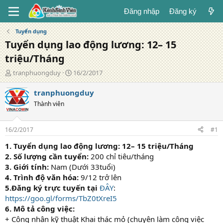
Đăng nhập
Đăng ký
Tuyển dụng
Tuyển dụng lao động lương: 12– 15
triệu/Tháng
T
N
tranphuongduy
16/2/2017
á
g
c
à
tranphuongduy
g
y
Thành viên
i
đ
ả
ă
n
16/2/2017
#1
g
1. Tuyển dụng lao động lương: 12– 15 triệu/Tháng
2. Số lượng cần tuyển:
200 chỉ tiêu/tháng
3. Giới tính:
Nam (Dưới 33tuổi)
4. Trình độ văn hóa:
9/12 trở lên
5.Đăng ký trực tuyến tại
ĐÂY
:
https://goo.gl/forms/TbZ0tXreI5
6. Mô tả công việc:
+ Công nhân kỹ thuật Khai thác mỏ (chuyên làm công việc