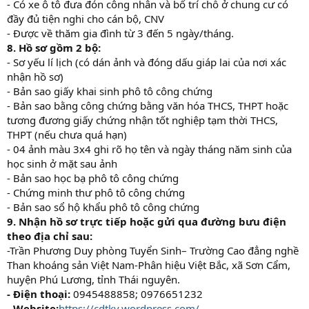
- Có xe ô tô đưa đón công nhân và bố trí chỗ ở chung cư có
đầy đủ tiện nghi cho cán bộ, CNV
- Được về thăm gia đình từ 3 đến 5 ngày/tháng.
8. Hồ sơ gồm 2 bộ:
- Sơ yếu lí lịch (có dán ảnh và đóng dấu giáp lai của nơi xác
nhận hồ sơ)
- Bản sao giấy khai sinh phô tô công chứng
- Bản sao bằng công chứng bằng văn hóa THCS, THPT hoặc
tương đương giấy chứng nhận tốt nghiệp tạm thời THCS,
THPT (nếu chưa quá hạn)
- 04 ảnh màu 3x4 ghi rõ họ tên và ngày tháng năm sinh của
học sinh ở mặt sau ảnh
- Bản sao học bạ phô tô công chứng
- Chứng minh thư phô tô công chứng
- Bản sao sổ hộ khẩu phô tô công chứng
9. Nhận hồ sơ trực tiếp hoặc gửi qua đường bưu điện
theo địa chỉ sau:
-Trần Phương Duy phòng Tuyển Sinh– Trường Cao đẳng nghề
Than khoáng sản Việt Nam-Phân hiệu Việt Bắc, xã Sơn Cẩm,
huyện Phú Lương, tỉnh Thái nguyên.
- Điện thoại:
0945488858; 0976651232
- Website:
https://cdtkv.wordpress.com/