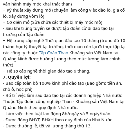
vận hành máy móc khai thác than)
+ Kỹ thuật xây dựng mỏ (chuyên làm công việc đào lò, gia cố
lò, xây dựng vòm lò)
+ Cơ điện mỏ (Sửa chữa các thiết bị máy móc mỏ)
- Sau khi trúng tuyển sẽ được tập đoàn cử đi đào tạo tại
trường của Tập đoàn:
+ Hệ trung cấp nghề Thời gian đào tạo 10 tháng (trong đó 10
tháng học lý thuyết tại trường, thời gian còn lại đi thực tập tại
các công ty thuộc
Tập đoàn Than
Khoáng sản Việt Nam tại
Quảng Ninh được hưởng lương theo mức lương làm chính
thức).
+ Hệ sơ cấp nghề thời gian đào tạo 6 tháng.
7. Quyền lợi:
- Bao cấp toàn bộ 100% kinh phí đào tạo (Bao gồm: tiền ăn,
chỗ ở, học phí)
- Bố trí việc làm sau đào tạo tại các doanh nghiệp Nhà nước
Thuộc Tập đoàn công nghiệp Than - Khoáng sản Việt Nam tại
Quảng Ninh theo quy định Nhà nước.
- Làm việc theo luật lao động 8h/ngày và 5 ngày/tuần.
- Được đóng BHYT, BHXH theo quy định của Nhà Nước.
- Được thưởng lễ, tết và lương tháng thứ 13.