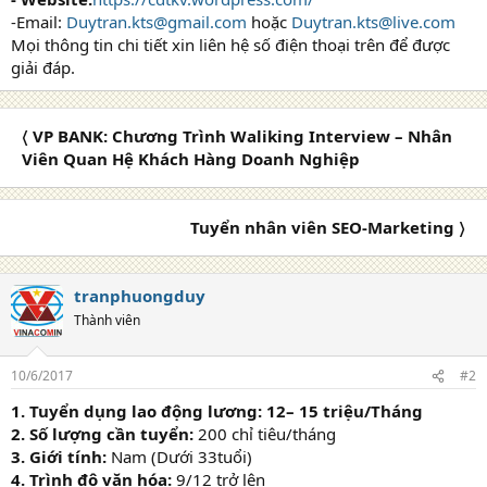
-Email:
Duytran.kts@gmail.com
hoặc
Duytran.kts@live.com
Mọi thông tin chi tiết xin liên hệ số điện thoại trên để được
giải đáp.
〈 VP BANK: Chương Trình Waliking Interview – Nhân
Viên Quan Hệ Khách Hàng Doanh Nghiệp
Tuyển nhân viên SEO-Marketing 〉
tranphuongduy
Thành viên
10/6/2017
#2
1. Tuyển dụng lao động lương: 12– 15 triệu/Tháng
2. Số lượng cần tuyển:
200 chỉ tiêu/tháng
3. Giới tính:
Nam (Dưới 33tuổi)
4. Trình độ văn hóa:
9/12 trở lên