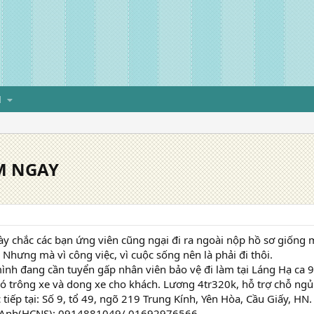
H
M NGAY
này chắc các bạn ứng viên cũng ngại đi ra ngoài nộp hồ sơ giống
. Nhưng mà vì công việc, vì cuộc sống nên là phải đi thôi.
mình đang cần tuyển gấp nhân viên bảo vệ đi làm tại Láng Hạ ca
có trông xe và dong xe cho khách. Lương 4tr320k, hỗ trợ chỗ ngủ
 tiếp tại: Số 9, tổ 49, ngõ 219 Trung Kính, Yên Hòa, Cầu Giấy, HN.
n Anh(HCNS): 0914881049/ 01692976566