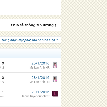
Chia sẻ thông tin lương 〉
Đăng nhập một phát, tha hồ bình luận^^
0
25/1/2016
642
Ms Lan Anh HR
0
28/1/2016
709
Ms Lan Anh HR
1
21/1/2016
L
696
leduc.tuyendungbmf