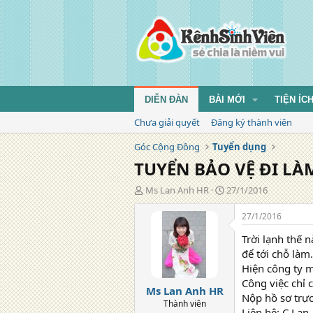
DIỄN ĐÀN
BÀI MỚI
TIỆN ÍC
Chưa giải quyết
Đăng ký thành viên
Góc Cộng Đồng
Tuyển dụng
TUYỂN BẢO VỆ ĐI LÀ
T
N
Ms Lan Anh HR
27/1/2016
á
g
c
à
27/1/2016
g
y
Trời lạnh thế 
i
đ
ả
ă
để tới chỗ làm
n
Hiện công ty 
g
Công việc chỉ 
Ms Lan Anh HR
Nộp hồ sơ trực
Thành viên
Liên hệ: C.La