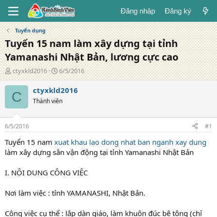
Đăng nhập
Đăng ký
Tuyển dụng
Tuyển 15 nam làm xây dựng tại tỉnh
Yamanashi Nhật Bản, lương cực cao
T
N
ctyxkld2016
6/5/2016
á
g
c
à
ctyxkld2016
C
g
y
Thành viên
i
đ
ả
ă
n
6/5/2016
#1
g
Tuyển 15 nam
xuat khau lao dong nhat ban nganh xay dung
làm xây dựng sân vận động tại tỉnh Yamanashi Nhật Bản
I. NỘI DUNG CÔNG VIỆC
Nơi làm việc : tỉnh YAMANASHI, Nhật Bản.
Công việc cụ thể : lắp dàn giáo, làm khuôn đúc bê tông (chỉ