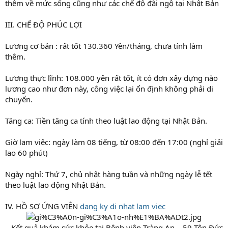
thêm về mức sống cũng như các chế độ đãi ngộ tại Nhật Bản
III. CHẾ ĐỘ PHÚC LỢI
Lương cơ bản : rất tốt 130.360 Yên/tháng, chưa tính làm
thêm.
Lương thực lĩnh: 108.000 yên rất tốt, ít có đơn xây dựng nào
lương cao như đơn này, công việc lại ổn định không phải di
chuyển.
Tăng ca: Tiền tăng ca tính theo luật lao động tại Nhật Bản.
Giờ lam việc: ngày làm 08 tiếng, từ 08:00 đến 17:00 (nghỉ giải
lao 60 phút)
Ngày nghỉ: Thứ 7, chủ nhật hàng tuần và những ngày lễ tết
theo luật lao động Nhật Bản.
IV. HỒ SƠ ỨNG VIÊN
dang ky di nhat lam viec
– Kết quả khám sức khỏe tại Bệnh viện Tràng An – 59 Tôn Đức