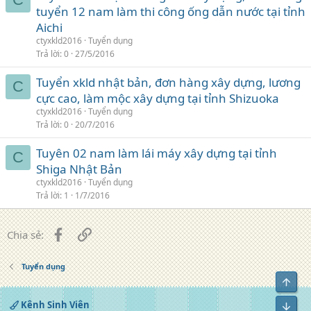
tuyển 12 nam làm thi công ống dẫn nước tại tỉnh
Aichi
ctyxkld2016
Tuyển dụng
Trả lời
0
27/5/2016
Tuyển xkld nhật bản, đơn hàng xây dựng, lương
C
cực cao, làm mộc xây dựng tại tỉnh Shizuoka
ctyxkld2016
Tuyển dụng
Trả lời
0
20/7/2016
Tuyên 02 nam làm lái máy xây dựng tại tỉnh
C
Shiga Nhật Bản
ctyxkld2016
Tuyển dụng
Trả lời
1
1/7/2016
Facebook
Liên kết
Chia sẻ:
Tuyển dụng
Top
Kênh Sinh Viên
Bot