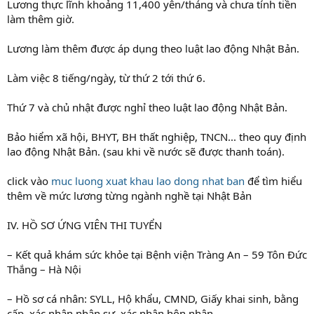
Lương thực lĩnh khoảng 11,400 yên/tháng và chưa tính tiền
làm thêm giờ.
Lương làm thêm được áp dụng theo luật lao động Nhật Bản.
Làm việc 8 tiếng/ngày, từ thứ 2 tới thứ 6.
Thứ 7 và chủ nhật được nghỉ theo luật lao động Nhật Bản.
Bảo hiểm xã hội, BHYT, BH thất nghiệp, TNCN... theo quy định
lao động Nhật Bản. (sau khi về nước sẽ được thanh toán).
click vào
muc luong xuat khau lao dong nhat ban
để tìm hiểu
thêm về mức lương từng ngành nghề tại Nhật Bản
IV. HỒ SƠ ỨNG VIÊN THI TUYỂN
– Kết quả khám sức khỏe tại Bệnh viện Tràng An – 59 Tôn Đức
Thắng – Hà Nội
– Hồ sơ cá nhân: SYLL, Hộ khẩu, CMND, Giấy khai sinh, bằng
cấp, xác nhận nhân sự, xác nhận hôn nhân