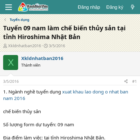
Đăng nhập
Đăng ký
Tuyển dụng
Tuyển 09 nam làm chế biến thủy sản tại
tỉnh Hiroshima Nhật Bản
T
N
Xkldnhatban2016
3/5/2016
á
g
c
à
Xkldnhatban2016
X
g
y
Thành viên
i
đ
ả
ă
n
3/5/2016
#1
g
1. Ngành nghề tuyển dụng
xuat khau lao dong o nhat ban
nam 2016
chế biến thủy sản
Số lượng form dự tuyển: 09 nam
Địa điểm làm việc: tại tỉnh Hiroshima Nhật Bản.