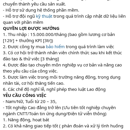
chuyển thành yêu cầu sản xuất.
- Hỗ trợ sử dụng hệ thống phần mềm.
- Hỗ trợ đội ngũ
kỹ thuật
trong quá trình cập nhật dữ liệu liên
quan với phần mềm
QUYỀN LỢI ĐƯỢC HƯỞNG
1. Thu nhập : 15.000.000/tháng (bao gồm lương cơ bản
[12tr] + thưởng KPI [3tr])
2. Được công ty mua
bảo hiểm
trong quá trình làm việc
3. Có cơ hội trở thành nhân viên chính thức sau khi kết thúc
đào tạo & thử việc [3 tháng]
4. Được đào tạo chuyên môn nghiệp vụ cơ bản và nâng cao
theo yêu cầu của công việc.
5. Được làm việc trong môi trường năng động, trọng dụng
nhân tài, cơ hội thăng tiến cao.
6. Các chế độ nghỉ lễ, nghỉ phép theo luật Lao động
YÊU CẦU CÔNG VIỆC
- Nam/Nữ, Tuổi từ 20 – 35,
- Tốt nghiệp Cao đẳng trở lên (Ưu tiên tốt nghiệp chuyên
ngành CNTT/Toán tin ứng dụng/Điện tử viễn thông)
1. Năng động, hoạt bát
2. Có khả năng giao tiếp tốt ( phán đoán và xử lý tình huống