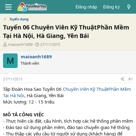
Đăng nhập
Đăng ký
Tuyển dụng
Tuyển 06 Chuyên Viên Kỹ ThuậtPhần Mềm
Tại Hà Nội, Hà Giang, Yên Bái
T
N
maioanh1689
27/11/2015
á
g
c
à
maioanh1689
M
g
y
Thành viên
i
đ
ả
ă
n
27/11/2015
#1
g
Tập Đoàn Hoa Sao Tuyển 06
Chuyên Viên Kỹ Thuật
Phần Mềm
Tại Hà Nội
, Hà Giang, Yên Bái
Mức lương: 12 - 15 triệu
MÔ TẢ CÔNG VIỆC
- Thực hiện cài đặt, cấu hình, tích hợp các hệ thống phần mềm
- Đào tạo sử dụng phần mềm, đào tạo chuyển giao hệ thống
- Thu thập các yêu cầu từ người sử dụng (khách hàng) để