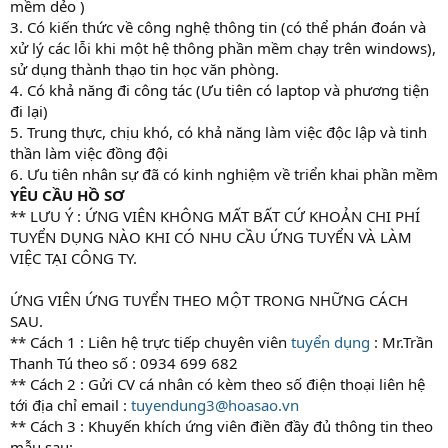
mềm dẻo )
3. Có kiến thức về công nghệ thông tin (có thể phán đoán và
xử lý các lỗi khi một hệ thông phần mềm chạy trên windows),
sử dụng thành thạo tin học văn phòng.
4. Có khả năng đi công tác (Ưu tiên có laptop và phương tiện
đi lại)
5. Trung thực, chịu khó, có khả năng làm việc độc lập và tinh
thần làm việc đồng đội
6. Ưu tiên nhân sự đã có kinh nghiệm về triển khai phần mềm
YÊU CẦU HỒ SƠ
** LƯU Ý : ỨNG VIÊN KHÔNG MẤT BẤT CỨ KHOẢN CHI PHÍ
TUYỂN DỤNG NÀO KHI CÓ NHU CẦU ỨNG TUYỂN VÀ LÀM
VIỆC TẠI CÔNG TY.
ỨNG VIÊN ỨNG TUYỂN THEO MỘT TRONG NHỮNG CÁCH
SAU.
** Cách 1 : Liên hệ trực tiếp chuyên viên
tuyển dụng
: Mr.Trần
Thanh Tú theo số : 0934 699 682
** Cách 2 : Gửi CV cá nhân có kèm theo số điện thoại liên hệ
tới địa chỉ email :
tuyendung3@hoasao.vn
** Cách 3 : Khuyến khích ứng viên điền đầy đủ thông tin theo
mẫu sau: