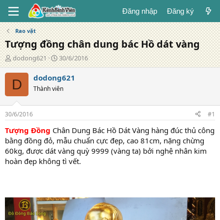
Đăng nhập
Đăng ký
Rao vặt
Tượng đồng chân dung bác Hồ dát vàng
T
N
dodong621
30/6/2016
á
g
c
à
dodong621
D
g
y
Thành viên
i
đ
ả
ă
n
30/6/2016
#1
g
Tượng Đồng
Chân Dung Bác Hồ Dát Vàng hàng đúc thủ công
bằng đồng đỏ, mẫu chuẩn cực đẹp, cao 81cm, nặng chừng
60kg, được dát vàng quỳ 9999 (vàng ta) bởi nghệ nhân kim
hoàn đẹp không tì vết.