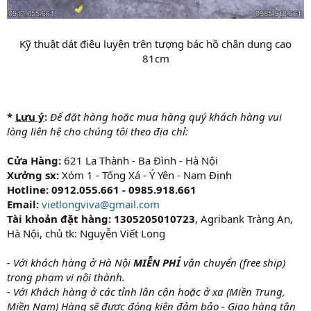
Kỹ thuật dát điêu luyện trên tượng bác hồ chân dung cao
81cm​
*
Lưu ý
:
Để đặt hàng hoặc mua hàng quý khách hàng vui
lòng liên hệ cho chúng tôi theo địa chỉ:
Cửa Hàng:
621 La Thành - Ba Đình - Hà Nội
Xưởng sx:
Xóm 1 - Tống Xá - Ý Yên - Nam Định
Hotline: 0912.055.661 - 0985.918.661
Email:
vietlongviva@gmail.com
Tài khoản đặt hàng:
1305205010723
, Agribank Tràng An,
Hà Nội, chủ tk: Nguyễn Viết Long
- Với khách hàng ở Hà Nội
MIỄN PHÍ
vận chuyển (free ship)
trong phạm vi nội thành.
- Với Khách hàng ở các tỉnh lân cận hoặc ở xa (Miền Trung,
Miền Nam) Hàng sẽ được đóng kiện đảm bảo - Giao hàng tận